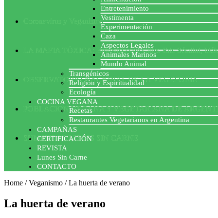
Entretenimiento
Vestimenta
Coronavirus y Veganismo
Experimentación
Caza
Aspectos Legales
LA MAFIA TÓXICA: Entrevista con Gilles-Eric Séralini, biól
Animales Marinos
Mundo Animal
Transgénicos
OBSERVATORIO NACIONAL DE LA VEGEFOBIA
Religión y Espiritualidad
Ecología
COCINA VEGANA
POBLACION VEGANA Y VEGETARIANA DE ARGENT
Recetas
Restaurantes Vegetarianos en Argentina
CAMPAÑAS
SUMATE AL LUNES SIN CARNE
CERTIFICACIÓN
REVISTA
Lunes Sin Carne
CONTACTO
Home
/
Veganismo
/
La huerta de verano
La huerta de verano