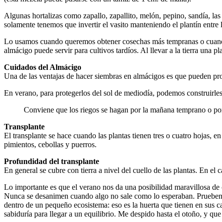
Algunas hortalizas como zapallo, zapallito, melón, pepino, sandía, la
solamente tenemos que invertir el vasito manteniendo el plantín entre 
Lo usamos cuando queremos obtener cosechas más tempranas o cuando e
almácigo puede servir para cultivos tardíos. Al llevar a la tierra una
Cuidados del Almácigo
Una de las ventajas de hacer siembras en almácigos es que pueden prote
En verano, para protegerlos del sol de mediodía, podemos construirles
Conviene que los riegos se hagan por la mañana temprano o por l
Transplante
El transplante se hace cuando las plantas tienen tres o cuatro hojas, en 
pimientos, cebollas y puerros.
Profundidad del transplante
En general se cubre con tierra a nivel del cuello de las plantas. En el 
Lo importante es que el verano nos da una posibilidad maravillosa de
Nunca se desanimen cuando algo no sale como lo esperaban. Prueben con 
dentro de un pequeño ecosistema: eso es la huerta que tienen en sus 
sabiduría para llegar a un equilibrio. Me despido hasta el otoño, y que 