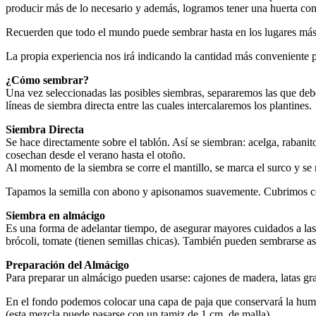
producir más de lo necesario y además, logramos tener una huerta con
Recuerden que todo el mundo puede sembrar hasta en los lugares más 
La propia experiencia nos irá indicando la cantidad más conveniente p
¿Cómo sembrar?
Una vez seleccionadas las posibles siembras, separaremos las que deb
líneas de siembra directa entre las cuales intercalaremos los plantines.
Siembra Directa
Se hace directamente sobre el tablón. Así se siembran: acelga, rabanito
cosechan desde el verano hasta el otoño.
Al momento de la siembra se corre el mantillo, se marca el surco y se
Tapamos la semilla con abono y apisonamos suavemente. Cubrimos con
Siembra en almácigo
Es una forma de adelantar tiempo, de asegurar mayores cuidados a las p
brócoli, tomate (tienen semillas chicas). También pueden sembrarse así
Preparación del Almácigo
Para preparar un almácigo pueden usarse: cajones de madera, latas gr
En el fondo podemos colocar una capa de paja que conservará la humed
(esta mezcla puede pasarse con un tamiz de 1 cm. de malla).