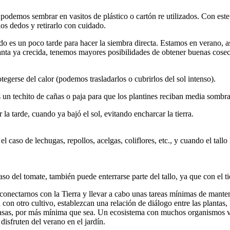
s podemos sembrar en vasitos de plástico o cartón re utilizados. Con est
los dedos y retirarlo con cuidado.
s un poco tarde para hacer la siembra directa. Estamos en verano, as
 planta ya crecida, tenemos mayores posibilidades de obtener buenas cose
gerse del calor (podemos trasladarlos o cubrirlos del sol intenso).
 un techito de cañas o paja para que los plantines reciban media sombra
a tarde, cuando ya bajó el sol, evitando encharcar la tierra.
el caso de lechugas, repollos, acelgas, coliflores, etc., y cuando el tallo
caso del tomate, también puede enterrarse parte del tallo, ya que con el t
 conectarnos con la Tierra y llevar a cabo unas tareas mínimas de mant
otro cultivo, establezcan una relación de diálogo entre las plantas, la 
casas, por más mínima que sea. Un ecosistema con muchos organismos viv
disfruten del verano en el jardín.