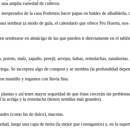
 una amplia variedad de cultivos.
inesperados de la casa Podemos hacer papas en baldes de albañilería, 
ara sembrar (a modo de guía, el calendario que ofrece Pro Huerta, nos d
en sembrarse en almácigo de las que pueden ir directamente en el tabl
, poroto, maíz, zapallo, perejil, arvejas, habas, remolachas, zanahorias.
 riega. Se incorpora algo de compost y se siembra (la profundidad depen
 mantillo y regamos con lluvia fina.
lantas y así tener mayor seguridad de que éstas crecerán sin problemas.
 la acelga y la remolacha (tienen semillas más grandes).
andes (como las de dulce), macetas.
ad, luego una capa de tierra (la mejor que consigamos) y, en la superf