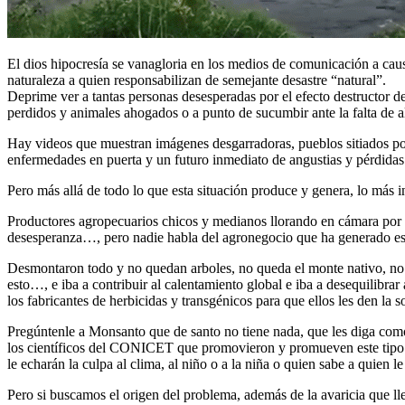
El dios hipocresía se vanagloria en los medios de comunicación a causa
naturaleza a quien responsabilizan de semejante desastre “natural”.
Deprime ver a tantas personas desesperadas por el efecto destructor de
perdidos y animales ahogados o a punto de sucumbir ante la falta de al
Hay videos que muestran imágenes desgarradoras, pueblos sitiados por
enfermedades en puerta y un futuro inmediato de angustias y pérdidas 
Pero más allá de todo lo que esta situación produce y genera, lo más 
Productores agropecuarios chicos y medianos llorando en cámara por la
desesperanza…, pero nadie habla del agronegocio que ha generado est
Desmontaron todo y no quedan arboles, no queda el monte nativo, no q
esto…, e iba a contribuir al calentamiento global e iba a desequilibrar
los fabricantes de herbicidas y transgénicos para que ellos les den la s
Pregúntenle a Monsanto que de santo no tiene nada, que les diga com
los científicos del CONICET que promovieron y promueven este tipo
le echarán la culpa al clima, al niño o a la niña o quien sabe a quien 
Pero si buscamos el origen del problema, además de la avaricia que l