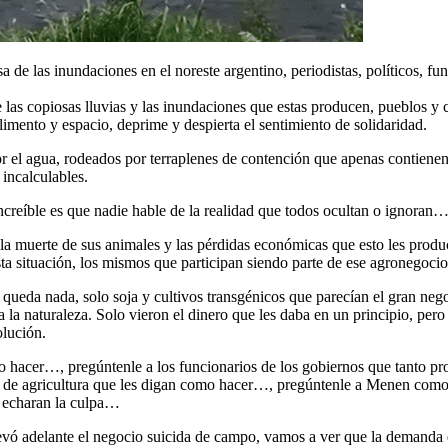
 de las inundaciones en el noreste argentino, periodistas, políticos, fu
 las copiosas lluvias y las inundaciones que estas producen, pueblos y c
imento y espacio, deprime y despierta el sentimiento de solidaridad.
 el agua, rodeados por terraplenes de contención que apenas contienen,
incalculables.
increíble es que nadie hable de la realidad que todos ocultan o ignoran
 muerte de sus animales y las pérdidas económicas que esto les produce
a situación, los mismos que participan siendo parte de ese agronegoci
ueda nada, solo soja y cultivos transgénicos que parecían el gran nego
 a la naturaleza. Solo vieron el dinero que les daba en un principio, per
olución.
o hacer…, pregúntenle a los funcionarios de los gobiernos que tanto 
 de agricultura que les digan como hacer…, pregúntenle a Menen como
le echaran la culpa…
levó adelante el negocio suicida de campo, vamos a ver que la demanda 