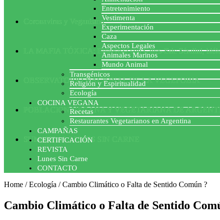
Entretenimiento
Vestimenta
Coronavirus y Veganismo
Experimentación
Caza
Aspectos Legales
LA MAFIA TÓXICA: Entrevista con Gilles-Eric Séralini, biól
Animales Marinos
Mundo Animal
Transgénicos
OBSERVATORIO NACIONAL DE LA VEGEFOBIA
Religión y Espiritualidad
Ecología
COCINA VEGANA
POBLACION VEGANA Y VEGETARIANA DE ARGENT
Recetas
Restaurantes Vegetarianos en Argentina
CAMPAÑAS
SUMATE AL LUNES SIN CARNE
CERTIFICACIÓN
REVISTA
Lunes Sin Carne
CONTACTO
Home
/
Ecología
/
Cambio Climático o Falta de Sentido Común ?
Cambio Climático o Falta de Sentido Com