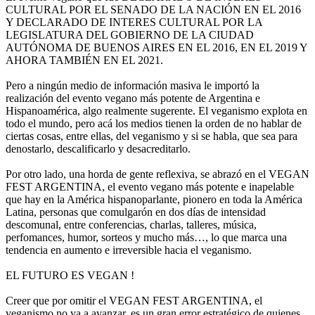
CULTURAL POR EL SENADO DE LA NACIÓN EN EL 2016
Y DECLARADO DE INTERES CULTURAL POR LA
LEGISLATURA DEL GOBIERNO DE LA CIUDAD
AUTÓNOMA DE BUENOS AIRES EN EL 2016, EN EL 2019 Y
AHORA TAMBIÉN EN EL 2021.
Pero a ningún medio de información masiva le importó la
realización del evento vegano más potente de Argentina e
Hispanoamérica, algo realmente sugerente. El veganismo explota en
todo el mundo, pero acá los medios tienen la orden de no hablar de
ciertas cosas, entre ellas, del veganismo y si se habla, que sea para
denostarlo, descalificarlo y desacreditarlo.
Por otro lado, una horda de gente reflexiva, se abrazó en el VEGAN
FEST ARGENTINA, el evento vegano más potente e inapelable
que hay en la América hispanoparlante, pionero en toda la América
Latina, personas que comulgarón en dos días de intensidad
descomunal, entre conferencias, charlas, talleres, música,
perfomances, humor, sorteos y mucho más…, lo que marca una
tendencia en aumento e irreversible hacia el veganismo.
EL FUTURO ES VEGAN !
Creer que por omitir el VEGAN FEST ARGENTINA, el
veganismo no va a avanzar, es un gran error estratégico de quienes