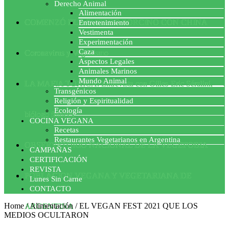
Derecho Animal
Alimentación
COMENZÓ EL ACUERDO PORCINO CON CHINA
Entretenimiento
Vestimenta
Experimentación
Caza
Coronavirus y Veganismo
Aspectos Legales
Animales Marinos
Mundo Animal
LA MAFIA TÓXICA: Entrevista con Gilles-Eric Séralini,
Transgénicos
Religión y Espiritualidad
Ecología
biólogo francés
COCINA VEGANA
Recetas
Restaurantes Vegetarianos en Argentina
OBSERVATORIO NACIONAL DE LA VEGEFOBIA
CAMPAÑAS
CERTIFICACIÓN
REVISTA
POBLACION VEGANA Y VEGETARIANA DE
Lunes Sin Carne
CONTACTO
Home
/
Alimentación
/
EL VEGAN FEST 2021 QUE LOS
ARGENTINA
MEDIOS OCULTARON