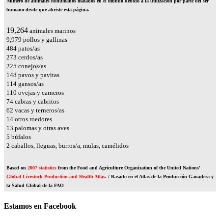
Número de animales nohumanos matados en el mundo debido a la utilización por parte del ser
humano desde que abriste esta página.
22,474
animales marinos
11,642
pollos y gallinas
565
patos/as
319
cerdos/as
263
conejos/as
173
pavos y pavitas
133
gansos/as
129
ovejas y carneros
86
cabras y cabritos
73
vacas y terneros/as
16
otros roedores
16
palomas y otras aves
6
búfalos
2
caballos, lleguas, burros/a, mulas, camélidos
Based on
2007 statistics
from the Food and Agriculture Organization of the United Nations'
Global Livestock Production and Health Atlas
. / Basado en el Atlas de la Producción Ganadera y
la Salud Global de la FAO
Estamos en Facebook