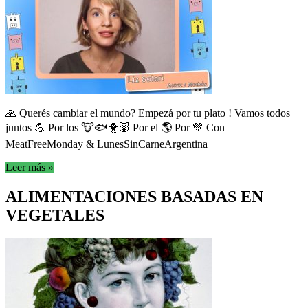
🙏 Querés cambiar el mundo? Empezá por tu plato ! Vamos todos
juntos 💪 Por los 🐮🐟🐥🐷 Por el 🌎 Por 💚 Con
MeatFreeMonday & LunesSinCarneArgentina
Leer más »
ALIMENTACIONES BASADAS EN
VEGETALES