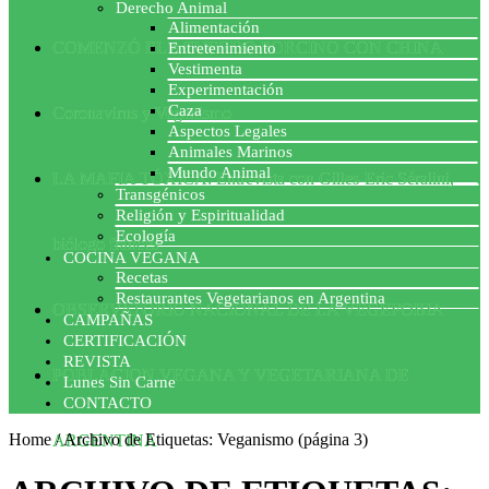
Derecho Animal
Alimentación
COMENZÓ EL ACUERDO PORCINO CON CHINA
Entretenimiento
Vestimenta
Experimentación
Caza
Coronavirus y Veganismo
Aspectos Legales
Animales Marinos
Mundo Animal
LA MAFIA TÓXICA: Entrevista con Gilles-Eric Séralini,
Transgénicos
Religión y Espiritualidad
Ecología
biólogo francés
COCINA VEGANA
Recetas
Restaurantes Vegetarianos en Argentina
OBSERVATORIO NACIONAL DE LA VEGEFOBIA
CAMPAÑAS
CERTIFICACIÓN
REVISTA
POBLACION VEGANA Y VEGETARIANA DE
Lunes Sin Carne
CONTACTO
Home
/
Archivo de Etiquetas: Veganismo
(página 3)
ARGENTINA