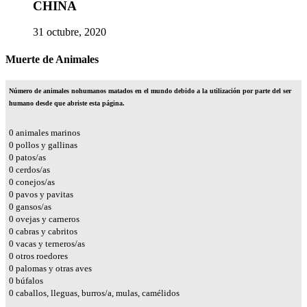
CHINA
31 octubre, 2020
Muerte de Animales
Número de animales nohumanos matados en el mundo debido a la utilización por parte del ser
humano desde que abriste esta página.
0
animales marinos
0
pollos y gallinas
0
patos/as
0
cerdos/as
0
conejos/as
0
pavos y pavitas
0
gansos/as
0
ovejas y carneros
0
cabras y cabritos
0
vacas y terneros/as
0
otros roedores
0
palomas y otras aves
0
búfalos
0
caballos, lleguas, burros/a, mulas, camélidos