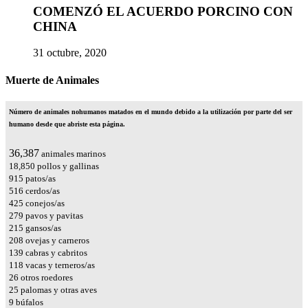
COMENZÓ EL ACUERDO PORCINO CON
CHINA
31 octubre, 2020
Muerte de Animales
Número de animales nohumanos matados en el mundo debido a la utilización por parte del ser
humano desde que abriste esta página.
42,808
animales marinos
22,176
pollos y gallinas
1,076
patos/as
607
cerdos/as
500
conejos/as
329
pavos y pavitas
254
gansos/as
245
ovejas y carneros
164
cabras y cabritos
139
vacas y terneros/as
31
otros roedores
30
palomas y otras aves
11
búfalos