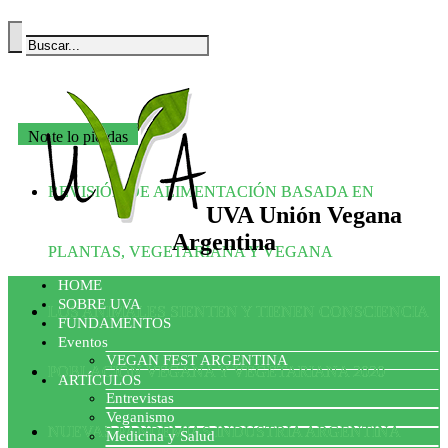
No te lo pierdas
REVISIÓN DE ALIMENTACIÓN BASADA EN
UVA Unión Vegana
Argentina
PLANTAS, VEGETARIANA Y VEGANA
HOME
SOBRE UVA
LOS ANIMALES SIENTEN Y TIENEN CONSCIENCIA
FUNDAMENTOS
Eventos
VEGAN FEST ARGENTINA
POBLACIÓN VEGANA Y VEGETARIANA 2020
ARTÍCULOS
Entrevistas
Veganismo
NUEVAS PANDEMIAS INDUSTRIA ARGENTINA
Medicina y Salud