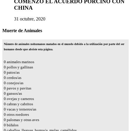
COMENZÓ EL ACUERDO PORCINO CON
CHINA
31 octubre, 2020
Muerte de Animales
Número de animales nohumanos matados en el mundo debido a la utilización por parte del ser
humano desde que abriste esta página.
0
animales marinos
0
pollos y gallinas
0
patos/as
0
cerdos/as
0
conejos/as
0
pavos y pavitas
0
gansos/as
0
ovejas y carneros
0
cabras y cabritos
0
vacas y terneros/as
0
otros roedores
0
palomas y otras aves
0
búfalos
0
caballos, lleguas, burros/a, mulas, camélidos