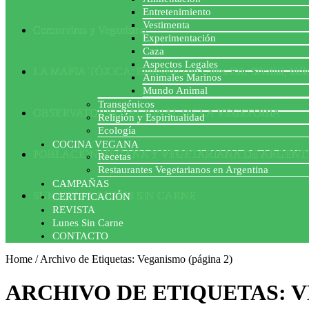
Entretenimiento
Vestimenta
Coronavirus y Veganismo
Experimentación
Caza
Aspectos Legales
LA MAFIA TÓXICA: Entrevista con Gilles-Eric Séralini, biól
Animales Marinos
Mundo Animal
Transgénicos
OBSERVATORIO NACIONAL DE LA VEGEFOBIA
Religión y Espiritualidad
Ecología
COCINA VEGANA
POBLACION VEGANA Y VEGETARIANA DE ARGENT
Recetas
Restaurantes Vegetarianos en Argentina
CAMPAÑAS
SUMATE AL LUNES SIN CARNE
CERTIFICACIÓN
REVISTA
Lunes Sin Carne
CONTACTO
Home
/
Archivo de Etiquetas: Veganismo
(página 2)
ARCHIVO DE ETIQUETAS:
V