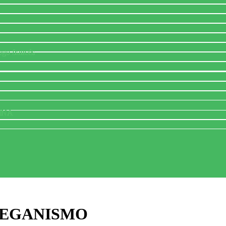
ogo francés
INA
EGANISMO