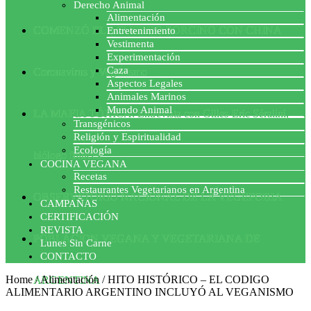
Derecho Animal
Alimentación
COMENZÓ EL ACUERDO PORCINO CON CHINA
Entretenimiento
Vestimenta
Experimentación
Caza
Coronavirus y Veganismo
Aspectos Legales
Animales Marinos
Mundo Animal
LA MAFIA TÓXICA: Entrevista con Gilles-Eric Séralini,
Transgénicos
Religión y Espiritualidad
Ecología
biólogo francés
COCINA VEGANA
Recetas
Restaurantes Vegetarianos en Argentina
OBSERVATORIO NACIONAL DE LA VEGEFOBIA
CAMPAÑAS
CERTIFICACIÓN
REVISTA
POBLACION VEGANA Y VEGETARIANA DE
Lunes Sin Carne
CONTACTO
Home
/
Alimentación
/
HITO HISTÓRICO – EL CODIGO
ARGENTINA
ALIMENTARIO ARGENTINO INCLUYÓ AL VEGANISMO