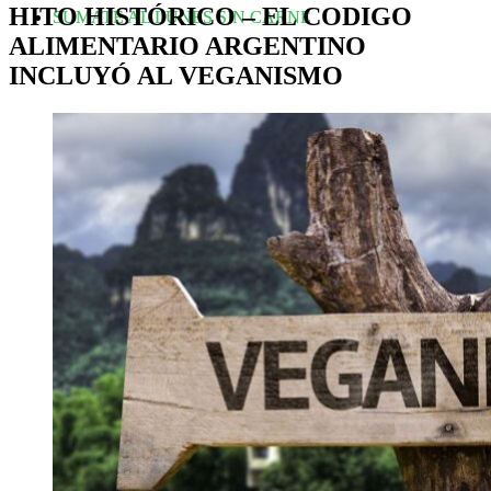
HITO HISTÓRICO – EL CODIGO
SUMATE AL LUNES SIN CARNE
ALIMENTARIO ARGENTINO
INCLUYÓ AL VEGANISMO