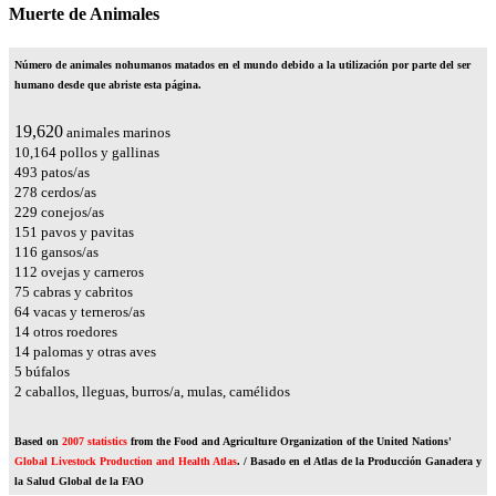
Muerte de Animales
Número de animales nohumanos matados en el mundo debido a la utilización por parte del ser
humano desde que abriste esta página.
23,545
animales marinos
12,197
pollos y gallinas
592
patos/as
334
cerdos/as
275
conejos/as
181
pavos y pavitas
139
gansos/as
135
ovejas y carneros
90
cabras y cabritos
76
vacas y terneros/as
17
otros roedores
16
palomas y otras aves
6
búfalos
2
caballos, lleguas, burros/a, mulas, camélidos
Based on
2007 statistics
from the Food and Agriculture Organization of the United Nations'
Global Livestock Production and Health Atlas
. / Basado en el Atlas de la Producción Ganadera y
la Salud Global de la FAO