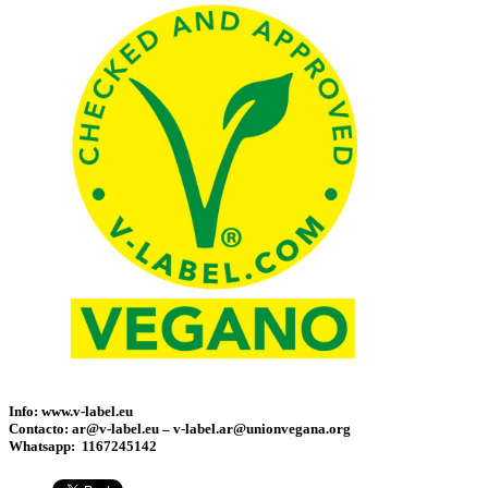
Info:
www.v-label.eu
Contacto:
ar@v-label.eu
–
v-label.ar@unionvegana.org
Whatsapp: 1167245142