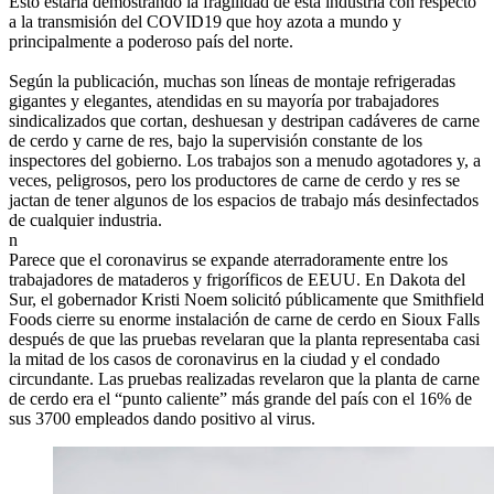
Esto estaría demostrando la fragilidad de esta industria con respecto
a la transmisión del COVID19 que hoy azota a mundo y
principalmente a poderoso país del norte.
Según la publicación, muchas son líneas de montaje refrigeradas
gigantes y elegantes, atendidas en su mayoría por trabajadores
sindicalizados que cortan, deshuesan y destripan cadáveres de carne
de cerdo y carne de res, bajo la supervisión constante de los
inspectores del gobierno. Los trabajos son a menudo agotadores y, a
veces, peligrosos, pero los productores de carne de cerdo y res se
jactan de tener algunos de los espacios de trabajo más desinfectados
de cualquier industria.
n
Parece que el coronavirus se expande aterradoramente entre los
trabajadores de mataderos y frigoríficos de EEUU. En Dakota del
Sur, el gobernador Kristi Noem solicitó públicamente que Smithfield
Foods cierre su enorme instalación de carne de cerdo en Sioux Falls
después de que las pruebas revelaran que la planta representaba casi
la mitad de los casos de coronavirus en la ciudad y el condado
circundante. Las pruebas realizadas revelaron que la planta de carne
de cerdo era el “punto caliente” más grande del país con el 16% de
sus 3700 empleados dando positivo al virus.