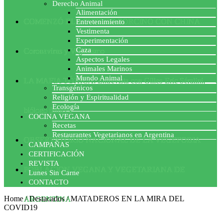
Derecho Animal
Alimentación
COMENZÓ EL ACUERDO PORCINO CON CHINA
Entretenimiento
Vestimenta
Experimentación
Caza
Coronavirus y Veganismo
Aspectos Legales
Animales Marinos
Mundo Animal
LA MAFIA TÓXICA: Entrevista con Gilles-Eric Séralini,
Transgénicos
Religión y Espiritualidad
Ecología
biólogo francés
COCINA VEGANA
Recetas
Restaurantes Vegetarianos en Argentina
OBSERVATORIO NACIONAL DE LA VEGEFOBIA
CAMPAÑAS
CERTIFICACIÓN
REVISTA
POBLACION VEGANA Y VEGETARIANA DE
Lunes Sin Carne
CONTACTO
Home
/
Destacados
/
MATADEROS EN LA MIRA DEL
ARGENTINA
COVID19