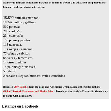
Número de animales nohumanos matados en el mundo debido a la utilización por parte del ser
humano desde que abriste esta página.
24,258
animales marinos
12,566
pollos y gallinas
610
patos/as
344
cerdos/as
284
conejos/as
186
pavos y pavitas
144
gansos/as
139
ovejas y carneros
93
cabras y cabritos
79
vacas y terneros/as
18
otros roedores
17
palomas y otras aves
6
búfalos
2
caballos, lleguas, burros/a, mulas, camélidos
Based on
2007 statistics
from the Food and Agriculture Organization of the United Nations'
Global Livestock Production and Health Atlas
. / Basado en el Atlas de la Producción Ganadera y
la Salud Global de la FAO
Estamos en Facebook