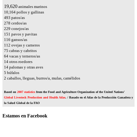
23,545
animales marinos
12,197
pollos y gallinas
592
patos/as
334
cerdos/as
275
conejos/as
181
pavos y pavitas
139
gansos/as
135
ovejas y carneros
90
cabras y cabritos
76
vacas y terneros/as
17
otros roedores
16
palomas y otras aves
6
búfalos
2
caballos, lleguas, burros/a, mulas, camélidos
Based on
2007 statistics
from the Food and Agriculture Organization of the United Nations'
Global Livestock Production and Health Atlas
. / Basado en el Atlas de la Producción Ganadera y
la Salud Global de la FAO
Estamos en Facebook