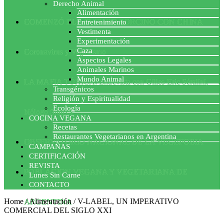
Derecho Animal
Alimentación
COMENZÓ EL ACUERDO PORCINO CON CHINA
Entretenimiento
Vestimenta
Experimentación
Caza
Coronavirus y Veganismo
Aspectos Legales
Animales Marinos
Mundo Animal
LA MAFIA TÓXICA: Entrevista con Gilles-Eric Séralini,
Transgénicos
Religión y Espiritualidad
Ecología
biólogo francés
COCINA VEGANA
Recetas
Restaurantes Vegetarianos en Argentina
OBSERVATORIO NACIONAL DE LA VEGEFOBIA
CAMPAÑAS
CERTIFICACIÓN
REVISTA
POBLACION VEGANA Y VEGETARIANA DE
Lunes Sin Carne
CONTACTO
Home
/
Alimentación
/
V-LABEL, UN IMPERATIVO
ARGENTINA
COMERCIAL DEL SIGLO XXI