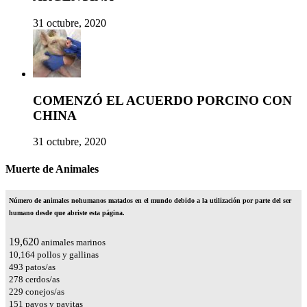
31 octubre, 2020
COMENZÓ EL ACUERDO PORCINO CON
CHINA
31 octubre, 2020
Muerte de Animales
Número de animales nohumanos matados en el mundo debido a la utilización por parte del ser
humano desde que abriste esta página.
22,831
animales marinos
11,827
pollos y gallinas
574
patos/as
324
cerdos/as
267
conejos/as
175
pavos y pavitas