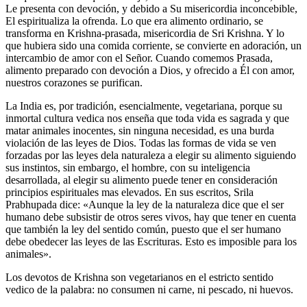
Le presenta con devoción, y debido a Su misericordia inconcebible,
El espiritualiza la ofrenda. Lo que era alimento ordinario, se
transforma en Krishna-prasada, misericordia de Sri Krishna. Y lo
que hubiera sido una comida corriente, se convierte en adoración, un
intercambio de amor con el Señor. Cuando comemos Prasada,
alimento preparado con devoción a Dios, y ofrecido a Él con amor,
nuestros corazones se purifican.
La India es, por tradición, esencialmente, vegetariana, porque su
inmortal cultura vedica nos enseña que toda vida es sagrada y que
matar animales inocentes, sin ninguna necesidad, es una burda
violación de las leyes de Dios. Todas las formas de vida se ven
forzadas por las leyes dela naturaleza a elegir su alimento siguiendo
sus instintos, sin embargo, el hombre, con su inteligencia
desarrollada, al elegir su alimento puede tener en consideración
principios espirituales mas elevados. En sus escritos, Srila
Prabhupada dice: «Aunque la ley de la naturaleza dice que el ser
humano debe subsistir de otros seres vivos, hay que tener en cuenta
que también la ley del sentido común, puesto que el ser humano
debe obedecer las leyes de las Escrituras. Esto es imposible para los
animales».
Los devotos de Krishna son vegetarianos en el estricto sentido
vedico de la palabra: no consumen ni carne, ni pescado, ni huevos.