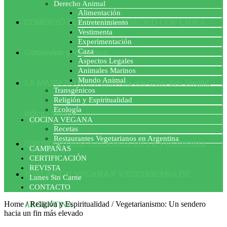
Derecho Animal
Alimentación
COMENZÓ EL ACUERDO PORCINO CON CHINA
Entretenimiento
Vestimenta
Experimentación
Caza
Coronavirus y Veganismo
Aspectos Legales
Animales Marinos
Mundo Animal
LA MAFIA TÓXICA: Entrevista con Gilles-Eric Séralini,
Transgénicos
Religión y Espiritualidad
Ecología
biólogo francés
COCINA VEGANA
Recetas
Restaurantes Vegetarianos en Argentina
OBSERVATORIO NACIONAL DE LA VEGEFOBIA
CAMPAÑAS
CERTIFICACIÓN
REVISTA
POBLACION VEGANA Y VEGETARIANA DE
Lunes Sin Carne
CONTACTO
Home
/
Religión y Espiritualidad
/
Vegetarianismo: Un sendero
ARGENTINA
hacia un fin más elevado