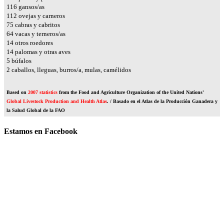
135
gansos/as
131
ovejas y carneros
88
cabras y cabritos
74
vacas y terneros/as
16
otros roedores
16
palomas y otras aves
6
búfalos
2
caballos, lleguas, burros/a, mulas, camélidos
Based on
2007 statistics
from the Food and Agriculture Organization of the United Nations'
Global Livestock Production and Health Atlas
. / Basado en el Atlas de la Producción Ganadera y
la Salud Global de la FAO
Estamos en Facebook