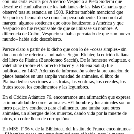
con una carta escrita por Américo Vespucio a Pieto Soderni que
describe el canibalismo de los habitantes de las Islas Canarias que
observó tras su estancia en 1503. Richter también mencionó que
Vespucio y Leonardo se conocían personalmente. Como nota al
margen, algunos sostienen que otros bautizaron a América y que
Vespucio no fue responsable de que se utilizase su nombre. A
diferencia de Colón, Vespucio se había percatado de que «un nuevo
mundo» había sido descubierto.
Parece claro a partir de lo dicho que con lo de «cosas simples» sin
duda no debe referirse a animales. Según Richter, la edición italiana
del libro de Platina (Bartolomeo Sacchi), De la honestra voluptate, e
valetudine (Sobre el Correcto Placer y la Buena Salud) fue
publicada en 1487. Además de información sobre la preparación de
platos basados en una amplia variedad de animales, el libro de
Platina dedica secciones a las frutas, las verduras, los cereales, los
frutos secos, los condimentos y las legumbres.
En el Códice Atlántico 76, encontramos una afirmación que expresa
la inmoralidad de comer animales: «El hombre y los animales son un
mero pasaje y conducto para el alimento, una tumba para otros
animales, un albergue de los muertos, dando vida por la muerte de
otros, un cofre lleno de corrupción».
En MSS. F 96 v. de la Biblioteca del Institut de France encontramos: