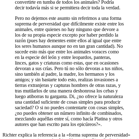
convertirte en tumba de todos los animales? Podría
decir todavía más si se permitiera decir toda la verdad.
Pero no dejemos este asunto sin referirnos a una forma
suprema de perversidad que difícilmente existe entre los
animales, entre quienes no hay ninguno que devore a
los de su propia especie excepto por haber perdido la
razón (pues hay dementes entre ellos al igual que entre
los seres humanos aunque no en tan gran cantidad). No
sucede esto más que entre los animales voraces como
en la especie del león y entre leopardos, panteras,
linces, gatos y criaturas como estas, que en ocasiones
devoran a sus crías. Pero tú no sólo devoras a tus niños,
sino también al padre, la madre, los hermanos y los
amigos; y sin bastarte todo esto, realizas invasiones a
tierras extranjeras y capturas hombres de otras razas, y
tras mutilarlos de una manera deshonrosa los cebas y
luego atiborras tu garganta. Di, ¿no ofrece la naturaleza
una cantidad suficiente de cosas simples para producir
saciedad? O si no puedes contentarte con cosas simples,
¿no puedes obtener un número infinito de combinados,
mezclando aquéllas entre sí, como hacía Platina y otros
autores que han escrito para los epicúreos?».
Richter explica la referencia a la «forma suprema de perversidad»