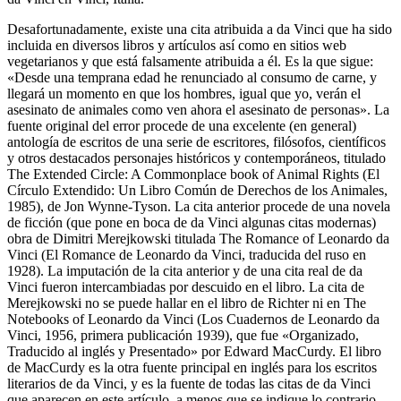
Desafortunadamente, existe una cita atribuida a da Vinci que ha sido
incluida en diversos libros y artículos así como en sitios web
vegetarianos y que está falsamente atribuida a él. Es la que sigue:
«Desde una temprana edad he renunciado al consumo de carne, y
llegará un momento en que los hombres, igual que yo, verán el
asesinato de animales como ven ahora el asesinato de personas». La
fuente original del error procede de una excelente (en general)
antología de escritos de una serie de escritores, filósofos, científicos
y otros destacados personajes históricos y contemporáneos, titulado
The Extended Circle: A Commonplace book of Animal Rights (El
Círculo Extendido: Un Libro Común de Derechos de los Animales,
1985), de Jon Wynne-Tyson. La cita anterior procede de una novela
de ficción (que pone en boca de da Vinci algunas citas modernas)
obra de Dimitri Merejkowski titulada The Romance of Leonardo da
Vinci (El Romance de Leonardo da Vinci, traducida del ruso en
1928). La imputación de la cita anterior y de una cita real de da
Vinci fueron intercambiadas por descuido en el libro. La cita de
Merejkowski no se puede hallar en el libro de Richter ni en The
Notebooks of Leonardo da Vinci (Los Cuadernos de Leonardo da
Vinci, 1956, primera publicación 1939), que fue «Organizado,
Traducido al inglés y Presentado» por Edward MacCurdy. El libro
de MacCurdy es la otra fuente principal en inglés para los escritos
literarios de da Vinci, y es la fuente de todas las citas de da Vinci
que aparecen en este artículo, a menos que se indique lo contrario.