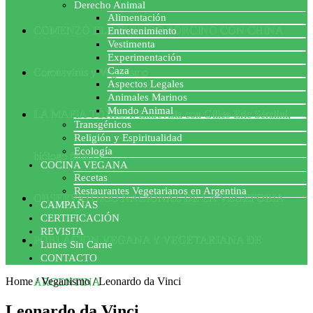
Derecho Animal
Alimentación
COMENZÓ EL ACUERDO PORCINO CON CHINA
Entretenimiento
Vestimenta
Experimentación
Caza
Coronavirus y Veganismo
Aspectos Legales
Animales Marinos
Mundo Animal
LA MAFIA TÓXICA: Entrevista con Gilles-Eric Séralini,
Transgénicos
Religión y Espiritualidad
Ecología
biólogo francés
COCINA VEGANA
Recetas
Restaurantes Vegetarianos en Argentina
OBSERVATORIO NACIONAL DE LA VEGEFOBIA
CAMPAÑAS
CERTIFICACIÓN
REVISTA
POBLACION VEGANA Y VEGETARIANA DE
Lunes Sin Carne
CONTACTO
Home
/
Veganismo
/
Leonardo da Vinci
ARGENTINA
Leonardo da Vinci