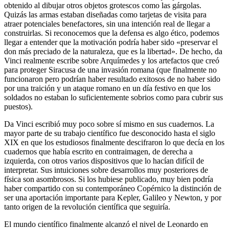
obtenido al dibujar otros objetos grotescos como las gárgolas.
Quizás las armas estaban diseñadas como tarjetas de visita para
atraer potenciales benefactores, sin una intención real de llegar a
construirlas. Si reconocemos que la defensa es algo ético, podemos
llegar a entender que la motivación podría haber sido «preservar el
don más preciado de la naturaleza, que es la libertad». De hecho, da
Vinci realmente escribe sobre Arquímedes y los artefactos que creó
para proteger Siracusa de una invasión romana (que finalmente no
funcionaron pero podrían haber resultado exitosos de no haber sido
por una traición y un ataque romano en un día festivo en que los
soldados no estaban lo suficientemente sobrios como para cubrir sus
puestos).
Da Vinci escribió muy poco sobre sí mismo en sus cuadernos. La
mayor parte de su trabajo científico fue desconocido hasta el siglo
XIX en que los estudiosos finalmente descifraron lo que decía en los
cuadernos que había escrito en contraimagen, de derecha a
izquierda, con otros varios dispositivos que lo hacían difícil de
interpretar. Sus intuiciones sobre desarrollos muy posteriores de
física son asombrosos. Si los hubiese publicado, muy bien podría
haber compartido con su contemporáneo Copérnico la distinción de
ser una aportación importante para Kepler, Galileo y Newton, y por
tanto origen de la revolución científica que seguiría.
El mundo científico finalmente alcanzó el nivel de Leonardo en