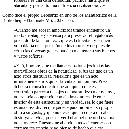
fortaleza es una casa defendida, pacífica hasta que es
atacada, y por tanto una influencia civilizadora…»
Como dice el propio Leonardo en uno de los Manuscritos de la
Bibliotheque Nationale MS. 2037, 10 r:
«Cuando me acosan ambiciosos tiranos encuentro un
modo de ataque y defensa para preservar el regalo más
preciado de la naturaleza, que es la libertad; y primero
yo hablaría de la posición de los muros, y después de
cómo las diversas gentes pueden mantener a sus buenos
y justos señores».
«Y tú, hombre, que mediante estos trabajos imitas las
maravillosas obras de la naturaleza, si juzgas que es un
acto atroz destruirlas, reflexiona que es un acto
infinitamente atroz quitar la vida a un hombre. Pues
debes ser consciente de que aunque lo que es
construido parece a tus ojos de una sutileza maravillosa,
no es nada comparado con el alma que reside en el
interior de esta estructura; y en verdad, sea lo que fuere,
es una cosa divina que padece para morar en su propia
obra a su gusto, y que no desea que tu cólera o malicia
destruya tal vida, pues en verdad aquel que no la valora
no la merece. Puesto que abandonamos el cuerpo con
extrema resistencia, y yo pienso de hecho que esa