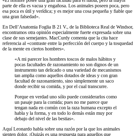
«El hombre posee una gran facultad para el habla, pero la mayor
parte de ella es vacua y engañosa. Los animales poseen poca, pero
esa poca es útil y verídica; y es mejor una cosa pequeña y fiable que
una gran falsedad».
En Dell’Anatomia Foglia B 21 V., de la Biblioteca Real de Windsor,
encontramos otra opinión especialmente fuerte expresada sobre una
clase de sus semejantes. MacCurdy comenta que la cita hace
referencia al «contraste entre la perfección del cuerpo y la tosquedad
de la mente en ciertos hombres».
«A mi parecer los hombres toscos de malos hábitos y
pocas facultades de razonamiento no son dignos de un
instrumento tan delicado o una variedad de mecanismos
tan amplia como aquellos dotados de ideas y con gran
facultad de razonamiento, sino simplemente un saco
donde recibir su comida, y por el cual transcurre.
Porque en verdad uno sólo puede considerarlos como
un pasaje para la comida; pues no me parece que
tengan nada en común con la raza humana excepto el
habla y la forma, y en todo lo demás están muy por
debajo del nivel de las bestias».
Aquí Leonardo habla sobre una razón por la que los animales
sienten dolor. ¡Quizás es una respuesta para aquellos que