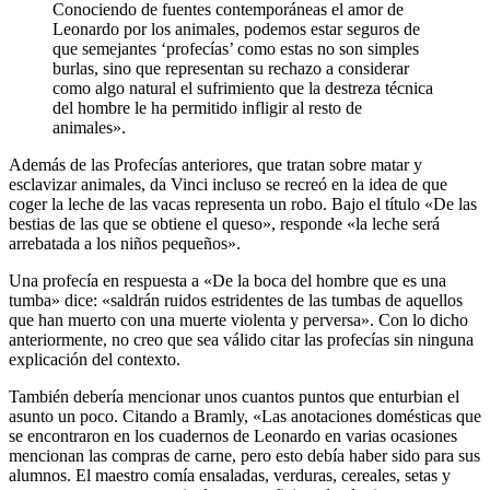
Conociendo de fuentes contemporáneas el amor de
Leonardo por los animales, podemos estar seguros de
que semejantes ‘profecías’ como estas no son simples
burlas, sino que representan su rechazo a considerar
como algo natural el sufrimiento que la destreza técnica
del hombre le ha permitido infligir al resto de
animales».
Además de las Profecías anteriores, que tratan sobre matar y
esclavizar animales, da Vinci incluso se recreó en la idea de que
coger la leche de las vacas representa un robo. Bajo el título «De las
bestias de las que se obtiene el queso», responde «la leche será
arrebatada a los niños pequeños».
Una profecía en respuesta a «De la boca del hombre que es una
tumba» dice: «saldrán ruidos estridentes de las tumbas de aquellos
que han muerto con una muerte violenta y perversa». Con lo dicho
anteriormente, no creo que sea válido citar las profecías sin ninguna
explicación del contexto.
También debería mencionar unos cuantos puntos que enturbian el
asunto un poco. Citando a Bramly, «Las anotaciones domésticas que
se encontraron en los cuadernos de Leonardo en varias ocasiones
mencionan las compras de carne, pero esto debía haber sido para sus
alumnos. El maestro comía ensaladas, verduras, cereales, setas y