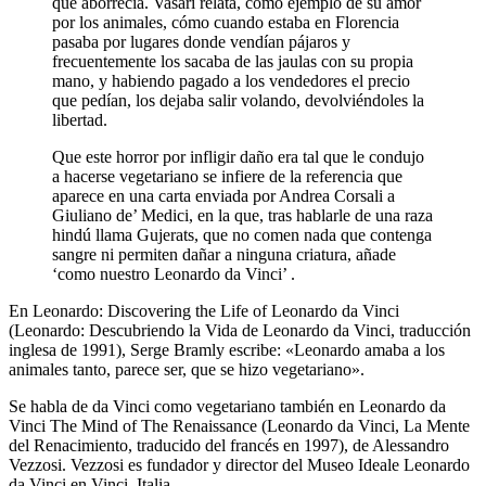
que aborrecía. Vasari relata, como ejemplo de su amor
por los animales, cómo cuando estaba en Florencia
pasaba por lugares donde vendían pájaros y
frecuentemente los sacaba de las jaulas con su propia
mano, y habiendo pagado a los vendedores el precio
que pedían, los dejaba salir volando, devolviéndoles la
libertad.
Que este horror por infligir daño era tal que le condujo
a hacerse vegetariano se infiere de la referencia que
aparece en una carta enviada por Andrea Corsali a
Giuliano de’ Medici, en la que, tras hablarle de una raza
hindú llama Gujerats, que no comen nada que contenga
sangre ni permiten dañar a ninguna criatura, añade
‘como nuestro Leonardo da Vinci’ .
En Leonardo: Discovering the Life of Leonardo da Vinci
(Leonardo: Descubriendo la Vida de Leonardo da Vinci, traducción
inglesa de 1991), Serge Bramly escribe: «Leonardo amaba a los
animales tanto, parece ser, que se hizo vegetariano».
Se habla de da Vinci como vegetariano también en Leonardo da
Vinci The Mind of The Renaissance (Leonardo da Vinci, La Mente
del Renacimiento, traducido del francés en 1997), de Alessandro
Vezzosi. Vezzosi es fundador y director del Museo Ideale Leonardo
da Vinci en Vinci, Italia.