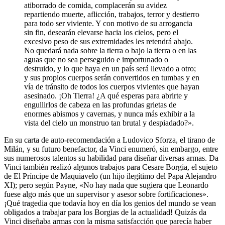
atiborrado de comida, complacerán su avidez
repartiendo muerte, aflicción, trabajos, terror y destierro
para todo ser viviente. Y con motivo de su arrogancia
sin fin, desearán elevarse hacia los cielos, pero el
excesivo peso de sus extremidades les retendrá abajo.
No quedará nada sobre la tierra o bajo la tierra o en las
aguas que no sea perseguido e importunado o
destruido, y lo que haya en un país será llevado a otro;
y sus propios cuerpos serán convertidos en tumbas y en
vía de tránsito de todos los cuerpos vivientes que hayan
asesinado. ¡Oh Tierra! ¿A qué esperas para abrirte y
engullirlos de cabeza en las profundas grietas de
enormes abismos y cavernas, y nunca más exhibir a la
vista del cielo un monstruo tan brutal y despiadado?».
En su carta de auto-recomendación a Ludovico Sforza, el tirano de
Milán, y su futuro benefactor, da Vinci enumeró, sin embargo, entre
sus numerosos talentos su habilidad para diseñar diversas armas. Da
Vinci también realizó algunos trabajos para Cesare Borgia, el sujeto
de El Príncipe de Maquiavelo (un hijo ilegítimo del Papa Alejandro
XI); pero según Payne, «No hay nada que sugiera que Leonardo
fuese algo más que un supervisor y asesor sobre fortificaciones».
¡Qué tragedia que todavía hoy en día los genios del mundo se vean
obligados a trabajar para los Borgias de la actualidad! Quizás da
Vinci diseñaba armas con la misma satisfacción que parecía haber