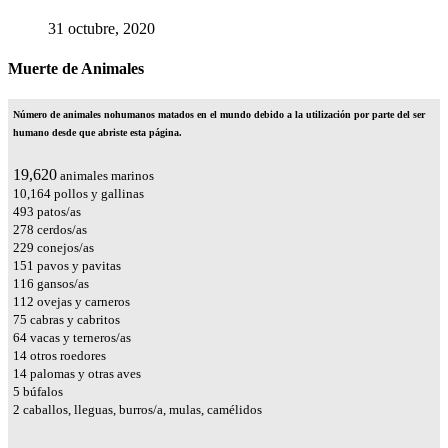
31 octubre, 2020
Muerte de Animales
Número de animales nohumanos matados en el mundo debido a la utilización por parte del ser
humano desde que abriste esta página.
23,188
animales marinos
12,012
pollos y gallinas
583
patos/as
329
cerdos/as
271
conejos/as
178
pavos y pavitas
137
gansos/as
133
ovejas y carneros
89
cabras y cabritos
75
vacas y terneros/as
17
otros roedores
16
palomas y otras aves
6
búfalos
2
caballos, lleguas, burros/a, mulas, camélidos