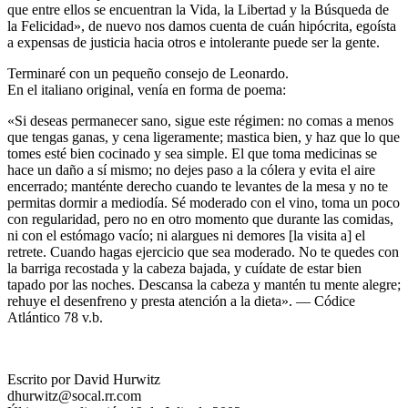
que entre ellos se encuentran la Vida, la Libertad y la Búsqueda de
la Felicidad», de nuevo nos damos cuenta de cuán hipócrita, egoísta
a expensas de justicia hacia otros e intolerante puede ser la gente.
Terminaré con un pequeño consejo de Leonardo.
En el italiano original, venía en forma de poema:
«Si deseas permanecer sano, sigue este régimen: no comas a menos
que tengas ganas, y cena ligeramente; mastica bien, y haz que lo que
tomes esté bien cocinado y sea simple. El que toma medicinas se
hace un daño a sí mismo; no dejes paso a la cólera y evita el aire
encerrado; manténte derecho cuando te levantes de la mesa y no te
permitas dormir a mediodía. Sé moderado con el vino, toma un poco
con regularidad, pero no en otro momento que durante las comidas,
ni con el estómago vacío; ni alargues ni demores [la visita a] el
retrete. Cuando hagas ejercicio que sea moderado. No te quedes con
la barriga recostada y la cabeza bajada, y cuídate de estar bien
tapado por las noches. Descansa la cabeza y mantén tu mente alegre;
rehuye el desenfreno y presta atención a la dieta». — Códice
Atlántico 78 v.b.
Escrito por David Hurwitz
dhurwitz@socal.rr.com