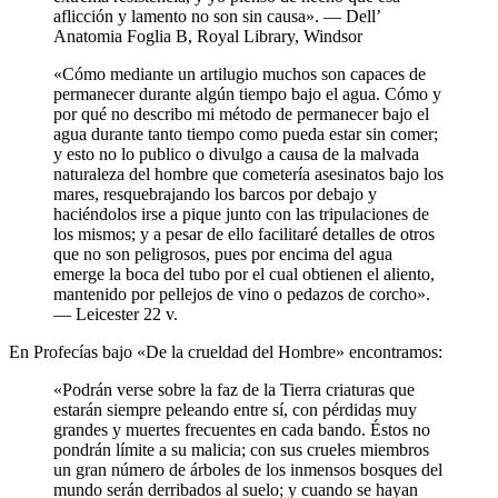
aflicción y lamento no son sin causa». — Dell’
Anatomia Foglia B, Royal Library, Windsor
«Cómo mediante un artilugio muchos son capaces de
permanecer durante algún tiempo bajo el agua. Cómo y
por qué no describo mi método de permanecer bajo el
agua durante tanto tiempo como pueda estar sin comer;
y esto no lo publico o divulgo a causa de la malvada
naturaleza del hombre que cometería asesinatos bajo los
mares, resquebrajando los barcos por debajo y
haciéndolos irse a pique junto con las tripulaciones de
los mismos; y a pesar de ello facilitaré detalles de otros
que no son peligrosos, pues por encima del agua
emerge la boca del tubo por el cual obtienen el aliento,
mantenido por pellejos de vino o pedazos de corcho».
— Leicester 22 v.
En Profecías bajo «De la crueldad del Hombre» encontramos:
«Podrán verse sobre la faz de la Tierra criaturas que
estarán siempre peleando entre sí, con pérdidas muy
grandes y muertes frecuentes en cada bando. Éstos no
pondrán límite a su malicia; con sus crueles miembros
un gran número de árboles de los inmensos bosques del
mundo serán derribados al suelo; y cuando se hayan