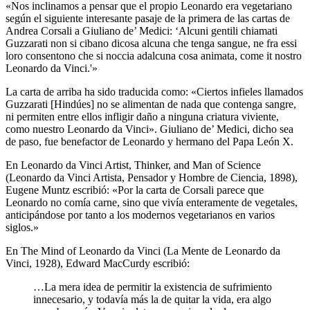
«Nos inclinamos a pensar que el propio Leonardo era vegetariano
según el siguiente interesante pasaje de la primera de las cartas de
Andrea Corsali a Giuliano de’ Medici: ‘Alcuni gentili chiamati
Guzzarati non si cibano dicosa alcuna che tenga sangue, ne fra essi
loro consentono che si noccia adalcuna cosa animata, come it nostro
Leonardo da Vinci.'»
La carta de arriba ha sido traducida como: «Ciertos infieles llamados
Guzzarati [Hindúes] no se alimentan de nada que contenga sangre,
ni permiten entre ellos infligir daño a ninguna criatura viviente,
como nuestro Leonardo da Vinci». Giuliano de’ Medici, dicho sea
de paso, fue benefactor de Leonardo y hermano del Papa León X.
En Leonardo da Vinci Artist, Thinker, and Man of Science
(Leonardo da Vinci Artista, Pensador y Hombre de Ciencia, 1898),
Eugene Muntz escribió: «Por la carta de Corsali parece que
Leonardo no comía carne, sino que vivía enteramente de vegetales,
anticipándose por tanto a los modernos vegetarianos en varios
siglos.»
En The Mind of Leonardo da Vinci (La Mente de Leonardo da
Vinci, 1928), Edward MacCurdy escribió:
…La mera idea de permitir la existencia de sufrimiento
innecesario, y todavía más la de quitar la vida, era algo