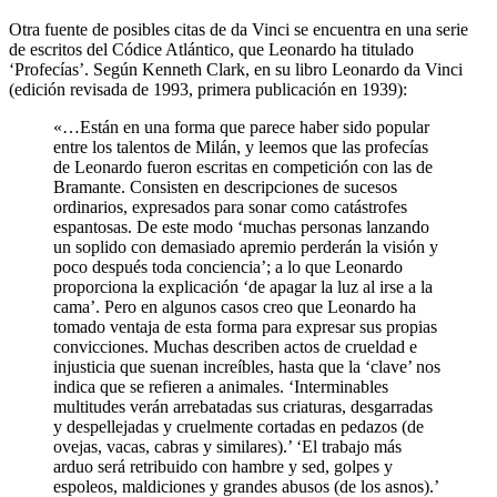
Otra fuente de posibles citas de da Vinci se encuentra en una serie
de escritos del Códice Atlántico, que Leonardo ha titulado
‘Profecías’. Según Kenneth Clark, en su libro Leonardo da Vinci
(edición revisada de 1993, primera publicación en 1939):
«…Están en una forma que parece haber sido popular
entre los talentos de Milán, y leemos que las profecías
de Leonardo fueron escritas en competición con las de
Bramante. Consisten en descripciones de sucesos
ordinarios, expresados para sonar como catástrofes
espantosas. De este modo ‘muchas personas lanzando
un soplido con demasiado apremio perderán la visión y
poco después toda conciencia’; a lo que Leonardo
proporciona la explicación ‘de apagar la luz al irse a la
cama’. Pero en algunos casos creo que Leonardo ha
tomado ventaja de esta forma para expresar sus propias
convicciones. Muchas describen actos de crueldad e
injusticia que suenan increíbles, hasta que la ‘clave’ nos
indica que se refieren a animales. ‘Interminables
multitudes verán arrebatadas sus criaturas, desgarradas
y despellejadas y cruelmente cortadas en pedazos (de
ovejas, vacas, cabras y similares).’ ‘El trabajo más
arduo será retribuido con hambre y sed, golpes y
espoleos, maldiciones y grandes abusos (de los asnos).’