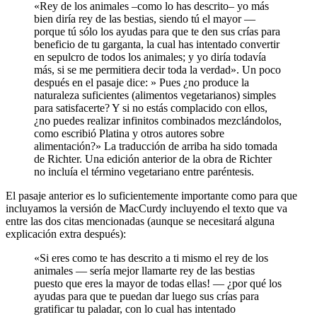
«Rey de los animales –como lo has descrito– yo más
bien diría rey de las bestias, siendo tú el mayor —
porque tú sólo los ayudas para que te den sus crías para
beneficio de tu garganta, la cual has intentado convertir
en sepulcro de todos los animales; y yo diría todavía
más, si se me permitiera decir toda la verdad». Un poco
después en el pasaje dice: » Pues ¿no produce la
naturaleza suficientes (alimentos vegetarianos) simples
para satisfacerte? Y si no estás complacido con ellos,
¿no puedes realizar infinitos combinados mezclándolos,
como escribió Platina y otros autores sobre
alimentación?» La traducción de arriba ha sido tomada
de Richter. Una edición anterior de la obra de Richter
no incluía el término vegetariano entre paréntesis.
El pasaje anterior es lo suficientemente importante como para que
incluyamos la versión de MacCurdy incluyendo el texto que va
entre las dos citas mencionadas (aunque se necesitará alguna
explicación extra después):
«Si eres como te has descrito a ti mismo el rey de los
animales — sería mejor llamarte rey de las bestias
puesto que eres la mayor de todas ellas! — ¿por qué los
ayudas para que te puedan dar luego sus crías para
gratificar tu paladar, con lo cual has intentado