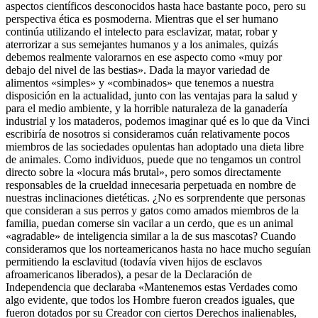
aspectos científicos desconocidos hasta hace bastante poco, pero su
perspectiva ética es posmoderna. Mientras que el ser humano
continúa utilizando el intelecto para esclavizar, matar, robar y
aterrorizar a sus semejantes humanos y a los animales, quizás
debemos realmente valorarnos en ese aspecto como «muy por
debajo del nivel de las bestias». Dada la mayor variedad de
alimentos «simples» y «combinados» que tenemos a nuestra
disposición en la actualidad, junto con las ventajas para la salud y
para el medio ambiente, y la horrible naturaleza de la ganadería
industrial y los mataderos, podemos imaginar qué es lo que da Vinci
escribiría de nosotros si consideramos cuán relativamente pocos
miembros de las sociedades opulentas han adoptado una dieta libre
de animales. Como individuos, puede que no tengamos un control
directo sobre la «locura más brutal», pero somos directamente
responsables de la crueldad innecesaria perpetuada en nombre de
nuestras inclinaciones dietéticas. ¿No es sorprendente que personas
que consideran a sus perros y gatos como amados miembros de la
familia, puedan comerse sin vacilar a un cerdo, que es un animal
«agradable» de inteligencia similar a la de sus mascotas? Cuando
consideramos que los norteamericanos hasta no hace mucho seguían
permitiendo la esclavitud (todavía viven hijos de esclavos
afroamericanos liberados), a pesar de la Declaración de
Independencia que declaraba «Mantenemos estas Verdades como
algo evidente, que todos los Hombre fueron creados iguales, que
fueron dotados por su Creador con ciertos Derechos inalienables,