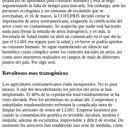
productos no aprobados para consumo humano) y ésta la negó
argumentando la falta de tiempo para buscarla. Sin embargo, ante las
presiones ecologistas y los síntomas de escándalo que se
avecinaban, el 16 de marzo, la COFEPRIS decidió cerrar la
importación de arroz norteamericano, exigiendo la certificación del
arroz como no contaminado. Se sospecha que nadie está haciendo
nada para frenar la entrada de arroz transgénico, y es más, la
Secretaría de Salud emitió en abril un comunicado en el que decía
que el LL601 era seguro para la salud y en breve se podría aprobar
su consumo humano. Se sigue manteniendo un silencio tan
hermético como cómplice sobre los controles iniciales en arroz, así
como unos muestreos realizados en campos de maíz de diferentes
puntos del país. Por algo será.
Revoltosos esos transgénicos
Los agricultores norteamericanos están mosqueados. No es para
menos. A raíz del descubrimiento los precios del arroz se han
desplomado. El 40% de la exportación total estadounidense se ha
visto afectada. Pero los problemas no acaban ahí. Campesinos y
autoridades estadounidenses enfrentan la complicada tarea de
limpiar los arrozales de restos de LL601. Empresa faraónica por
cuanto la contaminación genética es invisible, incolora, inodora e
insípida; además de escurridiza, imprevisible y difícil de revelar. De
momento los arroceros han establecido una serie de medidas, como