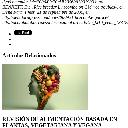
dyn/content/article/2006/09/20/AR2006092001903.html
BENNETT, D.: «Rice breeder Linscombe on GM rice troubles», en
Delta Farm Press, 21 de septiembre de 2006, en
http://deltafarmpress.com/news/060921-linscombe-gmrice/
http://actualidad.terra.es/internacional/articulo/ue_bt10_eeuu_1331
Artículos Relacionados
REVISIÓN DE ALIMENTACIÓN BASADA EN
PLANTAS, VEGETARIANA Y VEGANA