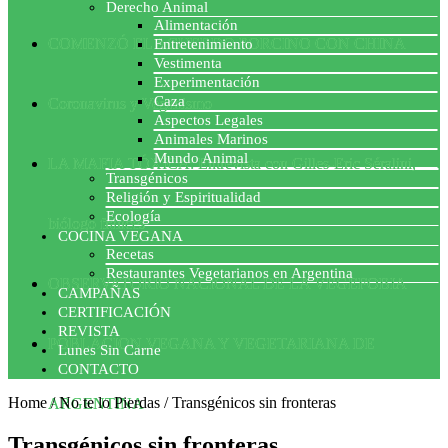
Derecho Animal
Alimentación
COMENZÓ EL ACUERDO PORCINO CON CHINA
Entretenimiento
Vestimenta
Experimentación
Caza
Coronavirus y Veganismo
Aspectos Legales
Animales Marinos
Mundo Animal
LA MAFIA TÓXICA: Entrevista con Gilles-Eric Séralini,
Transgénicos
Religión y Espiritualidad
Ecología
biólogo francés
COCINA VEGANA
Recetas
Restaurantes Vegetarianos en Argentina
OBSERVATORIO NACIONAL DE LA VEGEFOBIA
CAMPAÑAS
CERTIFICACIÓN
REVISTA
POBLACION VEGANA Y VEGETARIANA DE
Lunes Sin Carne
CONTACTO
Home
/
No te lo Pierdas
/
Transgénicos sin fronteras
ARGENTINA
Transgénicos sin fronteras