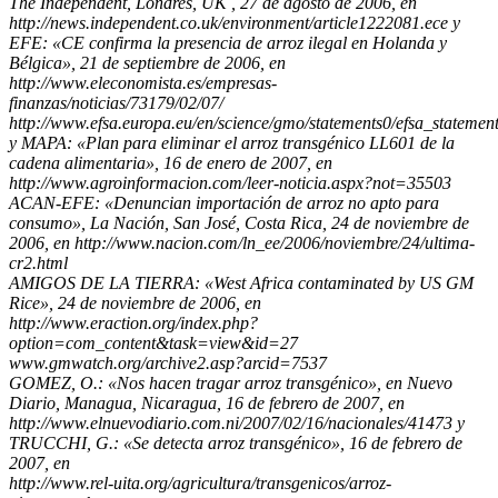
The Independent, Londres, UK , 27 de agosto de 2006, en
http://news.independent.co.uk/environment/article1222081.ece y
EFE: «CE confirma la presencia de arroz ilegal en Holanda y
Bélgica», 21 de septiembre de 2006, en
http://www.eleconomista.es/empresas-
finanzas/noticias/73179/02/07/
http://www.efsa.europa.eu/en/science/gmo/statements0/efsa_statem
y MAPA: «Plan para eliminar el arroz transgénico LL601 de la
cadena alimentaria», 16 de enero de 2007, en
http://www.agroinformacion.com/leer-noticia.aspx?not=35503
ACAN-EFE: «Denuncian importación de arroz no apto para
consumo», La Nación, San José, Costa Rica, 24 de noviembre de
2006, en http://www.nacion.com/ln_ee/2006/noviembre/24/ultima-
cr2.html
AMIGOS DE LA TIERRA: «West Africa contaminated by US GM
Rice», 24 de noviembre de 2006, en
http://www.eraction.org/index.php?
option=com_content&task=view&id=27
www.gmwatch.org/archive2.asp?arcid=7537
GOMEZ, O.: «Nos hacen tragar arroz transgénico», en Nuevo
Diario, Managua, Nicaragua, 16 de febrero de 2007, en
http://www.elnuevodiario.com.ni/2007/02/16/nacionales/41473 y
TRUCCHI, G.: «Se detecta arroz transgénico», 16 de febrero de
2007, en
http://www.rel-uita.org/agricultura/transgenicos/arroz-