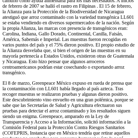
camufló como ayuda alimentaria para los más necesitados. A inicios
de febrero de 2007 se halló el rastro en Filipinas . El 15 de febrero,
la Alianza para la Protección de la Biodiversidad de Nicaragua
atestiguó que arroz contaminado con la variedad transgénica LL601
se estaba vendiendo en diversos supermercados de la nación. Según
la propia Alianza, las marcas con presencia de transgénicos eran:
Carolina, Indiana, Gallo Dorado, Continental, Canilla, Faisán,
América, Sabemás e Imperial. Las muestras fueron recogidas en
varios puntos del país y el 75% dieron positivo. El propio estudio de
la Alianza desvelaba que, si bien el origen de las muestras en su
mayoría pertenecía a Estados Unidos, existieron otras de Guatemala
y Nicaragua. Esto hizo pensar que algunos arroceros
centroamericanos podrían estar cosechando o exportando arroz
transgénico.
El 8 de marzo, Greenpeace México expuso en rueda de prensa que
la contaminación con LL601 había llegado al país azteca. Tras
recoger muestras se realizaron pruebas y algunas dieron positivo.
Este descubrimiento vino envuelto en una gran polémica, porque se
sabe que las Secretarías de Salud y Agricultura efectuaron sus
pruebas para detectar el arroz contaminado y los resultados siguen
siendo un enigma. Greenpeace, amparado en la Ley de
Transparencia y Acceso a la Información, solicitó información a la
Comisión Federal para la Protección Contra Riesgos Sanitarios
(COFEPRIS, Instancia que en México tendría que retirar aquellos