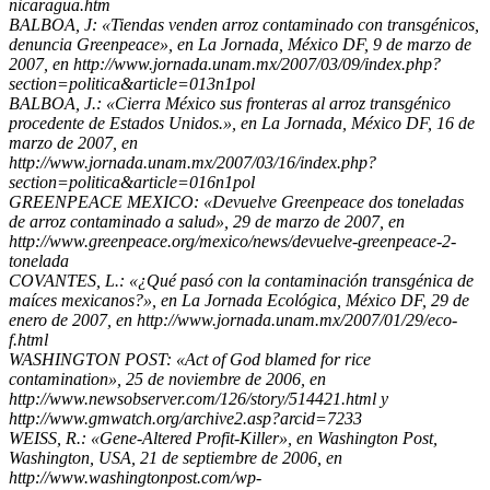
nicaragua.htm
BALBOA, J: «Tiendas venden arroz contaminado con transgénicos,
denuncia Greenpeace», en La Jornada, México DF, 9 de marzo de
2007, en http://www.jornada.unam.mx/2007/03/09/index.php?
section=politica&article=013n1pol
BALBOA, J.: «Cierra México sus fronteras al arroz transgénico
procedente de Estados Unidos.», en La Jornada, México DF, 16 de
marzo de 2007, en
http://www.jornada.unam.mx/2007/03/16/index.php?
section=politica&article=016n1pol
GREENPEACE MEXICO: «Devuelve Greenpeace dos toneladas
de arroz contaminado a salud», 29 de marzo de 2007, en
http://www.greenpeace.org/mexico/news/devuelve-greenpeace-2-
tonelada
COVANTES, L.: «¿Qué pasó con la contaminación transgénica de
maíces mexicanos?», en La Jornada Ecológica, México DF, 29 de
enero de 2007, en http://www.jornada.unam.mx/2007/01/29/eco-
f.html
WASHINGTON POST: «Act of God blamed for rice
contamination», 25 de noviembre de 2006, en
http://www.newsobserver.com/126/story/514421.html y
http://www.gmwatch.org/archive2.asp?arcid=7233
WEISS, R.: «Gene-Altered Profit-Killer», en Washington Post,
Washington, USA, 21 de septiembre de 2006, en
http://www.washingtonpost.com/wp-