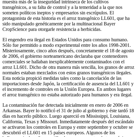
muestra más de la inseguridad intrínseca de los cultivos
transgénicos, a su falta de control y a la temeridad a la que nos
someten políticos ineptos y empresarios sin escrúpulos. El
protagonista de esta historia es el arroz transgénico LL601, que ha
sido manipulado genéticamente por la multinacional Bayer
CropScience para otorgarle resistencia a herbicidas.
El engendro era ilegal en Estados Unidos para consumo humano.
Sólo fue permitido a modo experimental entre los años 1998-2001.
Misteriosamente, cinco años después, concretamente el 18 de agosto
de 2006, el gobierno norteamericano declaraba que contenedores
comerciales se hallaban inexplicablemente contaminados con el
arroz LL601. Dicho de otra manera más sencilla, los granos de arroz
normales estaban mezclados con estos granos transgénicos ilegales.
Esta noticia propició medidas tales como la cancelación de las
importaciones desde Japón, la certificación de ausencia del LL601 y
el incremento de controles en la Unión Europea. En ambos lugares
el arroz transgénico no estaba autorizado para humanos y era ilegal.
La contaminación fue detectada inicialmente en enero de 2006 en
Arkansas. Bayer lo notificó el 31 de julio al gobierno y éste tardó 18
días en hacerlo público. Luego apareció en Mississippi, Louisiana,
California, Texas y Missouri. Inmediatamente después del escándalo
se activaron los controles en Europa y entre septiembre y octubre se
descubrió el LL601 en 15 países europeos. Algunos de los