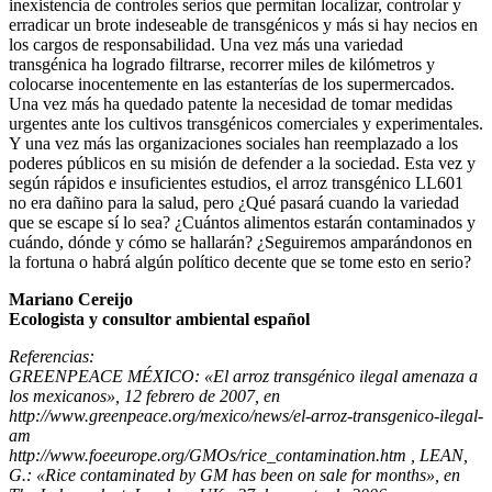
inexistencia de controles serios que permitan localizar, controlar y
erradicar un brote indeseable de transgénicos y más si hay necios en
los cargos de responsabilidad. Una vez más una variedad
transgénica ha logrado filtrarse, recorrer miles de kilómetros y
colocarse inocentemente en las estanterías de los supermercados.
Una vez más ha quedado patente la necesidad de tomar medidas
urgentes ante los cultivos transgénicos comerciales y experimentales.
Y una vez más las organizaciones sociales han reemplazado a los
poderes públicos en su misión de defender a la sociedad. Esta vez y
según rápidos e insuficientes estudios, el arroz transgénico LL601
no era dañino para la salud, pero ¿Qué pasará cuando la variedad
que se escape sí lo sea? ¿Cuántos alimentos estarán contaminados y
cuándo, dónde y cómo se hallarán? ¿Seguiremos amparándonos en
la fortuna o habrá algún político decente que se tome esto en serio?
Mariano Cereijo
Ecologista y consultor ambiental español
Referencias:
GREENPEACE MÉXICO: «El arroz transgénico ilegal amenaza a
los mexicanos», 12 febrero de 2007, en
http://www.greenpeace.org/mexico/news/el-arroz-transgenico-ilegal-
am
http://www.foeeurope.org/GMOs/rice_contamination.htm , LEAN,
G.: «Rice contaminated by GM has been on sale for months», en