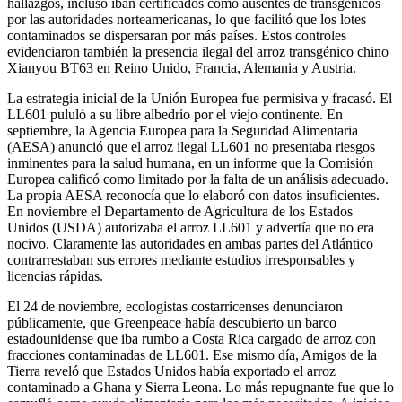
hallazgos, incluso iban certificados como ausentes de transgénicos
por las autoridades norteamericanas, lo que facilitó que los lotes
contaminados se dispersaran por más países. Estos controles
evidenciaron también la presencia ilegal del arroz transgénico chino
Xianyou BT63 en Reino Unido, Francia, Alemania y Austria.
La estrategia inicial de la Unión Europea fue permisiva y fracasó. El
LL601 pululó a su libre albedrío por el viejo continente. En
septiembre, la Agencia Europea para la Seguridad Alimentaria
(AESA) anunció que el arroz ilegal LL601 no presentaba riesgos
inminentes para la salud humana, en un informe que la Comisión
Europea calificó como limitado por la falta de un análisis adecuado.
La propia AESA reconocía que lo elaboró con datos insuficientes.
En noviembre el Departamento de Agricultura de los Estados
Unidos (USDA) autorizaba el arroz LL601 y advertía que no era
nocivo. Claramente las autoridades en ambas partes del Atlántico
contrarrestaban sus errores mediante estudios irresponsables y
licencias rápidas.
El 24 de noviembre, ecologistas costarricenses denunciaron
públicamente, que Greenpeace había descubierto un barco
estadounidense que iba rumbo a Costa Rica cargado de arroz con
fracciones contaminadas de LL601. Ese mismo día, Amigos de la
Tierra reveló que Estados Unidos había exportado el arroz
contaminado a Ghana y Sierra Leona. Lo más repugnante fue que lo