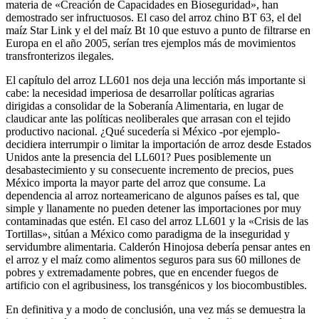
materia de «Creación de Capacidades en Bioseguridad», han
demostrado ser infructuosos. El caso del arroz chino BT 63, el del
maíz Star Link y el del maíz Bt 10 que estuvo a punto de filtrarse en
Europa en el año 2005, serían tres ejemplos más de movimientos
transfronterizos ilegales.
El capítulo del arroz LL601 nos deja una lección más importante si
cabe: la necesidad imperiosa de desarrollar políticas agrarias
dirigidas a consolidar de la Soberanía Alimentaria, en lugar de
claudicar ante las políticas neoliberales que arrasan con el tejido
productivo nacional. ¿Qué sucedería si México -por ejemplo-
decidiera interrumpir o limitar la importación de arroz desde Estados
Unidos ante la presencia del LL601? Pues posiblemente un
desabastecimiento y su consecuente incremento de precios, pues
México importa la mayor parte del arroz que consume. La
dependencia al arroz norteamericano de algunos países es tal, que
simple y llanamente no pueden detener las importaciones por muy
contaminadas que estén. El caso del arroz LL601 y la «Crisis de las
Tortillas», sitúan a México como paradigma de la inseguridad y
servidumbre alimentaria. Calderón Hinojosa debería pensar antes en
el arroz y el maíz como alimentos seguros para sus 60 millones de
pobres y extremadamente pobres, que en encender fuegos de
artificio con el agribusiness, los transgénicos y los biocombustibles.
En definitiva y a modo de conclusión, una vez más se demuestra la