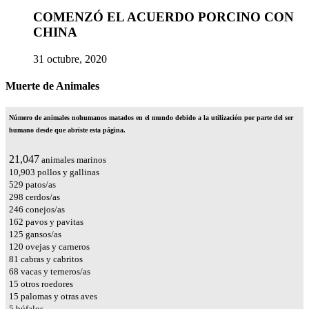
COMENZÓ EL ACUERDO PORCINO CON
CHINA
31 octubre, 2020
Muerte de Animales
Número de animales nohumanos matados en el mundo debido a la utilización por parte del ser
humano desde que abriste esta página.
24,615
animales marinos
12,751
pollos y gallinas
619
patos/as
349
cerdos/as
288
conejos/as
189
pavos y pavitas
146
gansos/as
141
ovejas y carneros
94
cabras y cabritos
80
vacas y terneros/as
18
otros roedores
17
palomas y otras aves
6
búfalos