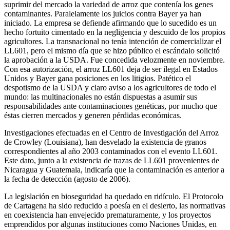
suprimir del mercado la variedad de arroz que contenía los genes
contaminantes. Paralelamente los juicios contra Bayer ya han
iniciado. La empresa se defiende afirmando que lo sucedido es un
hecho fortuito cimentado en la negligencia y descuido de los propios
agricultores. La transnacional no tenía intención de comercializar el
LL601, pero el mismo día que se hizo público el escándalo solicitó
la aprobación a la USDA. Fue concedida velozmente en noviembre.
Con esa autorización, el arroz LL601 deja de ser ilegal en Estados
Unidos y Bayer gana posiciones en los litigios. Patético el
despotismo de la USDA y claro aviso a los agricultores de todo el
mundo: las multinacionales no están dispuestas a asumir sus
responsabilidades ante contaminaciones genéticas, por mucho que
éstas cierren mercados y generen pérdidas económicas.
Investigaciones efectuadas en el Centro de Investigación del Arroz
de Crowley (Louisiana), han desvelado la existencia de granos
correspondientes al año 2003 contaminados con el evento LL601.
Este dato, junto a la existencia de trazas de LL601 provenientes de
Nicaragua y Guatemala, indicaría que la contaminación es anterior a
la fecha de detección (agosto de 2006).
La legislación en bioseguridad ha quedado en ridículo. El Protocolo
de Cartagena ha sido reducido a poesía en el desierto, las normativas
en coexistencia han envejecido prematuramente, y los proyectos
emprendidos por algunas instituciones como Naciones Unidas, en