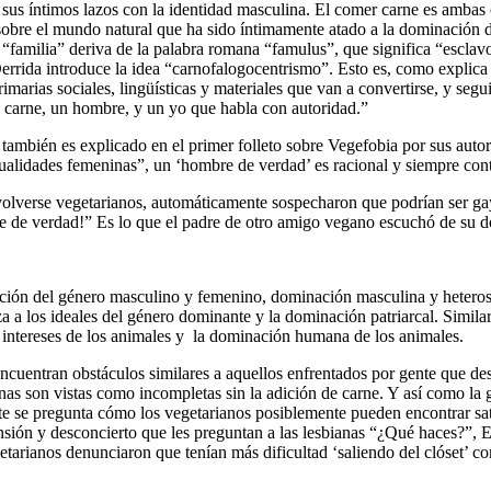
sus íntimos lazos con la identidad masculina. El comer carne es ambas 
sobre el mundo natural que ha sido íntimamente atado a la dominación 
“familia” deriva de la palabra romana “famulus”, que significa “esclavo
rrida introduce la idea “carnofalogocentrismo”. Esto es, como explica 
primarias sociales, lingüísticas y materiales que van a convertirse, y se
 carne, un hombre, y un yo que habla con autoridad.”
e también es explicado en el primer folleto sobre Vegefobia por sus au
“cualidades femeninas”, un ‘hombre de verdad’ es racional y siempre con
lverse vegetarianos, automáticamente sospecharon que podrían ser gay.
e de verdad!” Es lo que el padre de otro amigo vegano escuchó de su d
ación del género masculino y femenino, dominación masculina y hetero
 a los ideales del género dominante y la dominación patriarcal. Similar
s intereses de los animales y la dominación humana de los animales.
ncuentran obstáculos similares a aquellos enfrentados por gente que de
nas son vistas como incompletas sin la adición de carne. Y así como l
 se pregunta cómo los vegetarianos posiblemente pueden encontrar satis
n y desconcierto que les preguntan a las lesbianas “¿Qué haces?”, En 
getarianos denunciaron que tenían más dificultad ‘saliendo del clóset’