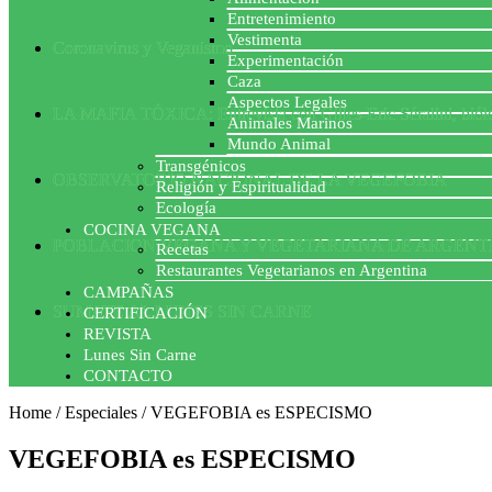
Entretenimiento
Vestimenta
Coronavirus y Veganismo
Experimentación
Caza
Aspectos Legales
LA MAFIA TÓXICA: Entrevista con Gilles-Eric Séralini, biól
Animales Marinos
Mundo Animal
Transgénicos
OBSERVATORIO NACIONAL DE LA VEGEFOBIA
Religión y Espiritualidad
Ecología
COCINA VEGANA
POBLACION VEGANA Y VEGETARIANA DE ARGENT
Recetas
Restaurantes Vegetarianos en Argentina
CAMPAÑAS
SUMATE AL LUNES SIN CARNE
CERTIFICACIÓN
REVISTA
Lunes Sin Carne
CONTACTO
Home
/
Especiales
/
VEGEFOBIA es ESPECISMO
VEGEFOBIA es ESPECISMO