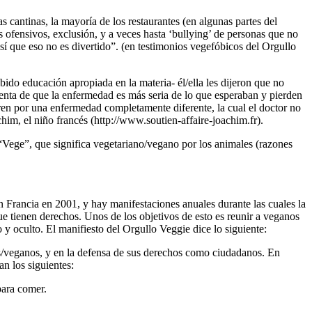
cantinas, la mayoría de los restaurantes (en algunas partes del
os ofensivos, exclusión, y a veces hasta ‘bullying’ de personas que no
sí que eso no es divertido”. (en testimonios vegefóbicos del Orgullo
do educación apropiada en la materia- él/ella les dijeron que no
enta de que la enfermedad es más seria de lo que esperaban y pierden
ren por una enfermedad completamente diferente, la cual el doctor no
him, el niño francés (
http://www.soutien-affaire-joachim.fr
).
 “Vege”, que significa vegetariano/vegano por los animales (razones
 Francia en 2001, y hay manifestaciones anuales durante las cuales la
que tienen derechos. Unos de los objetivos de esto es reunir a veganos
 y oculto. El manifiesto del Orgullo Veggie dice lo siguiente:
os/veganos, y en la defensa de sus derechos como ciudadanos. En
n los siguientes:
para comer.