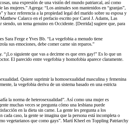
cosas, una expresión de una visión del mundo patriarcal, así como
de las mujeres.” Agrega: “Los animales son mantenidos en “granjas”,
” y hace referencia a la propiedad legal del marido sobre su esposa y
Matthew Calarco en el prefacio escrito por Carol J. Adams, Las
guir siendo, un tema genuino en Occidente. [Derrida] sugiere que, para
tores Sara Ferge e Yves Bb. “La vegefobia a menudo tiene
trola sus emociones, debe comer carne sin reparos.”
 “¡Lo siguiente que vas a decirme es que eres gay!” Es lo que un
octor. El parecido entre vegefobia y homofobia aparece claramente.
sexualidad. Quiere suprimir la homosexualidad masculina y femenina
mente, la vegefobia deriva de un sistema basado en una estricta
safía la norma de heterosexualidad”. Así como una mujer es
a gente muchas veces se pregunta cómo una lesbiana puede
facción en la dieta sin carne. La gente les pregunta a los
cada caso, la gente se imagina que la persona está incompleta o
 como vegetarianos que como gays”. Martí Kheel en Toppling Patriarchy