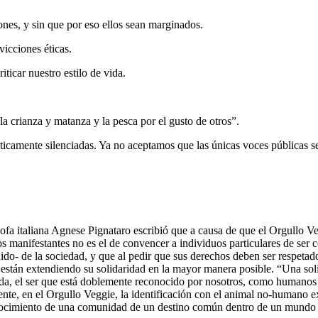
ones, y sin que por eso ellos sean marginados.
vicciones éticas.
ticar nuestro estilo de vida.
a crianza y matanza y la pesca por el gusto de otros”.
ticamente silenciadas. Ya no aceptamos que las únicas voces públicas s
ósofa italiana Agnese Pignataro escribió que a causa de que el Orgullo V
s manifestantes no es el de convencer a individuos particulares de ser 
ido- de la sociedad, y que al pedir que sus derechos deben ser respet
 están extendiendo su solidaridad en la mayor manera posible. “Una sol
ada, el ser que está doblemente reconocido por nosotros, como humanos 
e, en el Orgullo Veggie, la identificación con el animal no-humano exp
nocimiento de una comunidad de un destino común dentro de un mundo d