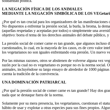
solidaridad política.
LA NEGACIÓN FÍSICA DE LOS ANIMALES
MEDIANTE LA NEGACIÓN SIMBÓLICA DE LOS VEGetar
¿Por qué es tan crucial para los organizadores de las manifestacione
No dispuestos a enfrentar la presión social, la burla, la broma, la de
(aquellas respetadas y aceptadas por todos) o simplemente una aversi
objetivo: borra el tema de los derechos animales del debate público, 
La presión social de comer carne es tan grande, que algunos incluso d
cuestionados, lo cual, en la mayoría de los casos, es de cero valor in
los vegetarianos no son iguales enfrentando esta presión. Un nuevo veg
Por las mismas razones, otros se abstienen de volverse alguna vez veg
razón por la cual no es vegetariano es porque no es la norma social. O
animales, incluyéndose su largo ensayo de alrededor de 1000 páginas 
cuenta la tradición de la convivencia.
UNA DOMINACIÓN PATRIARCAL
¿Por qué la presión social de comer carne es tan grande? Hay dos gran
nada que se destaque fuera de la norma.
Solamente por su mera presencia, los vegetarianos, cuestionan el sta
hábito de usar y explotar a otras especies para sus fines propios. Al