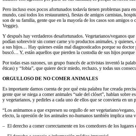
Pero incluso esos pocos afortunados todavía tienen problemas para enc
mundo, casi todos los restaurantes), fiestas de amigos carnistas, hospi
son de su familia, gente que en la mayoría de los casos son amigos o 
Veggie).
Y después hay verdaderos desafortunados. Vegetarianos/veganos que de
podían sobrevivir sin comer carne y/o productos animales, y quienes,
a sus hijos… Hay quienes están mal diagnosticados porque su doctor p
buscó… Y, están aquellos que pierden la custodia de sus hijos porque
Por todas esas razones, un grupo francés de activistas inventó la pal
éticas) y “fobia”, que quiere decir miedo, rechazo, y todas sus conse
ORGULLOSO DE NO COMER ANIMALES
Es importante darnos cuenta de por qué esta palabra fue creada preci
gente que se niega a comer animales “sale del clóset”, hablan sobre es
y vegetarianos, y pedirles a cada uno de ellos que se convierta en un 
“Los animamos a que expresen su orgullo de ser vegetariano/vegano, p
efecto, la opresión de los animales no-humanos también implica una vi
– El derecho a comer correctamente en los comedores de los lugares de 