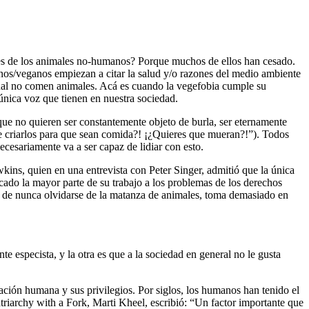
oces de los animales no-humanos? Porque muchos de ellos han cesado.
ianos/veganos empiezan a citar la salud y/o razones del medio ambiente
 cual no comen animales. Acá es cuando la vegefobia cumple su
única voz que tienen en nuestra sociedad.
que no quieren ser constantemente objeto de burla, ser eternamente
s de criarlos para que sean comida?! ¡¿Quieres que mueran?!”). Todos
ecesariamente va a ser capaz de lidiar con esto.
kins, quien en una entrevista con Peter Singer, admitió que la única
icado la mayor parte de su trabajo a los problemas de los derechos
r de nunca olvidarse de la matanza de animales, toma demasiado en
 especista, y la otra es que a la sociedad en general no le gusta
ción humana y sus privilegios. Por siglos, los humanos han tenido el
triarchy with a Fork, Marti Kheel, escribió: “Un factor importante que