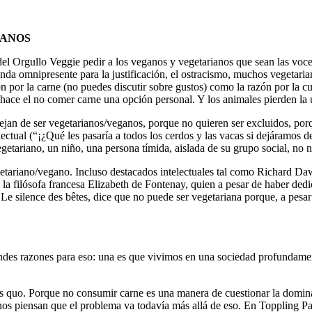
iANOS
s del Orgullo Veggie pedir a los veganos y vegetarianos que sean las v
manda omnipresente para la justificación, el ostracismo, muchos vegetar
ón por la carne (no puedes discutir sobre gustos) como la razón por la
y hace el no comer carne una opción personal. Y los animales pierden la 
ejan de ser vegetarianos/veganos, porque no quieren ser excluidos, por
telectual (“¡¿Qué les pasaría a todos los cerdos y las vacas si dejáramo
etariano, un niño, una persona tímida, aislada de su grupo social, no n
etariano/vegano. Incluso destacados intelectuales tal como Richard Daw
 la filósofa francesa Elizabeth de Fontenay, quien a pesar de haber ded
Le silence des bêtes, dice que no puede ser vegetariana porque, a pesa
des razones para eso: una es que vivimos en una sociedad profundamente
tus quo. Porque no consumir carne es una manera de cuestionar la domina
gunos piensan que el problema va todavía más allá de eso. En Toppling Pa