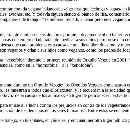
ontrar comida vegana balanceada -algo más que lechuga y papas- en las 
tales, aviones, etc. Y todavía siguen siendo el blanco de risa, comentari
compañeros de trabajo. “Te hubiera invitado a cenar pero eres vegano, a
jaron de confiar en sus doctores porque –obviamente al no haber recibi
 en caso de enfermedad, tratan de medicar a sus niños pero no se dan cu
iensa que cada problema es a causa de una dieta libre de carne, y mue
 son veganos y crían a sus hijos como veganos, como los padres de Joac
abra “vegefobia” durante la primera reunión de Orgullo Veggie en 2001.
cuencias, como en la “homofobia”, o la “xenofobia”.
samente durante un Orgullo Veggie: los Orgullos Veggies comenzaron en
o, les muestran a todos que ellos existen, y le recuerdan a la sociedad 
portavoz de la causa de los animales, en lugar de permanecer inadvertido
ara unirse a la lucha contra los prejuicios en contra de los vegetarian
olación de los derechos de los seres humanos”. Entre estos se encuentra
trabajo, en hospitales, en cárceles, y en cualquier otro lugar público 