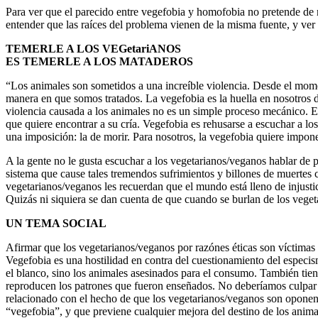
Para ver que el parecido entre vegefobia y homofobia no pretende de
entender que las raíces del problema vienen de la misma fuente, y ver
TEMERLE A LOS VEGetariANOS
ES TEMERLE A LOS MATADEROS
“Los animales son sometidos a una increíble violencia. Desde el mome
manera en que somos tratados. La vegefobia es la huella en nosotros de
violencia causada a los animales no es un simple proceso mecánico. Es 
que quiere encontrar a su cría. Vegefobia es rehusarse a escuchar a lo
una imposición: la de morir. Para nosotros, la vegefobia quiere impone
A la gente no le gusta escuchar a los vegetarianos/veganos hablar de 
sistema que cause tales tremendos sufrimientos y billones de muertes 
vegetarianos/veganos les recuerdan que el mundo está lleno de injustic
Quizás ni siquiera se dan cuenta de que cuando se burlan de los veget
UN TEMA SOCIAL
Afirmar que los vegetarianos/veganos por razónes éticas son víctimas 
Vegefobia es una hostilidad en contra del cuestionamiento del especi
el blanco, sino los animales asesinados para el consumo. También tien
reproducen los patrones que fueron enseñados. No deberíamos culpar a 
relacionado con el hecho de que los vegetarianos/veganos son oponen
“vegefobia”, y que previene cualquier mejora del destino de los animal