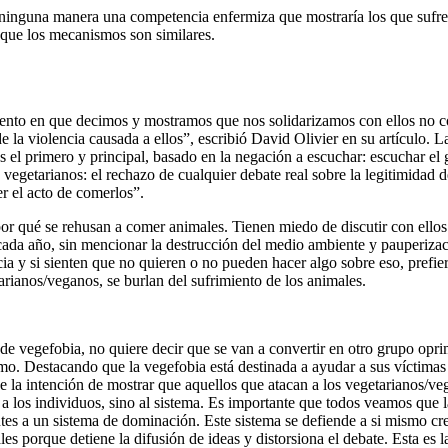
 ninguna manera una competencia enfermiza que mostraría los que sufr
 que los mecanismos son similares.
nto en que decimos y mostramos que nos solidarizamos con ellos no com
 la violencia causada a ellos”, escribió David Olivier en su artículo. L
el primero y principal, basado en la negación a escuchar: escuchar el g
s vegetarianos: el rechazo de cualquier debate real sobre la legitimidad
r el acto de comerlos”.
por qué se rehusan a comer animales. Tienen miedo de discutir con ellos
cada año, sin mencionar la destrucción del medio ambiente y pauperizac
ia y si sienten que no quieren o no pueden hacer algo sobre eso, prefier
arianos/veganos, se burlan del sufrimiento de los animales.
de vegefobia, no quiere decir que se van a convertir en otro grupo opri
smo. Destacando que la vegefobia está destinada a ayudar a sus víctimas
e la intención de mostrar que aquellos que atacan a los vegetarianos/ve
los individuos, sino al sistema. Es importante que todos veamos que la
tes a un sistema de dominación. Este sistema se defiende a si mismo c
es porque detiene la difusión de ideas y distorsiona el debate. Esta es l