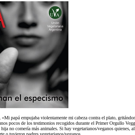
, «Mi papá empujaba violentamente mi cabeza contra el plato, gritánd
 unos pocos de los testimonios recogidos durante el Primer Orgullo Ve
hija no comería más animales. Si hay vegetarianos/veganos quienes, al 
erte o tuvieron padres vegetarianos/veganos.