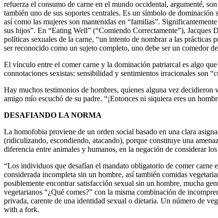
refuerza el consumo de carne en el mundo occidental, argumenté, son 
también uno de sus soportes centrales. Es un símbolo de dominación 
así como las mujeres son mantenidas en “familias”. Significantemente 
sus hijos”. En “Eating Well” (“Comiendo Correctamente”), Jacques De
políticas sexuales de la carne, “un intento de nombrar a las prácticas 
ser reconocido como un sujeto completo, uno debe ser un comedor de
El vínculo entre el comer carne y la dominación patriarcal es algo qu
connotaciones sexistas: sensibilidad y sentimientos irracionales son 
Hay muchos testimonios de hombres, quienes alguna vez decidieron vo
amigo mío escuchó de su padre. “¡Entonces ni siquiera eres un hombr
DESAFIANDO LA NORMA
La homofobia proviene de un orden social basado en una clara asign
(ridiculizando, escondiendo, atacando), porque constituye una amenaza
diferencia entre animales y humanos, en la negación de considerar lo
“Los individuos que desafían el mandato obligatorio de comer carne e
considerada incompleta sin un hombre, así también comidas vegetaria
posiblemente encontrar satisfacción sexual sin un hombre, mucha gente
vegetarianos “¿Qué comes?” con la misma combinación de incomprensió
privada, carente de una identidad sexual o dietaria. Un número de ve
with a fork.