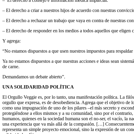
– El derecho a consejo e información médica imparcial.
– El derecho a criar a nuestros hijos de acuerdo con nuestras convicci
– El derecho a rechazar un trabajo que vaya en contra de nuestras con
– El derecho de responder en los medios a todos aquellos que eligen cri
Y agrega:
“No estamos dispuestos a que usen nuestros impuestos para respaldar l
Ya no estamos dispuestos a que nuestras acciones e ideas sean sistemá
de carne.
Demandamos un debate abierto”.
UNA SOLIDARIDAD POLÍTICA
El Orgullo Veggie es, por lo tanto, una manifestación política. La fil
orgullo que expresa, es de desobediencia. Agrega que el objetivo de lo
como una impugnación de uno de los pilares –el más secreto y escond
protegiéndose a ellos mismos y a su comunidad, sino por el contrario,
humanos, quienes en la sociedad humana son el no-ser, el vacío, la n
una experiencia que va más allá de la compasión. […] Consecuentement
representa un simple proyecto emocional, sino la expresión de un co