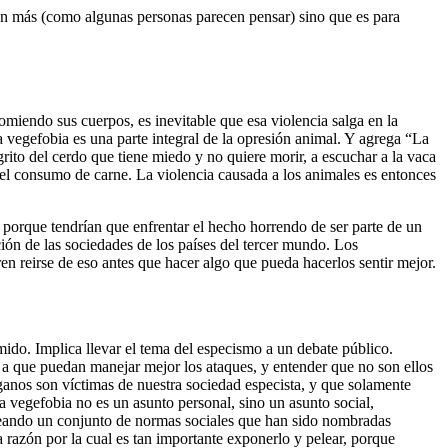
en más (como algunas personas parecen pensar) sino que es para
iendo sus cuerpos, es inevitable que esa violencia salga en la
a vegefobia es una parte integral de la opresión animal. Y agrega “La
rito del cerdo que tiene miedo y no quiere morir, a escuchar a la vaca
 del consumo de carne. La violencia causada a los animales es entonces
 porque tendrían que enfrentar el hecho horrendo de ser parte de un
ión de las sociedades de los países del tercer mundo. Los
en reirse de eso antes que hacer algo que pueda hacerlos sentir mejor.
mido. Implica llevar el tema del especismo a un debate público.
 a que puedan manejar mejor los ataques, y entender que no son ellos
ganos son víctimas de nuestra sociedad especista, y que solamente
 vegefobia no es un asunto personal, sino un asunto social,
reando un conjunto de normas sociales que han sido nombradas
a razón por la cual es tan importante exponerlo y pelear, porque