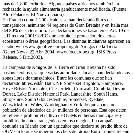
más de 1,800 territorios. Algunos países africanos también han
rechazado la ayuda alimentaria genéticamente modificada. (Fuente:
Aldo Palacios, El Nuevo Diario).
En Francia como 1.200 alcaldes se han declarado libres de
transgénicos, asimismo 44 regiones de Gran Bretaña y en Italia más
del 80% de su territorio. Las declaraciones se basan en el Art. 19 de
la Directiva 2001/18/EC que permite la protección de ciertos
ecosistemas o áreas geográficas. Las distintas iniciativas aparecen en
el sitio web www.gmofree-europe.org de Amigos de la Tierra
(Genet News, 22 Abr. 2004; www.foeeurope.org; ISIS Press
Release, 5 Dic.2003).
La campaña de Amigos de la Tierra en Gran Bretaña ha sido
bastante exitosa, ya que varias autoridades locales han declarado sus
zonas libres de transgénicos. Entre las comunas que se han
declarado libres, están Bath, NE Somerset Brighton, Hampshire,
Hove Bristol, Yorkshire, Chesterfield, Cornwall, Cumbria, Devon,
Dorset, Lake District National Park, Lancashire, South Hams,
Shropshire, South Gloucestershire, Somerset, Ryedale,
Warwickshire, Wales, Workingham y York, lo que abarca una
población de alrededor de 14 millones de personas. Esta oposición
se refiere a prohibir el cultivo de OGMs en tierras municipales y
prohibir alimentos transgénicos en los colegios. La campaña
continúa en Irlanda con un agricultor que declaró su predio libre de
OGMs, a lo que se unieron los chefs del grupo Euro-Toques Ireland