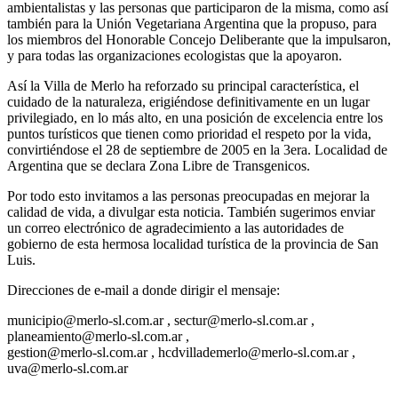
ambientalistas y las personas que participaron de la misma, como así
también para la Unión Vegetariana Argentina que la propuso, para
los miembros del Honorable Concejo Deliberante que la impulsaron,
y para todas las organizaciones ecologistas que la apoyaron.
Así la Villa de Merlo ha reforzado su principal característica, el
cuidado de la naturaleza, erigiéndose definitivamente en un lugar
privilegiado, en lo más alto, en una posición de excelencia entre los
puntos turísticos que tienen como prioridad el respeto por la vida,
convirtiéndose el 28 de septiembre de 2005 en la 3era. Localidad de
Argentina que se declara Zona Libre de Transgenicos.
Por todo esto invitamos a las personas preocupadas en mejorar la
calidad de vida, a divulgar esta noticia. También sugerimos enviar
un correo electrónico de agradecimiento a las autoridades de
gobierno de esta hermosa localidad turística de la provincia de San
Luis.
Direcciones de e-mail a donde dirigir el mensaje:
municipio@merlo-sl.com.ar
,
sectur@merlo-sl.com.ar
,
planeamiento@merlo-sl.com.ar
,
gestion@merlo-sl.com.ar
,
hcdvillademerlo@merlo-sl.com.ar
,
uva@merlo-sl.com.ar