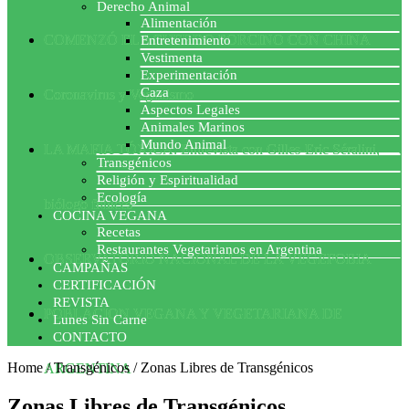
Derecho Animal
Alimentación
COMENZÓ EL ACUERDO PORCINO CON CHINA
Entretenimiento
Vestimenta
Experimentación
Caza
Coronavirus y Veganismo
Aspectos Legales
Animales Marinos
Mundo Animal
LA MAFIA TÓXICA: Entrevista con Gilles-Eric Séralini,
Transgénicos
Religión y Espiritualidad
Ecología
biólogo francés
COCINA VEGANA
Recetas
Restaurantes Vegetarianos en Argentina
OBSERVATORIO NACIONAL DE LA VEGEFOBIA
CAMPAÑAS
CERTIFICACIÓN
REVISTA
POBLACION VEGANA Y VEGETARIANA DE
Lunes Sin Carne
CONTACTO
Home
/
Transgénicos
/
Zonas Libres de Transgénicos
ARGENTINA
Zonas Libres de Transgénicos