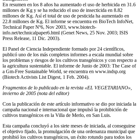
En resumen en los 8 años ha aumentado el uso de herbicida en 31.6
millones de Kg y se ha reducido el uso de insecticida en 8.82
millones de Kg. Así el total de uso de pesticida ha aumentado en
22.8 millones de Kg. El informe se encuentra en BioTech InfoNet,
Technical Paper Nº6, Nov 2003, www.biotech-
info.net/technicalpaper6.html (Genet News, 25 Nov. 2003; ISIS
Press Release, 11 Dic. 2003).
El Panel de Ciencia Independiente formado por 24 científicos,
publicó uno de los más completos informes a escala mundial sobre
los problemas y riesgos de los cultivos transgénicos y con respecto a
la agricultura sustentable. El informe de Junio de 2003: The Case of
a Gm-Free Sustainable World, se encuentra en www.indsp.org
(Biotech Activists List Digest, 1 Feb. 2004).
Fragmentos de lo publicado en la revista «EL VEGETARIANO»,
invierno de 2005 (nota del editor)
Con la publicación de este artículo informativo se dio por iniciada la
campaña nacional e internacional que impulsó la prohibición de
cultivos transgénicos en la Villa de Merlo, en San Luis.
Esta campaña concluyó a los siete meses de iniciada, al conseguirse
el objetivo fijado, la promulgación de una ordenanza municipal que
prohibió los cultivos transgénicos, un éxito rotundo para todos los