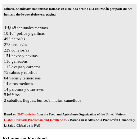
Número de animales nohumanos matados en el mundo debido a la utilización por parte del ser
humano desde que abriste esta página.
23,188
animales marinos
12,012
pollos y gallinas
583
patos/as
329
cerdos/as
271
conejos/as
178
pavos y pavitas
137
gansos/as
133
ovejas y carneros
89
cabras y cabritos
75
vacas y terneros/as
17
otros roedores
16
palomas y otras aves
6
búfalos
2
caballos, lleguas, burros/a, mulas, camélidos
Based on
2007 statistics
from the Food and Agriculture Organization of the United Nations'
Global Livestock Production and Health Atlas
. / Basado en el Atlas de la Producción Ganadera y
la Salud Global de la FAO
Estamos en Facebook