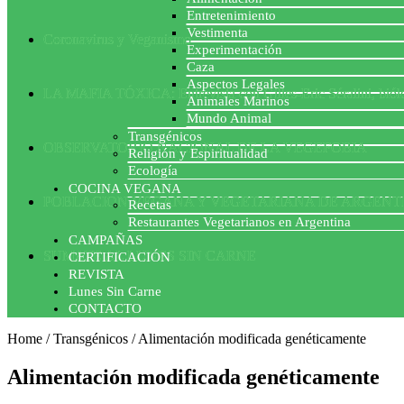
Entretenimiento
Vestimenta
Coronavirus y Veganismo
Experimentación
Caza
Aspectos Legales
LA MAFIA TÓXICA: Entrevista con Gilles-Eric Séralini, biól
Animales Marinos
Mundo Animal
Transgénicos
OBSERVATORIO NACIONAL DE LA VEGEFOBIA
Religión y Espiritualidad
Ecología
COCINA VEGANA
POBLACION VEGANA Y VEGETARIANA DE ARGENT
Recetas
Restaurantes Vegetarianos en Argentina
CAMPAÑAS
SUMATE AL LUNES SIN CARNE
CERTIFICACIÓN
REVISTA
Lunes Sin Carne
CONTACTO
Home
/
Transgénicos
/
Alimentación modificada genéticamente
Alimentación modificada genéticamente