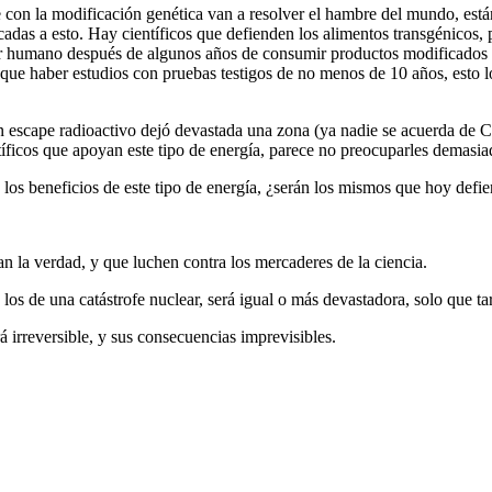
 con la modificación genética van a resolver el hambre del mundo, están
das a esto. Hay científicos que defienden los alimentos transgénicos, p
 ser humano después de algunos años de consumir productos modificados
 haber estudios con pruebas testigos de no menos de 10 años, esto lo 
 escape radioactivo dejó devastada una zona (ya nadie se acuerda de Ch
entíficos que apoyan este tipo de energía, parece no preocuparles demas
 los beneficios de este tipo de energía, ¿serán los mismos que hoy defi
n la verdad, y que luchen contra los mercaderes de la ciencia.
los de una catástrofe nuclear, será igual o más devastadora, solo que t
á irreversible, y sus consecuencias imprevisibles.