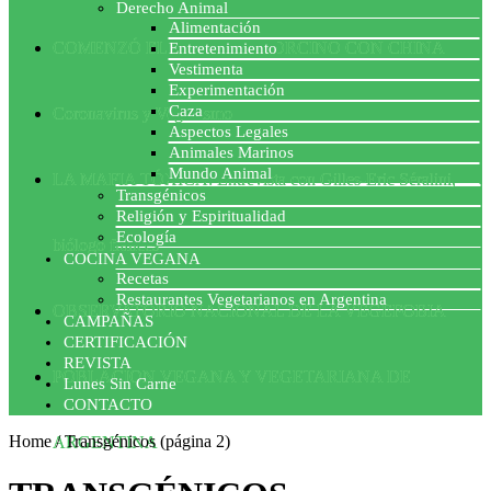
Derecho Animal
Alimentación
COMENZÓ EL ACUERDO PORCINO CON CHINA
Entretenimiento
Vestimenta
Experimentación
Caza
Coronavirus y Veganismo
Aspectos Legales
Animales Marinos
Mundo Animal
LA MAFIA TÓXICA: Entrevista con Gilles-Eric Séralini,
Transgénicos
Religión y Espiritualidad
Ecología
biólogo francés
COCINA VEGANA
Recetas
Restaurantes Vegetarianos en Argentina
OBSERVATORIO NACIONAL DE LA VEGEFOBIA
CAMPAÑAS
CERTIFICACIÓN
REVISTA
POBLACION VEGANA Y VEGETARIANA DE
Lunes Sin Carne
CONTACTO
Home
/
Transgénicos
(página 2)
ARGENTINA