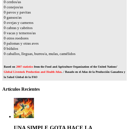
0
cerdos/as
0
conejos/as
0
pavos y pavitas
0
gansos/as
0
ovejas y carneros
0
cabras y cabritos
0
vacas y terneros/as
0
otros roedores
0
palomas y otras aves
0
búfalos
0
caballos, lleguas, burros/a, mulas, camélidos
Based on
2007 statistics
from the Food and Agriculture Organization of the United Nations'
Global Livestock Production and Health Atlas
. / Basado en el Atlas de la Producción Ganadera y
la Salud Global de la FAO
Artículos Recientes
UNA SIMPLE GOTA HACE LA