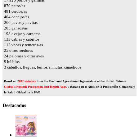
20,328
pollos y gallinas
986
patos/as
556
cerdos/as
459
conejos/as
301
pavos y pavitas
232
gansos/as
225
ovejas y carneros
150
cabras y cabritos
127
vacas y terneros/as
28
otros roedores
27
palomas y otras aves
10
búfalos
4
caballos, lleguas, burros/a, mulas, camélidos
Based on
2007 statistics
from the Food and Agriculture Organization of the United Nations'
Global Livestock Production and Health Atlas
. / Basado en el Atlas de la Producción Ganadera y
la Salud Global de la FAO
Destacados