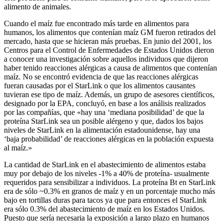
alimento de animales.
Cuando el maíz fue encontrado más tarde en alimentos para
humanos, los alimentos que contenían maíz GM fueron retirados del
mercado, hasta que se hicieran más pruebas. En junio del 2001, los
Centros para el Control de Enfermedades de Estados Unidos dieron
a conocer una investigación sobre aquellos individuos que dijeron
haber tenido reacciones alérgicas a causa de alimentos que contenían
maíz. No se encontró evidencia de que las reacciones alérgicas
fueran causadas por el StarLink o que los alimentos causantes
tuvieran ese tipo de maíz. Además, un grupo de asesores científicos,
designado por la EPA, concluyó, en base a los análisis realizados
por las compañías, que «hay una ‘mediana posibilidad’ de que la
proteína StarLink sea un posible alérgeno y que, dados los bajos
niveles de StarLink en la alimentación estadounidense, hay una
‘baja probabilidad’ de reacciones alérgicas en la población expuesta
al maíz.»
La cantidad de StarLink en el abastecimiento de alimentos estaba
muy por debajo de los niveles -1% a 40% de proteína- usualmente
requeridos para sensibilizar a individuos. La proteína Bt en StarLink
era de sólo ~0.3% en granos de maíz y en un porcentaje mucho más
bajo en tortillas duras para tacos ya que para entonces el StarLink
era sólo 0.3% del abastecimiento de maíz en los Estados Unidos.
Puesto que sería necesaria la exposición a largo plazo en humanos