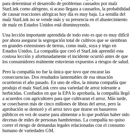
para determinar el desarrollo de problemas causados por maíz
StarLink como alérgeno, si acaso llegara a causarlos, la probabilidad
de causar reacciones alérgicas hoy día es muy baja. La semilla del
maíz StarLink no se vende más y su presencia en el abastecimiento
de maíz en Estados Unidos está disminuyendo.
Una lección importante aprendida de todo esto es que es muy difícil
por ahora asegurar la segregación total de cultivos que se siembran
en grandes extensiones de tierras, como maíz, soya y trigo en
Estados Unidos. La compañía que creó el StarLink aprendió esta
costosa lección y afortunadamente el incidente ocurrió antes de que
los consumidores realmente estuvieran expuestos a riesgos de salud.
Pero la compañía no fue la única que tuvo que encarar las
consecuencias. Dos resultados lamentables de esa situación
ocurrieron el año pasado. En uno de ellos, la misma compañía que
produjo el maíz StarLink creo una variedad de arroz tolerante a
herbicidas. Confiados en que la EPA lo aprobaría, la compañía llegó
a acuerdos con agricultores para que cultivaran el arroz. Más tarde,
se cosecharon más de cinco millones de libras del arroz, pero la
aprobación se demoró y el arroz tuvo que tirarse en basureros
públicos en vez de usarse para alimentar a lo que podrían haber sido
decenas de miles de personas hambrientas. La compañía no quiso
correr el riesgo de demandas legales relacionadas con el consumo
humano de variedades GM.