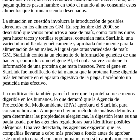
pagan quienes pasan hambre en todo el mundo al no consumir estos
alimentos que terminan siendo desechados.
La situación en cuestión involucra la introducción de posibles
alérgenos en los alimentos GM. En septiembre del 2000, se
descubrió que varios productos a base de maíz, como tortillas duras
para hacer tacos y tortillas regulares, contenían maíz StarLink, una
variedad modificada genéticamente y aprobada únicamente para la
alimentación de animales. Al igual que otras variedades de maíz
GM, StarLink contenía un elemento de información genética de una
bacteria, conocido como el gene Bt, el cual a su vez contiene la
información de una proteína que mata insectos. Pero el gene en
StarLink fue modificado de tal manera que la proteína fuese digerida
más lentamente en el aparato digestivo de la plaga, haciéndolo un
pesticida más efectivo.
La modificación también parecía hacer que la proteína fuese menos
digerible en los humanos, lo que demoró que la Agencia de
Protección del Medioambiente (EPA) aprobara el StarLink para
consumo humano. Aunque no hay un método de análisis definitivo
para determinar las propiedades alergénicas, la digestión lenta es una
pauta usada por las agencias reguladoras para identificar posibles
alérgenos. Una vez detectada, las agencias exigieron que las
compañías llevaran a cabo más pruebas a fondo antes de aprobar
este producto para el consumo humano, pero sí lo aprobaron como