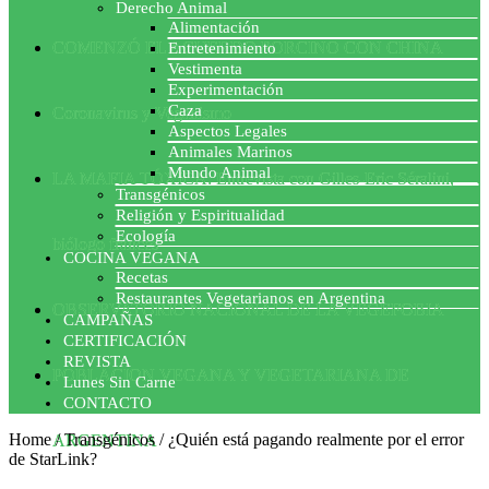
Derecho Animal
Alimentación
COMENZÓ EL ACUERDO PORCINO CON CHINA
Entretenimiento
Vestimenta
Experimentación
Caza
Coronavirus y Veganismo
Aspectos Legales
Animales Marinos
Mundo Animal
LA MAFIA TÓXICA: Entrevista con Gilles-Eric Séralini,
Transgénicos
Religión y Espiritualidad
Ecología
biólogo francés
COCINA VEGANA
Recetas
Restaurantes Vegetarianos en Argentina
OBSERVATORIO NACIONAL DE LA VEGEFOBIA
CAMPAÑAS
CERTIFICACIÓN
REVISTA
POBLACION VEGANA Y VEGETARIANA DE
Lunes Sin Carne
CONTACTO
Home
/
Transgénicos
/
¿Quién está pagando realmente por el error
ARGENTINA
de StarLink?