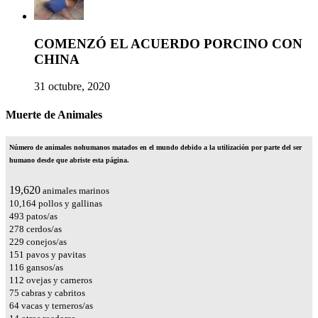
COMENZÓ EL ACUERDO PORCINO CON
CHINA
31 octubre, 2020
Muerte de Animales
Número de animales nohumanos matados en el mundo debido a la utilización por parte del ser
humano desde que abriste esta página.
22,831
animales marinos
11,827
pollos y gallinas
574
patos/as
324
cerdos/as
267
conejos/as
175
pavos y pavitas
135
gansos/as
131
ovejas y carneros
88
cabras y cabritos
74
vacas y terneros/as