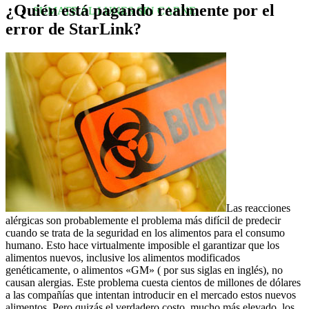
¿Quién está pagando realmente por el
SUMATE AL LUNES SIN CARNE
error de StarLink?
Las reacciones
alérgicas son probablemente el problema más difícil de predecir
cuando se trata de la seguridad en los alimentos para el consumo
humano. Esto hace virtualmente imposible el garantizar que los
alimentos nuevos, inclusive los alimentos modificados
genéticamente, o alimentos «GM» ( por sus siglas en inglés), no
causan alergias. Este problema cuesta cientos de millones de dólares
a las compañías que intentan introducir en el mercado estos nuevos
alimentos. Pero quizás el verdadero costo, mucho más elevado, los