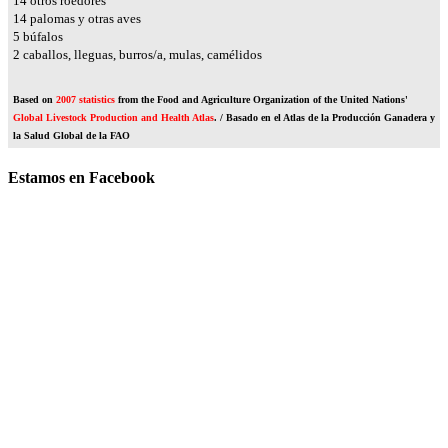
16
otros roedores
16
palomas y otras aves
6
búfalos
2
caballos, lleguas, burros/a, mulas, camélidos
Based on
2007 statistics
from the Food and Agriculture Organization of the United Nations'
Global Livestock Production and Health Atlas
. / Basado en el Atlas de la Producción Ganadera y
la Salud Global de la FAO
Estamos en Facebook