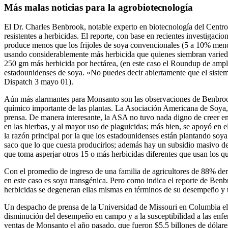
Más malas noticias para la agrobiotecnología
El Dr. Charles Benbrook, notable experto en biotecnología del Centro
resistentes a herbicidas. El reporte, con base en recientes investiga
produce menos que los frijoles de soya convencionales (5 a 10% menor
usando considerablemente más herbicida que quienes siembran varie
250 gm más herbicida por hectárea, (en este caso el Roundup de ampl
estadounidenses de soya. «No puedes decir abiertamente que el sistem
Dispatch 3 mayo 01).
Aún más alarmantes para Monsanto son las observaciones de Benbrook
químico importante de las plantas. La Asociación Americana de Soya
prensa. De manera interesante, la ASA no tuvo nada digno de creer en s
en las hierbas, y al mayor uso de plaguicidas; más bien, se apoyó en 
la razón principal por la que los estadounidenses están plantando so
saco que lo que cuesta producirlos; además hay un subsidio masivo d
que toma asperjar otros 15 o más herbicidas diferentes que usan los 
Con el promedio de ingreso de una familia de agricultores de 88% der
en este caso es soya transgénica. Pero como indica el reporte de Benbr
herbicidas se degeneran ellas mismas en términos de su desempeño y 
Un despacho de prensa de la Universidad de Missouri en Columbia el 2
disminución del desempeño en campo y a la susceptibilidad a las enfer
ventas de Monsanto el año pasado, que fueron $5.5 billones de dólare