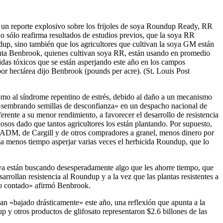
o un reporte explosivo sobre los frijoles de soya Roundup Ready, RR
o sólo reafirma resultados de estudios previos, que la soya RR
dup, sino también que los agricultores que cultivan la soya GM están
nta Benbrook, quienes cultivan soya RR, están usando en promedio
das tóxicos que se están asperjando este año en los campos
or hectárea dijo Benbrook (pounds per acre). (St. Louis Post
mo al síndrome repentino de estrés, debido al daño a un mecanismo
 «sembrando semillas de desconfianza» en un despacho nacional de
erente a su menor rendimiento, a favorecer el desarrollo de resistencia
osos dado que tantos agricultores los están plantando. Por supuesto,
de ADM, de Cargill y de otros compradores a granel, menos dinero por
a menos tiempo asperjar varias veces el herbicida Roundup, que lo
oya están buscando desesperadamente algo que les ahorre tiempo, que
rrollan resistencia al Roundup y a la vez que las plantas resistentes a
po contado» afirmó Benbrook.
an «bajado drásticamente» este año, una reflexión que apunta a la
 y otros productos de glifosato representaron $2.6 billones de las