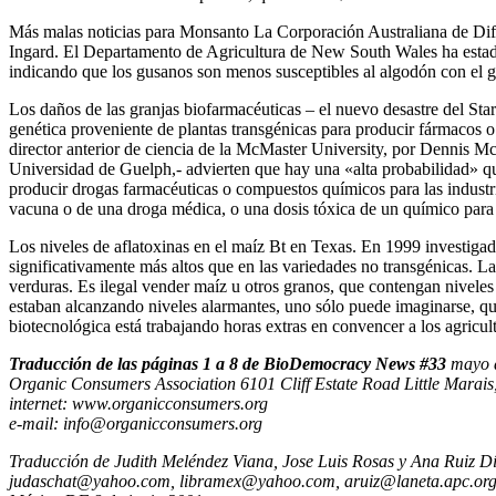
Más malas noticias para Monsanto La Corporación Australiana de Difus
Ingard. El Departamento de Agricultura de New South Wales ha estado
indicando que los gusanos son menos susceptibles al algodón con el 
Los daños de las granjas biofarmacéuticas – el nuevo desastre del Sta
genética proveniente de plantas transgénicas para producir fármacos o 
director anterior de ciencia de la McMaster University, por Dennis M
Universidad de Guelph,- advierten que hay una «alta probabilidad» qu
producir drogas farmacéuticas o compuestos químicos para las industr
vacuna o de una droga médica, o una dosis tóxica de un químico para l
Los niveles de aflatoxinas en el maíz Bt en Texas. En 1999 investigad
significativamente más altos que en las variedades no transgénicas. L
verduras. Es ilegal vender maíz u otros granos, que contengan niveles
estaban alcanzando niveles alarmantes, uno sólo puede imaginarse, qué
biotecnológica está trabajando horas extras en convencer a los agricul
Traducción de las páginas 1 a 8 de BioDemocracy News #33
mayo 
Organic Consumers Association 6101 Cliff Estate Road Little Marai
internet: www.organicconsumers.org
e-mail: info@organicconsumers.org
Traducción de Judith Meléndez Viana, Jose Luis Rosas y Ana Ruiz D
judaschat@yahoo.com, libramex@yahoo.com, aruiz@laneta.apc.or