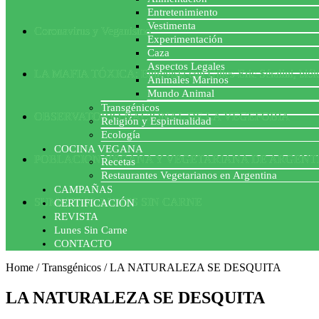
Entretenimiento
Vestimenta
Coronavirus y Veganismo
Experimentación
Caza
Aspectos Legales
LA MAFIA TÓXICA: Entrevista con Gilles-Eric Séralini, biól
Animales Marinos
Mundo Animal
Transgénicos
OBSERVATORIO NACIONAL DE LA VEGEFOBIA
Religión y Espiritualidad
Ecología
COCINA VEGANA
POBLACION VEGANA Y VEGETARIANA DE ARGENT
Recetas
Restaurantes Vegetarianos en Argentina
CAMPAÑAS
SUMATE AL LUNES SIN CARNE
CERTIFICACIÓN
REVISTA
Lunes Sin Carne
CONTACTO
Home
/
Transgénicos
/
LA NATURALEZA SE DESQUITA
LA NATURALEZA SE DESQUITA