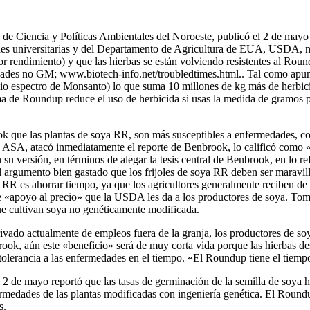
 de Ciencia y Políticas Ambientales del Noroeste, publicó el 2 de may
ciones universitarias y del Departamento de Agricultura de EUA, USDA, n
 rendimiento) y que las hierbas se están volviendo resistentes al Roun
dades no GM; www.biotech-info.net/troubledtimes.html.. Tal como apu
io espectro de Monsanto) lo que suma 10 millones de kg más de herbici
a de Roundup reduce el uso de herbicida si usas la medida de gramos p
 que las plantas de soya RR, son más susceptibles a enfermedades, co
, ASA, atacó inmediatamente el reporte de Benbrook, lo calificó como
u versión, en términos de alegar la tesis central de Benbrook, en lo ref
el argumento bien gastado que los frijoles de soya RR deben ser maravill
ya RR es ahorrar tiempo, ya que los agricultores generalmente reciben 
e «apoyo al precio» que la USDA les da a los productores de soya. Tom
que cultivan soya no genéticamente modificada.
ivado actualmente de empleos fuera de la granja, los productores de s
ook, aún este «beneficio» será de muy corta vida porque las hierbas desa
tolerancia a las enfermedades en el tiempo. «El Roundup tiene el tiem
 de mayo reportó que las tasas de germinación de la semilla de soya h
medades de las plantas modificadas con ingeniería genética. El Roundup
s.