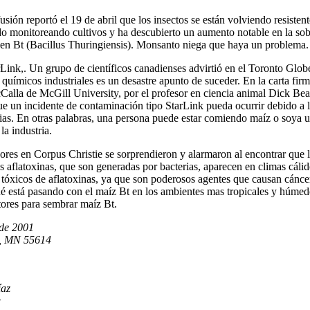
ión reportó el 19 de abril que los insectos se están volviendo resiste
 monitoreando cultivos y ha descubierto un aumento notable en la sobr
gen Bt (Bacillus Thuringiensis). Monsanto niega que haya un problema.
rLink,. Un grupo de científicos canadienses advirtió en el Toronto Glob
químicos industriales es un desastre apunto de suceder. En la carta firm
cCalla de McGill University, por el profesor en ciencia animal Dick Bea
e un incidente de contaminación tipo StarLink pueda ocurrir debido a l
ias. En otras palabras, una persona puede estar comiendo maíz o soya 
a industria.
ores en Corpus Christie se sorprendieron y alarmaron al encontrar que 
as aflatoxinas, que son generadas por bacterias, aparecen en climas cá
 tóxicos de aflatoxinas, ya que son poderosos agentes que causan cáncer
 está pasando con el maíz Bt en los ambientes mas tropicales y húmedos
tores para sembrar maíz Bt.
de 2001
s, MN 55614
íaz
g