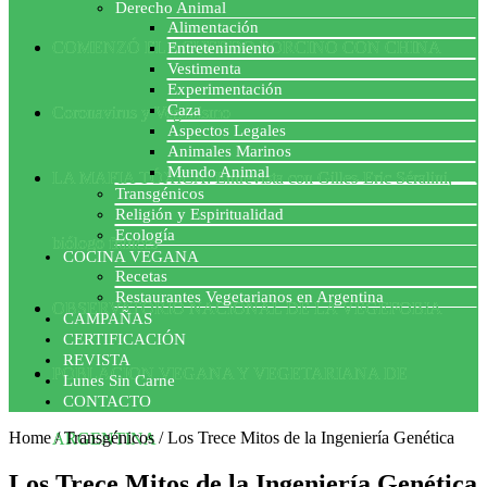
Derecho Animal
Alimentación
COMENZÓ EL ACUERDO PORCINO CON CHINA
Entretenimiento
Vestimenta
Experimentación
Caza
Coronavirus y Veganismo
Aspectos Legales
Animales Marinos
Mundo Animal
LA MAFIA TÓXICA: Entrevista con Gilles-Eric Séralini,
Transgénicos
Religión y Espiritualidad
Ecología
biólogo francés
COCINA VEGANA
Recetas
Restaurantes Vegetarianos en Argentina
OBSERVATORIO NACIONAL DE LA VEGEFOBIA
CAMPAÑAS
CERTIFICACIÓN
REVISTA
POBLACION VEGANA Y VEGETARIANA DE
Lunes Sin Carne
CONTACTO
Home
/
Transgénicos
/
Los Trece Mitos de la Ingeniería Genética
ARGENTINA
Los Trece Mitos de la Ingeniería Genética