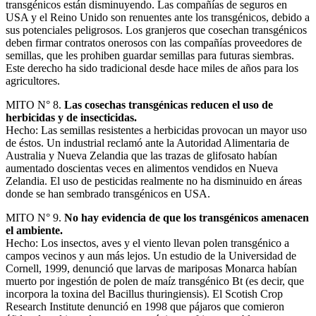
transgénicos están disminuyendo. Las compañías de seguros en
USA y el Reino Unido son renuentes ante los transgénicos, debido a
sus potenciales peligrosos. Los granjeros que cosechan transgénicos
deben firmar contratos onerosos con las compañías proveedores de
semillas, que les prohiben guardar semillas para futuras siembras.
Este derecho ha sido tradicional desde hace miles de años para los
agricultores.
MITO N° 8.
Las cosechas transgénicas reducen el uso de
herbicidas y de insecticidas.
Hecho: Las semillas resistentes a herbicidas provocan un mayor uso
de éstos. Un industrial reclamó ante la Autoridad Alimentaria de
Australia y Nueva Zelandia que las trazas de glifosato habían
aumentado doscientas veces en alimentos vendidos en Nueva
Zelandia. El uso de pesticidas realmente no ha disminuido en áreas
donde se han sembrado transgénicos en USA.
MITO N° 9.
No hay evidencia de que los transgénicos amenacen
el ambiente.
Hecho: Los insectos, aves y el viento llevan polen transgénico a
campos vecinos y aun más lejos. Un estudio de la Universidad de
Cornell, 1999, denunció que larvas de mariposas Monarca habían
muerto por ingestión de polen de maíz transgénico Bt (es decir, que
incorpora la toxina del Bacillus thuringiensis). El Scotish Crop
Research Institute denunció en 1998 que pájaros que comieron