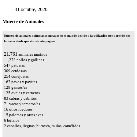
31 octubre, 2020
Muerte de Animales
Número de animales nohumanos matados en el mundo debido a la utilización por parte del ser
humano desde que abriste esta página.
24,971
animales marinos
12,936
pollos y gallinas
628
patos/as
354
cerdos/as
292
conejos/as
192
pavos y pavitas
148
gansos/as
143
ovejas y carneros
96
cabras y cabritos
81
vacas y terneros/as
18
otros roedores
17
palomas y otras aves
6
búfalos
2
caballos, lleguas, burros/a, mulas, camélidos