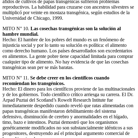
áfidos de cultivos de papas transgénicas sufrieron problemas
reproductivos. La habilidad para cruzarse con ancestros silvestres se
multiplicó por veinte en mostaza transgénica, según estudios de la
Universidad de Chicago, 1999.
MITO N° 10.
Las cosechas transgénicas son la solución al
hambre mundial.
Hecho: El hambre de los pobres del mundo es un fenómeno de
injusticia social y por lo tanto su solución es política: el alimento
como derecho humano. Los países desarrollados son excedentarios
en alimentos. La gente pobre tiene capacidad limitada para comprar
cualquier tipo de alimento. No hay evidencia de que las cosechas
transgénicas sean per se más baratas.
MITO N° 11.
Se debe creer en los científicos cuando
recomiendan los transgénicos.
Hecho: El dinero para los científicos proviene de las multinacionales
y de los gobiernos. Todo científico crítico arriesga su carrera. El Dr.
Arpad Puztai del Scotland’s Rowelt Research Intitute fue
inmediatamente despedido cuando reveló que ratas alimentadas con
papas transgénicas manifestaron debilitamiento del sistema
defensivo, disminución de cerebro y anormalidades en el hígado,
timo, bazo e intestinos. Puztai demostró que los organismos
genéticamente modificados no son substancialmente idénticos a sus
progenitores, destruyendo así el principal argumento comercial de