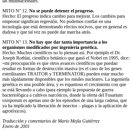
las multinacionales.
MITO N° 12.
No se puede detener el progreso.
Hecho: El progreso indica cambio para mejorar. Los cambios para
empeorar significan regresión. No podemos confiar en una
tecnología que está demostrando efectos nocivos, que en general es
dudosa y que tal vez no puede dar marcha atrás.
MITO N° 13.
No hay que dar tanta importancia a los
organismos modificados por ingeniería genética.
Hecho: Muchos científicos no lo piensan así. Por ejemplo el Dr.
Joseph Rothlat, científico británico que ganó el Nobel en 1995, dice:
«mi preocupación es que otros avances científicos que puedan
resultar en formas de destrucción masiva (es el caso de los genes
esterilizantes TRAITOR y TERMINATOR) pueden estar mucho
más rápidamente disponibles que los misiles nucleares. La ingeniería
genética es una posible área, y es espantoso el crecimiento con que
se está llevando a cabo (para ejemplo la propuesta de guerra
bacteriológica a cultivos narcóticos, donde la oferta del Fusarium
oxisporum es apenas uno de los episodios de una larga cadena, que
ya ha implicado la liberación de insectos – plagas y la aplicación de
agrotóxicos).
Traducción y comentarios de Mario Mejía Gutiérrez
Enero de 2001