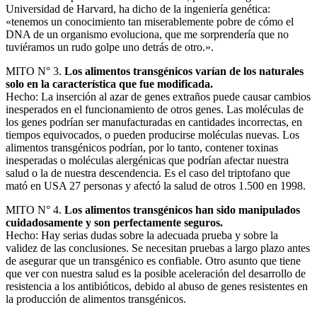
Universidad de Harvard, ha dicho de la ingeniería genética:
«tenemos un conocimiento tan miserablemente pobre de cómo el
DNA de un organismo evoluciona, que me sorprendería que no
tuviéramos un rudo golpe uno detrás de otro.».
MITO N° 3.
Los alimentos transgénicos varían de los naturales
solo en la característica que fue modificada.
Hecho: La inserción al azar de genes extraños puede causar cambios
inesperados en el funcionamiento de otros genes. Las moléculas de
los genes podrían ser manufacturadas en cantidades incorrectas, en
tiempos equivocados, o pueden producirse moléculas nuevas. Los
alimentos transgénicos podrían, por lo tanto, contener toxinas
inesperadas o moléculas alergénicas que podrían afectar nuestra
salud o la de nuestra descendencia. Es el caso del triptofano que
mató en USA 27 personas y afectó la salud de otros 1.500 en 1998.
MITO N° 4.
Los alimentos transgénicos han sido manipulados
cuidadosamente y son perfectamente seguros.
Hecho: Hay serias dudas sobre la adecuada prueba y sobre la
validez de las conclusiones. Se necesitan pruebas a largo plazo antes
de asegurar que un transgénico es confiable. Otro asunto que tiene
que ver con nuestra salud es la posible aceleración del desarrollo de
resistencia a los antibióticos, debido al abuso de genes resistentes en
la producción de alimentos transgénicos.