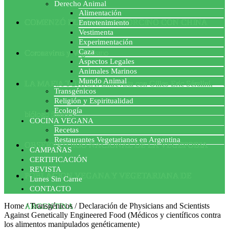
Derecho Animal
Alimentación
COMENZÓ EL ACUERDO PORCINO CON CHINA
Entretenimiento
Vestimenta
Experimentación
Caza
Coronavirus y Veganismo
Aspectos Legales
Animales Marinos
Mundo Animal
LA MAFIA TÓXICA: Entrevista con Gilles-Eric Séralini,
Transgénicos
Religión y Espiritualidad
Ecología
biólogo francés
COCINA VEGANA
Recetas
Restaurantes Vegetarianos en Argentina
OBSERVATORIO NACIONAL DE LA VEGEFOBIA
CAMPAÑAS
CERTIFICACIÓN
REVISTA
POBLACION VEGANA Y VEGETARIANA DE
Lunes Sin Carne
CONTACTO
Home
/
Transgénicos
/
Declaración de Physicians and Scientists
ARGENTINA
Against Genetically Engineered Food (Médicos y científicos contra
los alimentos manipulados genéticamente)