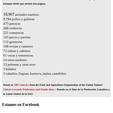
humano desde que abriste esta página.
22,118
animales marinos
11,458
pollos y gallinas
556
patos/as
314
cerdos/as
259
conejos/as
170
pavos y pavitas
131
gansos/as
127
ovejas y carneros
85
cabras y cabritos
72
vacas y terneros/as
16
otros roedores
15
palomas y otras aves
6
búfalos
2
caballos, lleguas, burros/a, mulas, camélidos
Based on
2007 statistics
from the Food and Agriculture Organization of the United Nations'
Global Livestock Production and Health Atlas
. / Basado en el Atlas de la Producción Ganadera y
la Salud Global de la FAO
Estamos en Facebook