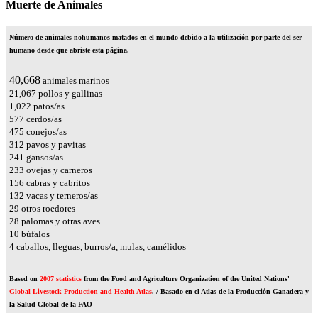
Muerte de Animales
Número de animales nohumanos matados en el mundo debido a la utilización por parte del ser
humano desde que abriste esta página.
44,949
animales marinos
23,285
pollos y gallinas
1,130
patos/as
637
cerdos/as
525
conejos/as
345
pavos y pavitas
266
gansos/as
257
ovejas y carneros
172
cabras y cabritos
146
vacas y terneros/as
32
otros roedores
31
palomas y otras aves
11
búfalos
4
caballos, lleguas, burros/a, mulas, camélidos
Based on
2007 statistics
from the Food and Agriculture Organization of the United Nations'
Global Livestock Production and Health Atlas
. / Basado en el Atlas de la Producción Ganadera y
la Salud Global de la FAO