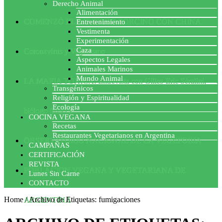
Derecho Animal
Alimentación
COMENZÓ EL ACUERDO PORCINO CON CHINA
Entretenimiento
Vestimenta
Experimentación
Caza
Coronavirus y Veganismo
Aspectos Legales
Animales Marinos
Mundo Animal
LA MAFIA TÓXICA: Entrevista con Gilles-Eric Séralini,
Transgénicos
Religión y Espiritualidad
Ecología
biólogo francés
COCINA VEGANA
Recetas
Restaurantes Vegetarianos en Argentina
OBSERVATORIO NACIONAL DE LA VEGEFOBIA
CAMPAÑAS
CERTIFICACIÓN
REVISTA
POBLACION VEGANA Y VEGETARIANA DE
Lunes Sin Carne
CONTACTO
Home
/
Archivo de Etiquetas: fumigaciones
ARGENTINA