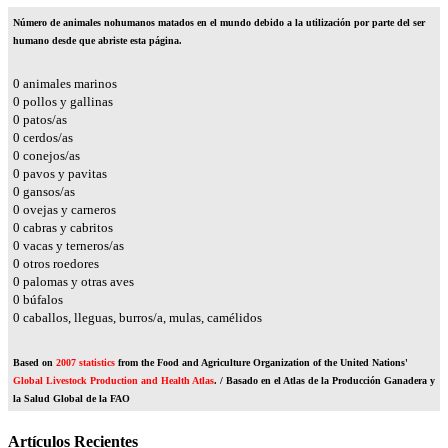
Número de animales nohumanos matados en el mundo debido a la utilización por parte del ser
humano desde que abriste esta página.
0
animales marinos
0
pollos y gallinas
0
patos/as
0
cerdos/as
0
conejos/as
0
pavos y pavitas
0
gansos/as
0
ovejas y carneros
0
cabras y cabritos
0
vacas y terneros/as
0
otros roedores
0
palomas y otras aves
0
búfalos
0
caballos, lleguas, burros/a, mulas, camélidos
Based on
2007 statistics
from the Food and Agriculture Organization of the United Nations'
Global Livestock Production and Health Atlas
. / Basado en el Atlas de la Producción Ganadera y
la Salud Global de la FAO
Artículos Recientes