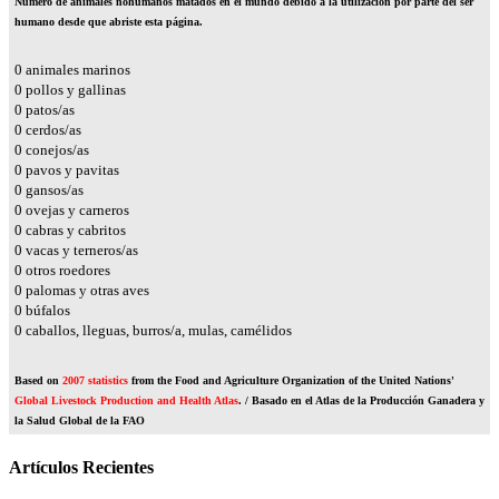
Número de animales nohumanos matados en el mundo debido a la utilización por parte del ser
humano desde que abriste esta página.
0
animales marinos
0
pollos y gallinas
0
patos/as
0
cerdos/as
0
conejos/as
0
pavos y pavitas
0
gansos/as
0
ovejas y carneros
0
cabras y cabritos
0
vacas y terneros/as
0
otros roedores
0
palomas y otras aves
0
búfalos
0
caballos, lleguas, burros/a, mulas, camélidos
Based on
2007 statistics
from the Food and Agriculture Organization of the United Nations'
Global Livestock Production and Health Atlas
. / Basado en el Atlas de la Producción Ganadera y
la Salud Global de la FAO
Artículos Recientes