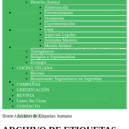
Derecho Animal
Alimentación
COMENZÓ EL ACUERDO PORCINO CON CHINA
Entretenimiento
Vestimenta
Experimentación
Caza
Coronavirus y Veganismo
Aspectos Legales
Animales Marinos
Mundo Animal
LA MAFIA TÓXICA: Entrevista con Gilles-Eric Séralini,
Transgénicos
Religión y Espiritualidad
Ecología
biólogo francés
COCINA VEGANA
Recetas
Restaurantes Vegetarianos en Argentina
OBSERVATORIO NACIONAL DE LA VEGEFOBIA
CAMPAÑAS
CERTIFICACIÓN
REVISTA
POBLACION VEGANA Y VEGETARIANA DE
Lunes Sin Carne
CONTACTO
Home
/
Archivo de Etiquetas: humano
ARGENTINA