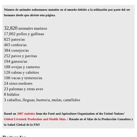
Número de animales nohumanos matados en el mundo debido a la utilización por parte del ser
humano desde que abriste esta página.
36,387
animales marinos
18,850
pollos y gallinas
915
patos/as
516
cerdos/as
425
conejos/as
279
pavos y pavitas
215
gansos/as
208
ovejas y carneros
139
cabras y cabritos
118
vacas y terneros/as
26
otros roedores
25
palomas y otras aves
9
búfalos
4
caballos, lleguas, burros/a, mulas, camélidos
Based on
2007 statistics
from the Food and Agriculture Organization of the United Nations'
Global Livestock Production and Health Atlas
. / Basado en el Atlas de la Producción Ganadera y
la Salud Global de la FAO