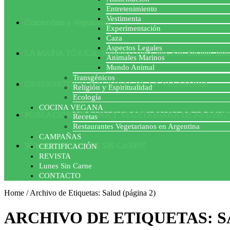
Entretenimiento
Vestimenta
Coronavirus y Veganismo
Experimentación
Caza
Aspectos Legales
LA MAFIA TÓXICA: Entrevista con Gilles-Eric Séralini, biól
Animales Marinos
Mundo Animal
Transgénicos
OBSERVATORIO NACIONAL DE LA VEGEFOBIA
Religión y Espiritualidad
Ecología
COCINA VEGANA
POBLACION VEGANA Y VEGETARIANA DE ARGENT
Recetas
Restaurantes Vegetarianos en Argentina
CAMPAÑAS
SUMATE AL LUNES SIN CARNE
CERTIFICACIÓN
REVISTA
Lunes Sin Carne
CONTACTO
Home
/
Archivo de Etiquetas: Salud
(página 2)
ARCHIVO DE ETIQUETAS:
S