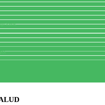
ogo francés
INA
ALUD