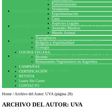
Entretenimiento
Vestimenta
Coronavirus y Veganismo
Experimentación
Caza
Aspectos Legales
LA MAFIA TÓXICA: Entrevista con Gilles-Eric Séralini, biól
Animales Marinos
Mundo Animal
Transgénicos
OBSERVATORIO NACIONAL DE LA VEGEFOBIA
Religión y Espiritualidad
Ecología
COCINA VEGANA
POBLACION VEGANA Y VEGETARIANA DE ARGENT
Recetas
Restaurantes Vegetarianos en Argentina
CAMPAÑAS
SUMATE AL LUNES SIN CARNE
CERTIFICACIÓN
REVISTA
Lunes Sin Carne
CONTACTO
Home
/
Archivo del Autor: UVA
(página 28)
ARCHIVO DEL AUTOR: UVA