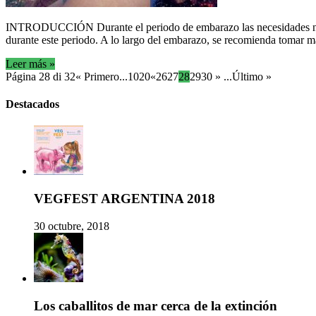
INTRODUCCIÓN Durante el periodo de embarazo las necesidades nutrici
durante este periodo. A lo largo del embarazo, se recomienda tomar m
Leer más »
Página 28 di 32
« Primero
...
10
20
«
26
27
28
29
30
»
...
Último »
Destacados
VEGFEST ARGENTINA 2018
30 octubre, 2018
Los caballitos de mar cerca de la extinción