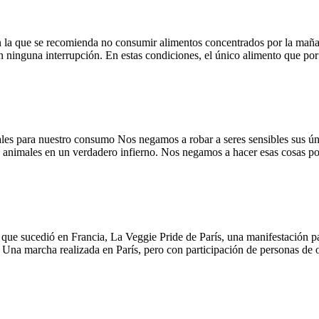
n la que se recomienda no consumir alimentos concentrados por la mañan
inguna interrupción. En estas condiciones, el único alimento que por su 
les para nuestro consumo Nos negamos a robar a seres sensibles sus úni
os animales en un verdadero infierno. Nos negamos a hacer esas cosas por
 sucedió en Francia, La Veggie Pride de París, una manifestación para
na marcha realizada en París, pero con participación de personas de otr