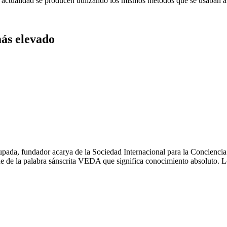
actualidad se producen utilizando los mismos métodos que se usaban ant
más elevado
da, fundador acarya de la Sociedad Internacional para la Conciencia d
e de la palabra sánscrita VEDA que significa conocimiento absoluto. Los 