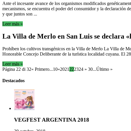
Ante el incesante avance de los organismos modificados genéticamente
mecanismos, se encuentra el poder del consumidor y la declarac
y que juntos son ...
Leer más »
La Villa de Merlo en San Luis se declara «l
Prohíben los cultivos transgénicos en la Villa de Merlo La Villa d
Honorable Concejo Deliberante de la turística localidad cuyana. El 28 
Leer más »
Página 22 di 32
« Primero
...
10
«
20
21
22
23
24
»
30
...
Último »
Destacados
VEGFEST ARGENTINA 2018