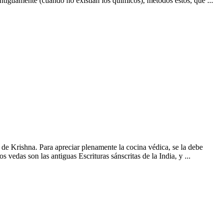
iguamente (cuando no existían los químicos), metodos estos, que ...
e Krishna. Para apreciar plenamente la cocina védica, se la debe
vedas son las antiguas Escrituras sánscritas de la India, y ...