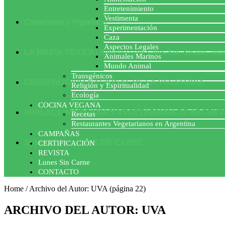
Entretenimiento
Vestimenta
Coronavirus y Veganismo
Experimentación
Caza
Aspectos Legales
LA MAFIA TÓXICA: Entrevista con Gilles-Eric Séralini, biól
Animales Marinos
Mundo Animal
Transgénicos
OBSERVATORIO NACIONAL DE LA VEGEFOBIA
Religión y Espiritualidad
Ecología
COCINA VEGANA
POBLACION VEGANA Y VEGETARIANA DE ARGENT
Recetas
Restaurantes Vegetarianos en Argentina
CAMPAÑAS
SUMATE AL LUNES SIN CARNE
CERTIFICACIÓN
REVISTA
Lunes Sin Carne
CONTACTO
Home
/
Archivo del Autor: UVA
(página 22)
ARCHIVO DEL AUTOR: UVA