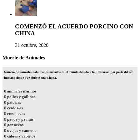
COMENZÓ EL ACUERDO PORCINO CON
CHINA
31 octubre, 2020
Muerte de Animales
Número de animales nohumanos matados en el mundo debido a la utilización por parte del ser
humano desde que abriste esta página.
0
animales marinos
0
pollos y gallinas
0
patos/as
0
cerdos/as
0
conejos/as
0
pavos y pavitas
0
gansos/as
0
ovejas y carneros
0
cabras y cabritos