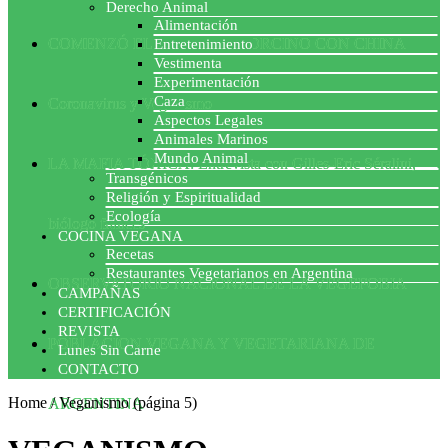
Derecho Animal
Alimentación
COMENZÓ EL ACUERDO PORCINO CON CHINA
Entretenimiento
Vestimenta
Experimentación
Caza
Coronavirus y Veganismo
Aspectos Legales
Animales Marinos
Mundo Animal
LA MAFIA TÓXICA: Entrevista con Gilles-Eric Séralini,
Transgénicos
Religión y Espiritualidad
Ecología
biólogo francés
COCINA VEGANA
Recetas
Restaurantes Vegetarianos en Argentina
OBSERVATORIO NACIONAL DE LA VEGEFOBIA
CAMPAÑAS
CERTIFICACIÓN
REVISTA
POBLACION VEGANA Y VEGETARIANA DE
Lunes Sin Carne
CONTACTO
Home
/
Veganismo
(página 5)
ARGENTINA