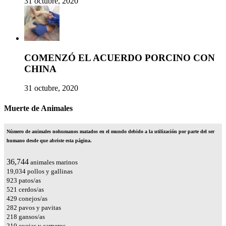
31 octubre, 2020
COMENZÓ EL ACUERDO PORCINO CON
CHINA
31 octubre, 2020
Muerte de Animales
Número de animales nohumanos matados en el mundo debido a la utilización por parte del ser
humano desde que abriste esta página.
43,165
animales marinos
22,361
pollos y gallinas
1,085
patos/as
612
cerdos/as
505
conejos/as
331
pavos y pavitas
256
gansos/as
247
ovejas y carneros