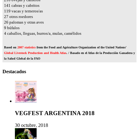
165
cabras y cabritos
140
vacas y terneros/as
31
otros roedores
30
palomas y otras aves
11
búfalos
4
caballos, lleguas, burros/a, mulas, camélidos
Based on
2007 statistics
from the Food and Agriculture Organization of the United Nations'
Global Livestock Production and Health Atlas
. / Basado en el Atlas de la Producción Ganadera y
la Salud Global de la FAO
Destacados
VEGFEST ARGENTINA 2018
30 octubre, 2018