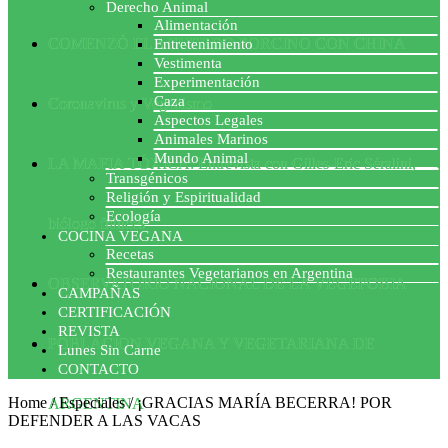
Derecho Animal
Alimentación
COMENZÓ EL ACUERDO PORCINO CON CHINA
Entretenimiento
Vestimenta
Experimentación
Caza
Coronavirus y Veganismo
Aspectos Legales
Animales Marinos
Mundo Animal
LA MAFIA TÓXICA: Entrevista con Gilles-Eric Séralini,
Transgénicos
Religión y Espiritualidad
Ecología
biólogo francés
COCINA VEGANA
Recetas
Restaurantes Vegetarianos en Argentina
OBSERVATORIO NACIONAL DE LA VEGEFOBIA
CAMPAÑAS
CERTIFICACIÓN
REVISTA
POBLACION VEGANA Y VEGETARIANA DE
Lunes Sin Carne
CONTACTO
Home
/
Especiales
/
¡GRACIAS MARÍA BECERRA! POR
ARGENTINA
DEFENDER A LAS VACAS