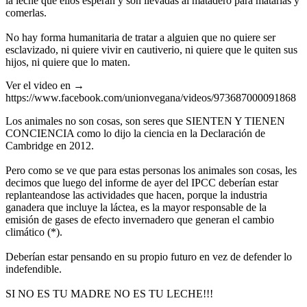
la leche que ellos esperan y son llevadas al matadero para matarlas y
comerlas.
No hay forma humanitaria de tratar a alguien que no quiere ser
esclavizado, ni quiere vivir en cautiverio, ni quiere que le quiten sus
hijos, ni quiere que lo maten.
Ver el video en →
https://www.facebook.com/unionvegana/videos/973687000091868
Los animales no son cosas, son seres que SIENTEN Y TIENEN
CONCIENCIA como lo dijo la ciencia en la Declaración de
Cambridge en 2012.
Pero como se ve que para estas personas los animales son cosas, les
decimos que luego del informe de ayer del IPCC deberían estar
replanteandose las actividades que hacen, porque la industria
ganadera que incluye la láctea, es la mayor responsable de la
emisión de gases de efecto invernadero que generan el cambio
climático (*).
Deberían estar pensando en su propio futuro en vez de defender lo
indefendible.
SI NO ES TU MADRE NO ES TU LECHE!!!