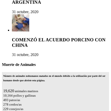
ARGENTINA
31 octubre, 2020
COMENZÓ EL ACUERDO PORCINO CON
CHINA
31 octubre, 2020
Muerte de Animales
Número de animales nohumanos matados en el mundo debido a la utilización por parte del ser
humano desde que abriste esta página.
23,545
animales marinos
12,197
pollos y gallinas
592
patos/as
334
cerdos/as
275
conejos/as