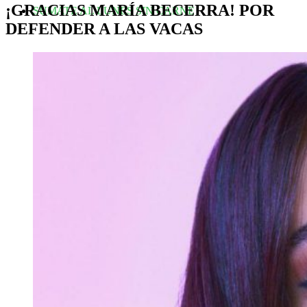
¡GRACIAS MARÍA BECERRA! POR
SUMATE AL LUNES SIN CARNE
DEFENDER A LAS VACAS