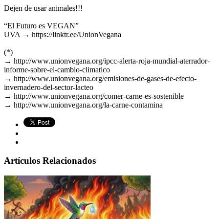
Dejen de usar animales!!!
“El Futuro es VEGAN”
UVA →
https://linktr.ee/UnionVegana
(*)
→
http://www.unionvegana.org/ipcc-alerta-roja-mundial-aterrador-
informe-sobre-el-cambio-climatico
→
http://www.unionvegana.org/emisiones-de-gases-de-efecto-
invernadero-del-sector-lacteo
→
http://www.unionvegana.org/comer-carne-es-sostenible
→
http://www.unionvegana.org/la-carne-contamina
Artículos Relacionados