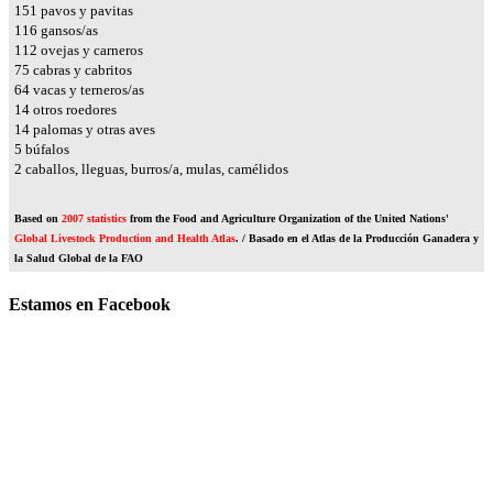
181
pavos y pavitas
139
gansos/as
135
ovejas y carneros
90
cabras y cabritos
76
vacas y terneros/as
17
otros roedores
16
palomas y otras aves
6
búfalos
2
caballos, lleguas, burros/a, mulas, camélidos
Based on
2007 statistics
from the Food and Agriculture Organization of the United Nations'
Global Livestock Production and Health Atlas
. / Basado en el Atlas de la Producción Ganadera y
la Salud Global de la FAO
Estamos en Facebook