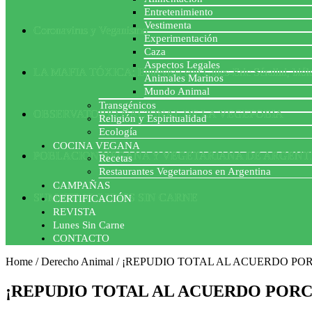
Entretenimiento
Vestimenta
Coronavirus y Veganismo
Experimentación
Caza
Aspectos Legales
LA MAFIA TÓXICA: Entrevista con Gilles-Eric Séralini, biól
Animales Marinos
Mundo Animal
Transgénicos
OBSERVATORIO NACIONAL DE LA VEGEFOBIA
Religión y Espiritualidad
Ecología
COCINA VEGANA
POBLACION VEGANA Y VEGETARIANA DE ARGENT
Recetas
Restaurantes Vegetarianos en Argentina
CAMPAÑAS
SUMATE AL LUNES SIN CARNE
CERTIFICACIÓN
REVISTA
Lunes Sin Carne
CONTACTO
Home
/
Derecho Animal
/
¡REPUDIO TOTAL AL ACUERDO PO
¡REPUDIO TOTAL AL ACUERDO PORC