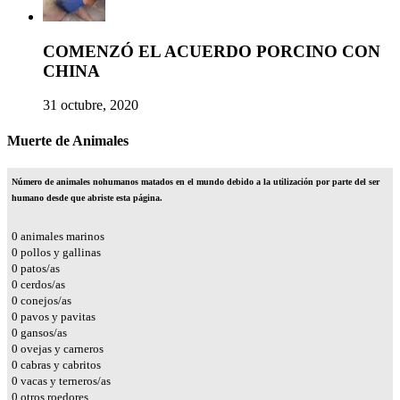
COMENZÓ EL ACUERDO PORCINO CON
CHINA
31 octubre, 2020
Muerte de Animales
Número de animales nohumanos matados en el mundo debido a la utilización por parte del ser
humano desde que abriste esta página.
0
animales marinos
0
pollos y gallinas
0
patos/as
0
cerdos/as
0
conejos/as
0
pavos y pavitas
0
gansos/as
0
ovejas y carneros
0
cabras y cabritos
0
vacas y terneros/as
0
otros roedores