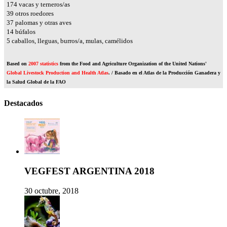
194
vacas y terneros/as
43
otros roedores
42
palomas y otras aves
15
búfalos
6
caballos, lleguas, burros/a, mulas, camélidos
Based on
2007 statistics
from the Food and Agriculture Organization of the United Nations'
Global Livestock Production and Health Atlas
. / Basado en el Atlas de la Producción Ganadera y
la Salud Global de la FAO
Destacados
VEGFEST ARGENTINA 2018
30 octubre, 2018