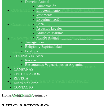
Derecho Animal
Alimentación
COMENZÓ EL ACUERDO PORCINO CON CHINA
Entretenimiento
Vestimenta
Experimentación
Caza
Coronavirus y Veganismo
Aspectos Legales
Animales Marinos
Mundo Animal
LA MAFIA TÓXICA: Entrevista con Gilles-Eric Séralini,
Transgénicos
Religión y Espiritualidad
Ecología
biólogo francés
COCINA VEGANA
Recetas
Restaurantes Vegetarianos en Argentina
OBSERVATORIO NACIONAL DE LA VEGEFOBIA
CAMPAÑAS
CERTIFICACIÓN
REVISTA
POBLACION VEGANA Y VEGETARIANA DE
Lunes Sin Carne
CONTACTO
Home
/
Veganismo
(página 3)
ARGENTINA