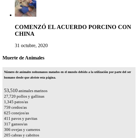
COMENZÓ EL ACUERDO PORCINO CON
CHINA
31 octubre, 2020
Muerte de Animales
Número de animales nohumanos matados en el mundo debido a la utilización por parte del ser
humano desde que abriste esta página.
59,932
animales marinos
31,047
pollos y gallinas
1,506
patos/as
850
cerdos/as
701
conejos/as
460
pavos y pavitas
355
gansos/as
343
ovejas y carneros
230
cabras y cabritos