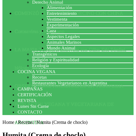
Derecho Animal
Alimentación
COMENZÓ EL ACUERDO PORCINO CON CHINA
Entretenimiento
Vestimenta
Experimentación
Caza
Coronavirus y Veganismo
Aspectos Legales
Animales Marinos
Mundo Animal
LA MAFIA TÓXICA: Entrevista con Gilles-Eric Séralini,
Transgénicos
Religión y Espiritualidad
Ecología
biólogo francés
COCINA VEGANA
Recetas
Restaurantes Vegetarianos en Argentina
OBSERVATORIO NACIONAL DE LA VEGEFOBIA
CAMPAÑAS
CERTIFICACIÓN
REVISTA
POBLACION VEGANA Y VEGETARIANA DE
Lunes Sin Carne
CONTACTO
Home
/
Recetas
/
Humita (Crema de choclo)
ARGENTINA
Humita (Crema de choclo)