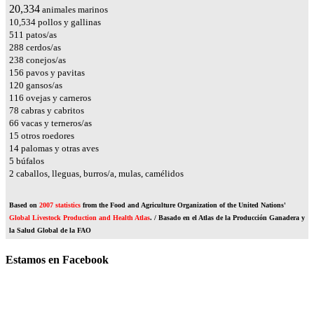
23,901
animales marinos
12,382
pollos y gallinas
601
patos/as
339
cerdos/as
279
conejos/as
184
pavos y pavitas
142
gansos/as
137
ovejas y carneros
92
cabras y cabritos
78
vacas y terneros/as
17
otros roedores
17
palomas y otras aves
6
búfalos
2
caballos, lleguas, burros/a, mulas, camélidos
Based on
2007 statistics
from the Food and Agriculture Organization of the United Nations'
Global Livestock Production and Health Atlas
. / Basado en el Atlas de la Producción Ganadera y
la Salud Global de la FAO
Estamos en Facebook