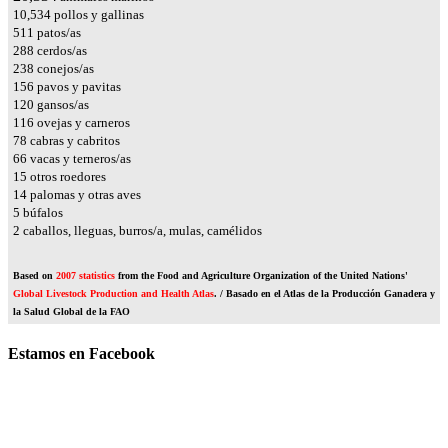
12,382
pollos y gallinas
601
patos/as
339
cerdos/as
279
conejos/as
184
pavos y pavitas
142
gansos/as
137
ovejas y carneros
92
cabras y cabritos
78
vacas y terneros/as
17
otros roedores
17
palomas y otras aves
6
búfalos
2
caballos, lleguas, burros/a, mulas, camélidos
Based on
2007 statistics
from the Food and Agriculture Organization of the United Nations'
Global Livestock Production and Health Atlas
. / Basado en el Atlas de la Producción Ganadera y
la Salud Global de la FAO
Estamos en Facebook