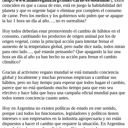
(
http://www.unionvegana.org/comer-carne-es-sostenible/
), todos
coinciden en que a causa de esto, está en juego la habitabilidad del
planeta y que es urgente bajar o eliminar por completo el consumo
de carne. Pero los medios y los gobiernos solo piden que se apague
la luz 1 hora un día al año…, no es surrealista?
Hoy todos deberían estar promoviendo el cambio de hábitos en el
consumo, cambiando los productos de origen animal por los de
origen vegetal, como la principal acción para intentar frenar el
aumento de la temperatura global, pero nadie dice nada, todos miran
para otro lado…, qué estarán pensando? Que apagando la luz una
hora un día al año ya han hecho su acción para frenar el cambio
climático?
Gracias al activismo vegano mundial se está tomando conciencia
global y localmente y muchas personas empiezan a cambiar sus
hábitos, pero no hay tiempo para esperar que todos hagan el cambio,
parece que no está quedando mucho tiempo para que esto sea
efectivo y hace falta que haya una campaña oficial mundial para que
todos tomen conciencia cuanto antes.
Hoy en Argentina no existen políticas de estado en este sentido,
porque casi todos los funcionarios, legisladores y políticos tienen
intereses o son empresarios en la industria agropecuaria y no están
dispuestos a hacer el cambio que requiere la situación. En Argentina