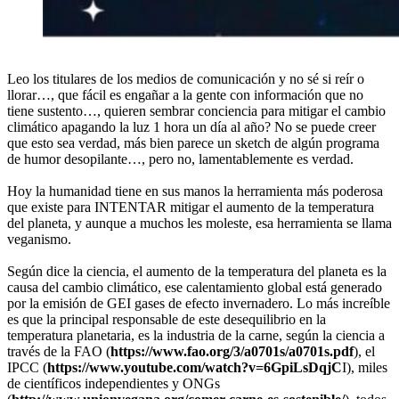
Leo los titulares de los medios de comunicación y no sé si reír o
llorar…, que fácil es engañar a la gente con información que no
tiene sustento…, quieren sembrar conciencia para mitigar el cambio
climático apagando la luz 1 hora un día al año? No se puede creer
que esto sea verdad, más bien parece un sketch de algún programa
de humor desopilante…, pero no, lamentablemente es verdad.
Hoy la humanidad tiene en sus manos la herramienta más poderosa
que existe para INTENTAR mitigar el aumento de la temperatura
del planeta, y aunque a muchos les moleste, esa herramienta se llama
veganismo.
Según dice la ciencia, el aumento de la temperatura del planeta es la
causa del cambio climático, ese calentamiento global está generado
por la emisión de GEI gases de efecto invernadero. Lo más increíble
es que la principal responsable de este desequilibrio en la
temperatura planetaria, es la industria de la carne, según la ciencia a
través de la FAO (
https://www.fao.org/3/a0701s/a0701s.pdf
), el
IPCC (
https://www.youtube.com/watch?v=6GpiLsDqjC
I
), miles
de científicos independientes y ONGs