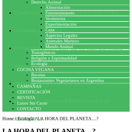
Derecho Animal
Alimentación
COMENZÓ EL ACUERDO PORCINO CON CHINA
Entretenimiento
Vestimenta
Experimentación
Caza
Coronavirus y Veganismo
Aspectos Legales
Animales Marinos
Mundo Animal
LA MAFIA TÓXICA: Entrevista con Gilles-Eric Séralini,
Transgénicos
Religión y Espiritualidad
Ecología
biólogo francés
COCINA VEGANA
Recetas
Restaurantes Vegetarianos en Argentina
OBSERVATORIO NACIONAL DE LA VEGEFOBIA
CAMPAÑAS
CERTIFICACIÓN
REVISTA
POBLACION VEGANA Y VEGETARIANA DE
Lunes Sin Carne
CONTACTO
Home
/
Ecología
/
LA HORA DEL PLANETA…?
ARGENTINA
LA HORA DEL PLANETA…?