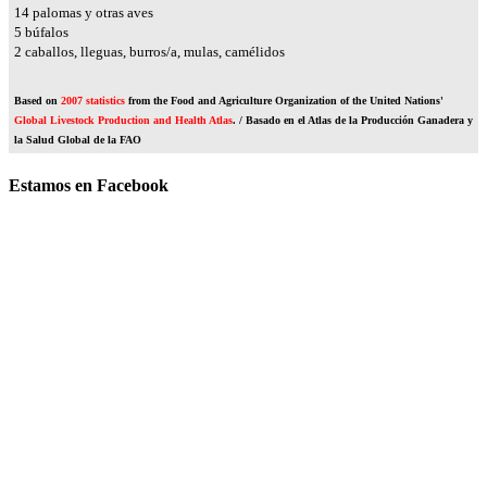
16
palomas y otras aves
6
búfalos
2
caballos, lleguas, burros/a, mulas, camélidos
Based on
2007 statistics
from the Food and Agriculture Organization of the United Nations'
Global Livestock Production and Health Atlas
. / Basado en el Atlas de la Producción Ganadera y
la Salud Global de la FAO
Estamos en Facebook