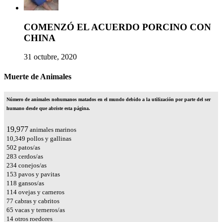
COMENZÓ EL ACUERDO PORCINO CON
CHINA
31 octubre, 2020
Muerte de Animales
Número de animales nohumanos matados en el mundo debido a la utilización por parte del ser
humano desde que abriste esta página.
23,545
animales marinos
12,197
pollos y gallinas
592
patos/as
334
cerdos/as
275
conejos/as
181
pavos y pavitas
139
gansos/as
135
ovejas y carneros
90
cabras y cabritos
76
vacas y terneros/as
17
otros roedores