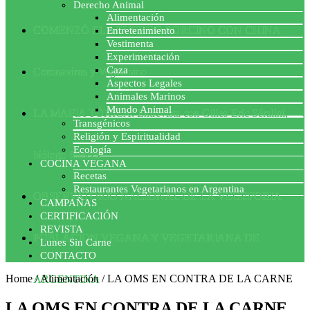
Derecho Animal
Alimentación
COMENZÓ EL ACUERDO PORCINO CON CHINA
Entretenimiento
Vestimenta
Experimentación
Caza
Coronavirus y Veganismo
Aspectos Legales
Animales Marinos
Mundo Animal
LA MAFIA TÓXICA: Entrevista con Gilles-Eric Séralini,
Transgénicos
Religión y Espiritualidad
Ecología
biólogo francés
COCINA VEGANA
Recetas
Restaurantes Vegetarianos en Argentina
OBSERVATORIO NACIONAL DE LA VEGEFOBIA
CAMPAÑAS
CERTIFICACIÓN
REVISTA
POBLACION VEGANA Y VEGETARIANA DE
Lunes Sin Carne
CONTACTO
Home
/
Alimentación
/
LA OMS EN CONTRA DE LA CARNE
ARGENTINA
LA OMS EN CONTRA DE LA CARNE