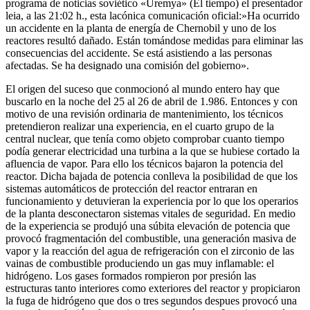
programa de noticias soviético «Uremya» (El tiempo) el presentador
leia, a las 21:02 h., esta lacónica comunicación oficial:»Ha ocurrido
un accidente en la planta de energía de Chernobil y uno de los
reactores resultó dañado. Están tomándose medidas para eliminar las
consecuencias del accidente. Se está asistiendo a las personas
afectadas. Se ha designado una comisión del gobierno».
El origen del suceso que conmocionó al mundo entero hay que
buscarlo en la noche del 25 al 26 de abril de 1.986. Entonces y con
motivo de una revisión ordinaria de mantenimiento, los técnicos
pretendieron realizar una experiencia, en el cuarto grupo de la
central nuclear, que tenía como objeto comprobar cuanto tiempo
podía generar electricidad una turbina a la que se hubiese cortado la
afluencia de vapor. Para ello los técnicos bajaron la potencia del
reactor. Dicha bajada de potencia conlleva la posibilidad de que los
sistemas automáticos de protección del reactor entraran en
funcionamiento y detuvieran la experiencia por lo que los operarios
de la planta desconectaron sistemas vitales de seguridad. En medio
de la experiencia se produjó una súbita elevación de potencia que
provocó fragmentación del combustible, una generación masiva de
vapor y la reacción del agua de refrigeración con el zirconio de las
vainas de combustible produciendo un gas muy inflamable: el
hidrógeno. Los gases formados rompieron por presión las
estructuras tanto interiores como exteriores del reactor y propiciaron
la fuga de hidrógeno que dos o tres segundos despues provocó una