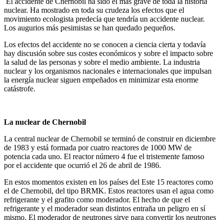
El accidente de Chernobil ha sido el más grave de toda la historia
nuclear. Ha mostrado en toda su crudeza los efectos que el
movimiento ecologista predecía que tendría un accidente nuclear.
Los augurios más pesimistas se han quedado pequeños.
Los efectos del accidente no se conocen a ciencia cierta y todavía
hay discusión sobre sus costes económicos y sobre el impacto sobre
la salud de las personas y sobre el medio ambiente. La industria
nuclear y los organismos nacionales e internacionales que impulsan
la energía nuclear siguen empeñados en minimizar esta enorme
catástrofe.
La nuclear de Chernobil
La central nuclear de Chernobil se terminó de construir en diciembre
de 1983 y está formada por cuatro reactores de 1000 MW de
potencia cada uno. El reactor número 4 fue el tristemente famoso
por el accidente que ocurrió el 26 de abril de 1986.
En estos momentos existen en los países del Este 15 reactores como
el de Chernobil, del tipo BRMK. Estos reactores usan el agua como
refrigerante y el grafito como moderador. El hecho de que el
refrigerante y el moderador sean distintos entraña un peligro en sí
mismo. El moderador de neutrones sirve para convertir los neutrones