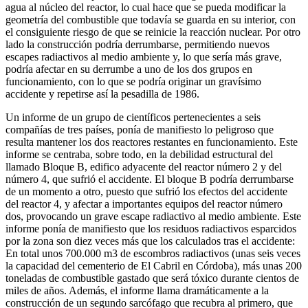
agua al núcleo del reactor, lo cual hace que se pueda modificar la
geometría del combustible que todavía se guarda en su interior, con
el consiguiente riesgo de que se reinicie la reacción nuclear. Por otro
lado la construcción podría derrumbarse, permitiendo nuevos
escapes radiactivos al medio ambiente y, lo que sería más grave,
podría afectar en su derrumbe a uno de los dos grupos en
funcionamiento, con lo que se podría originar un gravísimo
accidente y repetirse así la pesadilla de 1986.
Un informe de un grupo de científicos pertenecientes a seis
compañías de tres países, ponía de manifiesto lo peligroso que
resulta mantener los dos reactores restantes en funcionamiento. Este
informe se centraba, sobre todo, en la debilidad estructural del
llamado Bloque B, edifico adyacente del reactor número 2 y del
número 4, que sufrió el accidente. El bloque B podría derrumbarse
de un momento a otro, puesto que sufrió los efectos del accidente
del reactor 4, y afectar a importantes equipos del reactor número
dos, provocando un grave escape radiactivo al medio ambiente. Este
informe ponía de manifiesto que los residuos radiactivos esparcidos
por la zona son diez veces más que los calculados tras el accidente:
En total unos 700.000 m3 de escombros radiactivos (unas seis veces
la capacidad del cementerio de El Cabril en Córdoba), más unas 200
toneladas de combustible gastado que será tóxico durante cientos de
miles de años. Además, el informe llama dramáticamente a la
construcción de un segundo sarcófago que recubra al primero, que