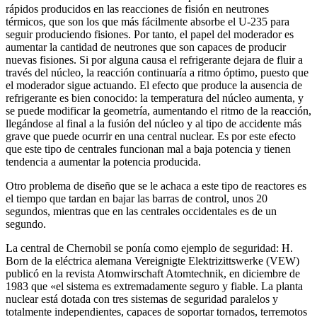
rápidos producidos en las reacciones de fisión en neutrones
térmicos, que son los que más fácilmente absorbe el U-235 para
seguir produciendo fisiones. Por tanto, el papel del moderador es
aumentar la cantidad de neutrones que son capaces de producir
nuevas fisiones. Si por alguna causa el refrigerante dejara de fluir a
través del núcleo, la reacción continuaría a ritmo óptimo, puesto que
el moderador sigue actuando. El efecto que produce la ausencia de
refrigerante es bien conocido: la temperatura del núcleo aumenta, y
se puede modificar la geometría, aumentando el ritmo de la reacción,
llegándose al final a la fusión del núcleo y al tipo de accidente más
grave que puede ocurrir en una central nuclear. Es por este efecto
que este tipo de centrales funcionan mal a baja potencia y tienen
tendencia a aumentar la potencia producida.
Otro problema de diseño que se le achaca a este tipo de reactores es
el tiempo que tardan en bajar las barras de control, unos 20
segundos, mientras que en las centrales occidentales es de un
segundo.
La central de Chernobil se ponía como ejemplo de seguridad: H.
Born de la eléctrica alemana Vereignigte Elektrizittswerke (VEW)
publicó en la revista Atomwirschaft Atomtechnik, en diciembre de
1983 que «el sistema es extremadamente seguro y fiable. La planta
nuclear está dotada con tres sistemas de seguridad paralelos y
totalmente independientes, capaces de soportar tornados, terremotos