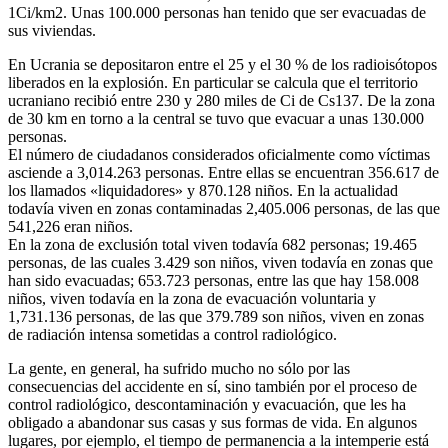
1Ci/km2. Unas 100.000 personas han tenido que ser evacuadas de
sus viviendas.
En Ucrania se depositaron entre el 25 y el 30 % de los radioisótopos
liberados en la explosión. En particular se calcula que el territorio
ucraniano recibió entre 230 y 280 miles de Ci de Cs137. De la zona
de 30 km en torno a la central se tuvo que evacuar a unas 130.000
personas.
El número de ciudadanos considerados oficialmente como víctimas
asciende a 3,014.263 personas. Entre ellas se encuentran 356.617 de
los llamados «liquidadores» y 870.128 niños. En la actualidad
todavía viven en zonas contaminadas 2,405.006 personas, de las que
541,226 eran niños.
En la zona de exclusión total viven todavía 682 personas; 19.465
personas, de las cuales 3.429 son niños, viven todavía en zonas que
han sido evacuadas; 653.723 personas, entre las que hay 158.008
niños, viven todavía en la zona de evacuación voluntaria y
1,731.136 personas, de las que 379.789 son niños, viven en zonas
de radiación intensa sometidas a control radiológico.
La gente, en general, ha sufrido mucho no sólo por las
consecuencias del accidente en sí, sino también por el proceso de
control radiológico, descontaminación y evacuación, que les ha
obligado a abandonar sus casas y sus formas de vida. En algunos
lugares, por ejemplo, el tiempo de permanencia a la intemperie está