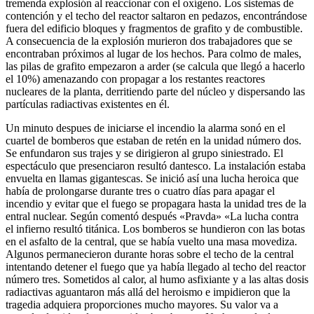
tremenda explosión al reaccionar con el oxígeno. Los sistemas de
contención y el techo del reactor saltaron en pedazos, encontrándose
fuera del edificio bloques y fragmentos de grafito y de combustible.
A consecuencia de la explosión murieron dos trabajadores que se
encontraban próximos al lugar de los hechos. Para colmo de males,
las pilas de grafito empezaron a arder (se calcula que llegó a hacerlo
el 10%) amenazando con propagar a los restantes reactores
nucleares de la planta, derritiendo parte del núcleo y dispersando las
partículas radiactivas existentes en él.
Un minuto despues de iniciarse el incendio la alarma sonó en el
cuartel de bomberos que estaban de retén en la unidad número dos.
Se enfundaron sus trajes y se dirigieron al grupo siniestrado. El
espectáculo que presenciaron resultó dantesco. La instalación estaba
envuelta en llamas gigantescas. Se inició así una lucha heroica que
había de prolongarse durante tres o cuatro días para apagar el
incendio y evitar que el fuego se propagara hasta la unidad tres de la
entral nuclear. Según comentó después «Pravda» «La lucha contra
el infierno resultó titánica. Los bomberos se hundieron con las botas
en el asfalto de la central, que se había vuelto una masa movediza.
Algunos permanecieron durante horas sobre el techo de la central
intentando detener el fuego que ya había llegado al techo del reactor
número tres. Sometidos al calor, al humo asfixiante y a las altas dosis
radiactivas aguantaron más allá del heroismo e impidieron que la
tragedia adquiera proporciones mucho mayores. Su valor va a