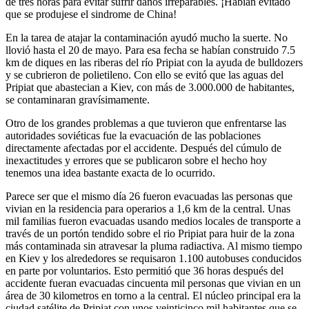
de tres horas para evitar sufrir daños irreparables. ¡Habían evitado
que se produjese el sindrome de China!
En la tarea de atajar la contaminación ayudó mucho la suerte. No
llovió hasta el 20 de mayo. Para esa fecha se habían construido 7.5
km de diques en las riberas del río Pripiat con la ayuda de bulldozers
y se cubrieron de polietileno. Con ello se evitó que las aguas del
Pripiat que abastecian a Kiev, con más de 3.000.000 de habitantes,
se contaminaran gravísimamente.
Otro de los grandes problemas a que tuvieron que enfrentarse las
autoridades soviéticas fue la evacuación de las poblaciones
directamente afectadas por el accidente. Después del cúmulo de
inexactitudes y errores que se publicaron sobre el hecho hoy
tenemos una idea bastante exacta de lo ocurrido.
Parece ser que el mismo día 26 fueron evacuadas las personas que
vivian en la residencia para operarios a 1,6 km de la central. Unas
mil familias fueron evacuadas usando medios locales de transporte a
través de un portón tendido sobre el rio Pripiat para huir de la zona
más contaminada sin atravesar la pluma radiactiva. Al mismo tiempo
en Kiev y los alrededores se requisaron 1.100 autobuses conducidos
en parte por voluntarios. Esto permitió que 36 horas después del
accidente fueran evacuadas cincuenta mil personas que vivian en un
área de 30 kilometros en torno a la central. El núcleo principal era la
ciudad satélite de Pripiat con unos veinticinco mil habitantes que se