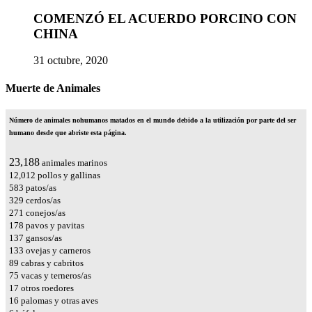
COMENZÓ EL ACUERDO PORCINO CON
CHINA
31 octubre, 2020
Muerte de Animales
Número de animales nohumanos matados en el mundo debido a la utilización por parte del ser
humano desde que abriste esta página.
26,398
animales marinos
13,675
pollos y gallinas
663
patos/as
374
cerdos/as
309
conejos/as
203
pavos y pavitas
156
gansos/as
151
ovejas y carneros
101
cabras y cabritos
86
vacas y terneros/as
19
otros roedores
18
palomas y otras aves