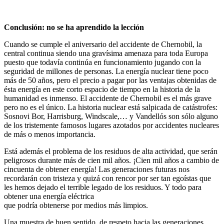
Conclusión: no se ha aprendido la lección
Cuando se cumple el aniversario del accidente de Chernobil, la
central continua siendo una gravísima amenaza para toda Europa
puesto que todavía continúa en funcionamiento jugando con la
seguridad de millones de personas. La energía nuclear tiene poco
más de 50 años, pero el precio a pagar por las ventajas obtenidas de
ésta energía en este corto espacio de tiempo en la historia de la
humanidad es inmenso. El accidente de Chernobil es el más grave
pero no es el único. La historia nuclear está salpicada de catástrofes:
Sosnovi Bor, Harrisburg, Windscale,… y Vandellós son sólo alguno
de los tristemente famosos lugares azotados por accidentes nucleares
de más o menos importancia.
Está además el problema de los residuos de alta actividad, que serán
peligrosos durante más de cien mil años. ¡Cien mil años a cambio de
cincuenta de obtener energía! Las generaciones futuras nos
recordarán con tristeza y quizá con rencor por ser tan egoístas que
les hemos dejado el terrible legado de los residuos. Y todo para
obtener una energía eléctrica
que podría obtenerse por medios más limpios.
Una muestra de buen sentido, de respeto hacia las generaciones