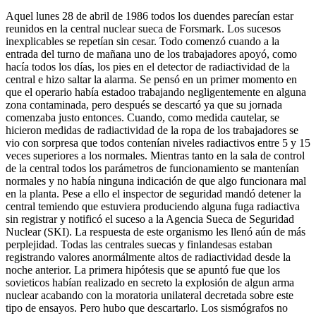
Aquel lunes 28 de abril de 1986 todos los duendes parecían estar
reunidos en la central nuclear sueca de Forsmark. Los sucesos
inexplicables se repetían sin cesar. Todo comenzó cuando a la
entrada del turno de mañana uno de los trabajadores apoyó, como
hacía todos los días, los pies en el detector de radiactividad de la
central e hizo saltar la alarma. Se pensó en un primer momento en
que el operario había estadoo trabajando negligentemente en alguna
zona contaminada, pero después se descartó ya que su jornada
comenzaba justo entonces. Cuando, como medida cautelar, se
hicieron medidas de radiactividad de la ropa de los trabajadores se
vio con sorpresa que todos contenían niveles radiactivos entre 5 y 15
veces superiores a los normales. Mientras tanto en la sala de control
de la central todos los parámetros de funcionamiento se mantenían
normales y no había ninguna indicación de que algo funcionara mal
en la planta. Pese a ello el inspector de seguridad mandó detener la
central temiendo que estuviera produciendo alguna fuga radiactiva
sin registrar y notificó el suceso a la Agencia Sueca de Seguridad
Nuclear (SKI). La respuesta de este organismo les llenó aún de más
perplejidad. Todas las centrales suecas y finlandesas estaban
registrando valores anormálmente altos de radiactividad desde la
noche anterior. La primera hipótesis que se apuntó fue que los
sovieticos habían realizado en secreto la explosión de algun arma
nuclear acabando con la moratoria unilateral decretada sobre este
tipo de ensayos. Pero hubo que descartarlo. Los sismógrafos no