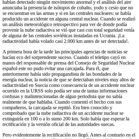
habían detectado ningún movimiento anormal y el análisis del aire
anunciaba la presencia de isótopos de cobalto, yodo y cesio que no
se encuentran en las armas y si en las centrales nucleares: se había
producido un accidente en alguna central nuclear. Cuando se realizó
un análisis meteorológico retrospectivo para ver de donde podía
provenir la nube radiactiva se vió que casi con total seguridad venía
de alguna de las centrales soviéticas instaladas en Ucrania. ¡La
radiactividad había volado casi 2.000 km antes de ser detectada!.
A primera hora de la tarde las principales agencias de noticias se
hacían eco del sorprendente suceso. Cuando el teletipo cayó en
manos del responsable de prensa del Consejo de Seguridad Nuclear
español este no pudo evitar una carcajada. Para él, que
anteriormente había sido propagandista de las bondades de la
energía nuclear, la noticia de que se detectaban niveles muy altos de
radiactividad en Suecia como consecuencia de un accidente nuclear
ocurrido en la URSS solo podía ser una de tantas informaciones
confusas y malintencionadas de algun periodista que no sabía
realmente de que hablaba. Cuando comentó el hecho con sus
compañeros, la carcajada se repitió. Era bien conocido y
comprobado que la nube radiactiva de un accidente nuclear se
extinguiría en 100 o a lo sumo 200 km. Solo había que esperar la
rectificación y la versión oficial de las autoridades suecas.
Pero evidentemente la rectificación no llegó. Antes al contrario en el