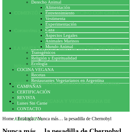
Derecho Animal
Alimentación
COMENZÓ EL ACUERDO PORCINO CON CHINA
Entretenimiento
Vestimenta
Experimentación
Caza
Coronavirus y Veganismo
Aspectos Legales
Animales Marinos
Mundo Animal
LA MAFIA TÓXICA: Entrevista con Gilles-Eric Séralini,
Transgénicos
Religión y Espiritualidad
Ecología
biólogo francés
COCINA VEGANA
Recetas
Restaurantes Vegetarianos en Argentina
OBSERVATORIO NACIONAL DE LA VEGEFOBIA
CAMPAÑAS
CERTIFICACIÓN
REVISTA
POBLACION VEGANA Y VEGETARIANA DE
Lunes Sin Carne
CONTACTO
Home
/
Ecología
/
Nunca más… la pesadilla de Chernobyl
ARGENTINA
Nunca más… la pesadilla de Chernobyl