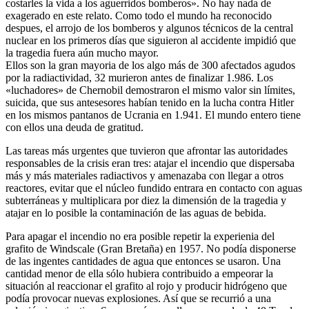
costarles la vida a los aguerridos bomberos». No hay nada de
exagerado en este relato. Como todo el mundo ha reconocido
despues, el arrojo de los bomberos y algunos técnicos de la central
nuclear en los primeros días que siguieron al accidente impidió que
la tragedia fuera aún mucho mayor.
Ellos son la gran mayoria de los algo más de 300 afectados agudos
por la radiactividad, 32 murieron antes de finalizar 1.986. Los
«luchadores» de Chernobil demostraron el mismo valor sin límites,
suicida, que sus antesesores habían tenido en la lucha contra Hitler
en los mismos pantanos de Ucrania en 1.941. El mundo entero tiene
con ellos una deuda de gratitud.
Las tareas más urgentes que tuvieron que afrontar las autoridades
responsables de la crisis eran tres: atajar el incendio que dispersaba
más y más materiales radiactivos y amenazaba con llegar a otros
reactores, evitar que el núcleo fundido entrara en contacto con aguas
subterráneas y multiplicara por diez la dimensión de la tragedia y
atajar en lo posible la contaminación de las aguas de bebida.
Para apagar el incendio no era posible repetir la experienia del
grafito de Windscale (Gran Bretaña) en 1957. No podía disponerse
de las ingentes cantidades de agua que entonces se usaron. Una
cantidad menor de ella sólo hubiera contribuido a empeorar la
situación al reaccionar el grafito al rojo y producir hidrógeno que
podía provocar nuevas explosiones. Así que se recurrió a una