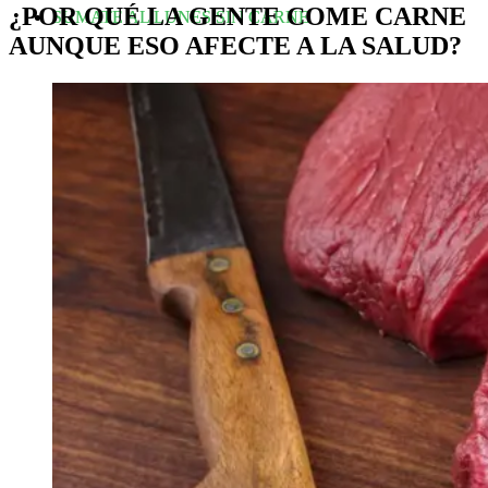
¿POR QUÉ LA GENTE COME CARNE
SUMATE AL LUNES SIN CARNE
AUNQUE ESO AFECTE A LA SALUD?