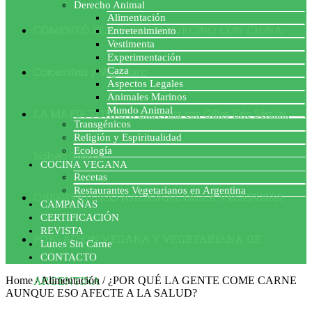
Derecho Animal
Alimentación
COMENZÓ EL ACUERDO PORCINO CON CHINA
Entretenimiento
Vestimenta
Experimentación
Caza
Coronavirus y Veganismo
Aspectos Legales
Animales Marinos
Mundo Animal
LA MAFIA TÓXICA: Entrevista con Gilles-Eric Séralini,
Transgénicos
Religión y Espiritualidad
Ecología
biólogo francés
COCINA VEGANA
Recetas
Restaurantes Vegetarianos en Argentina
OBSERVATORIO NACIONAL DE LA VEGEFOBIA
CAMPAÑAS
CERTIFICACIÓN
REVISTA
POBLACION VEGANA Y VEGETARIANA DE
Lunes Sin Carne
CONTACTO
Home
/
Alimentación
/
¿POR QUÉ LA GENTE COME CARNE
ARGENTINA
AUNQUE ESO AFECTE A LA SALUD?