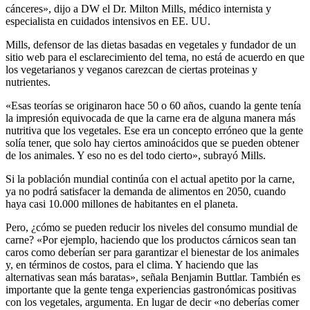
cánceres», dijo a DW el Dr. Milton Mills, médico internista y
especialista en cuidados intensivos en EE. UU.
Mills, defensor de las dietas basadas en vegetales y fundador de un
sitio web para el esclarecimiento del tema, no está de acuerdo en que
los vegetarianos y veganos carezcan de ciertas proteinas y
nutrientes.
«Esas teorías se originaron hace 50 o 60 años, cuando la gente tenía
la impresión equivocada de que la carne era de alguna manera más
nutritiva que los vegetales. Ese era un concepto erróneo que la gente
solía tener, que solo hay ciertos aminoácidos que se pueden obtener
de los animales. Y eso no es del todo cierto», subrayó Mills.
Si la población mundial continúa con el actual apetito por la carne,
ya no podrá satisfacer la demanda de alimentos en 2050, cuando
haya casi 10.000 millones de habitantes en el planeta.
Pero, ¿cómo se pueden reducir los niveles del consumo mundial de
carne? «Por ejemplo, haciendo que los productos cárnicos sean tan
caros como deberían ser para garantizar el bienestar de los animales
y, en términos de costos, para el clima. Y haciendo que las
alternativas sean más baratas», señala Benjamin Buttlar. También es
importante que la gente tenga experiencias gastronómicas positivas
con los vegetales, argumenta. En lugar de decir «no deberías comer