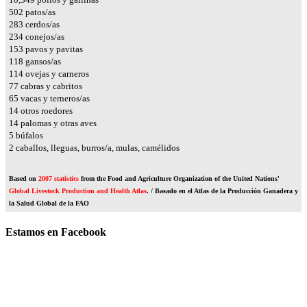
610
patos/as
344
cerdos/as
284
conejos/as
186
pavos y pavitas
144
gansos/as
139
ovejas y carneros
93
cabras y cabritos
79
vacas y terneros/as
18
otros roedores
17
palomas y otras aves
6
búfalos
2
caballos, lleguas, burros/a, mulas, camélidos
Based on
2007 statistics
from the Food and Agriculture Organization of the United Nations'
Global Livestock Production and Health Atlas
. / Basado en el Atlas de la Producción Ganadera y
la Salud Global de la FAO
Estamos en Facebook