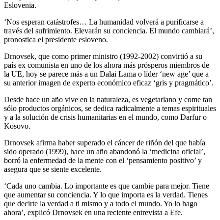
Eslovenia.
‘Nos esperan catástrofes… La humanidad volverá a purificarse a
través del sufrimiento. Elevarán su conciencia. El mundo cambiará’,
pronostica el presidente esloveno.
Drnovsek, que como primer ministro (1992-2002) convirtió a su
país ex comunista en uno de los ahora más prósperos miembros de
la UE, hoy se parece más a un Dalai Lama o líder ‘new age’ que a
su anterior imagen de experto económico eficaz ‘gris y pragmático’.
Desde hace un año vive en la naturaleza, es vegetariano y come tan
sólo productos orgánicos, se dedica radicalmente a temas espirituales
y a la solución de crisis humanitarias en el mundo, como Darfur o
Kosovo.
Drnovsek afirma haber superado el cáncer de riñón del que había
sido operado (1999), hace un año abandonó la ‘medicina oficial’,
borró la enfermedad de la mente con el ‘pensamiento positivo’ y
asegura que se siente excelente.
‘Cada uno cambia. Lo importante es que cambie para mejor. Tiene
que aumentar su conciencia. Y lo que importa es la verdad. Tienes
que decirte la verdad a ti mismo y a todo el mundo. Yo lo hago
ahora’, explicó Drnovsek en una reciente entrevista a Efe.