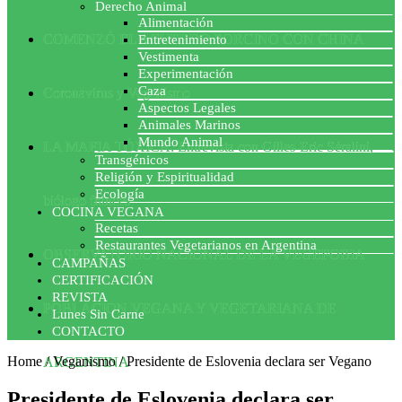
Derecho Animal
Alimentación
COMENZÓ EL ACUERDO PORCINO CON CHINA
Entretenimiento
Vestimenta
Experimentación
Caza
Coronavirus y Veganismo
Aspectos Legales
Animales Marinos
Mundo Animal
LA MAFIA TÓXICA: Entrevista con Gilles-Eric Séralini,
Transgénicos
Religión y Espiritualidad
Ecología
biólogo francés
COCINA VEGANA
Recetas
Restaurantes Vegetarianos en Argentina
OBSERVATORIO NACIONAL DE LA VEGEFOBIA
CAMPAÑAS
CERTIFICACIÓN
REVISTA
POBLACION VEGANA Y VEGETARIANA DE
Lunes Sin Carne
CONTACTO
Home
/
Veganismo
/
Presidente de Eslovenia declara ser Vegano
ARGENTINA
Presidente de Eslovenia declara ser