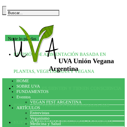
No te lo pierdas
REVISIÓN DE ALIMENTACIÓN BASADA EN
UVA Unión Vegana
Argentina
PLANTAS, VEGETARIANA Y VEGANA
HOME
SOBRE UVA
LOS ANIMALES SIENTEN Y TIENEN CONSCIENCIA
FUNDAMENTOS
Eventos
VEGAN FEST ARGENTINA
POBLACIÓN VEGANA Y VEGETARIANA 2020
ARTÍCULOS
Entrevistas
Veganismo
NUEVAS PANDEMIAS INDUSTRIA ARGENTINA
Medicina y Salud