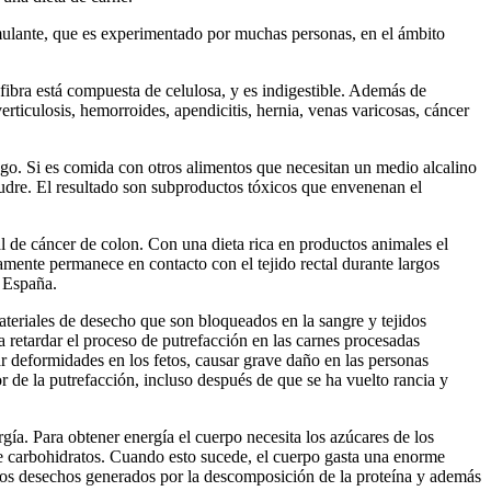
mulante, que es experimentado por muchas personas, en el ámbito
a fibra está compuesta de celulosa, y es indigestible. Además de
verticulosis, hemorroides, apendicitis, hernia, venas varicosas, cáncer
go. Si es comida con otros alimentos que necesitan un medio alcalino
 pudre. El resultado son subproductos tóxicos que envenenan el
l de cáncer de colon. Con una dieta rica en productos animales el
damente permanece en contacto con el tejido rectal durante largos
n España.
ateriales de desecho que son bloqueados en la sangre y tejidos
 retardar el proceso de putrefacción en las carnes procesadas
r deformidades en los fetos, causar grave daño en las personas
or de la putrefacción, incluso después de que se ha vuelto rancia y
gía. Para obtener energía el cuerpo necesita los azúcares de los
 de carbohidratos. Cuando esto sucede, el cuerpo gasta una enorme
otros desechos generados por la descomposición de la proteína y además