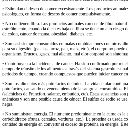
• Estimulan el deseo de comer excesivamente. Los productos animales 
psicológico, en forma de deseos de comer compulsivamente.
• No contienen fibra. Los productos animales carecen de fibra natural q
estreñimiento, cuando la dieta es baja en fibra se tiene un alto riesgo 
de colon, cáncer de mama, obesidad, diabetes, etc.
• Son casi siempre consumidos en malas combinaciones con otros alime
para su digestión (patatas, arroz, pan, maíz, etc.), el cuerpo no pue
organismo. Eructos, gases, mal aliento, mal olor corporal son síntoma
• Contribuyen a la incidencia de cáncer. Ha sido confirmado por mucho
tiempo de tránsito de los alimentos a través del sistema gastrointesti
periodos de tiempo, creando compuestos que pueden iniciar cáncer en 
• Son los alimentos más putrefactos de todos. La vida celular continú
putrefactos, causando envenenamiento de la sangre al consumirlos. El 
(salchichas de Francfort, salame, embutido, etc). Estas sustancias so
anémicas y son una posible causa de cáncer. El sulfito de sodio se usa 
negra.
• No suministran energía. El nutriente predominante en la carne es la 
carbohidratos (frutas, cereales, verduras, etc.). La proteína es usad
cantidad de energía en convertir el exceso de proteína en energía. Es