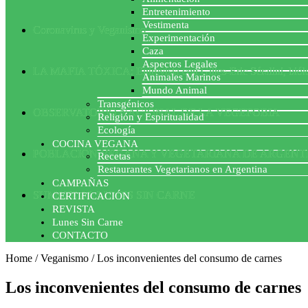
Entretenimiento
Vestimenta
Coronavirus y Veganismo
Experimentación
Caza
Aspectos Legales
LA MAFIA TÓXICA: Entrevista con Gilles-Eric Séralini, biól
Animales Marinos
Mundo Animal
Transgénicos
OBSERVATORIO NACIONAL DE LA VEGEFOBIA
Religión y Espiritualidad
Ecología
COCINA VEGANA
POBLACION VEGANA Y VEGETARIANA DE ARGENT
Recetas
Restaurantes Vegetarianos en Argentina
CAMPAÑAS
SUMATE AL LUNES SIN CARNE
CERTIFICACIÓN
REVISTA
Lunes Sin Carne
CONTACTO
Home
/
Veganismo
/
Los inconvenientes del consumo de carnes
Los inconvenientes del consumo de carnes