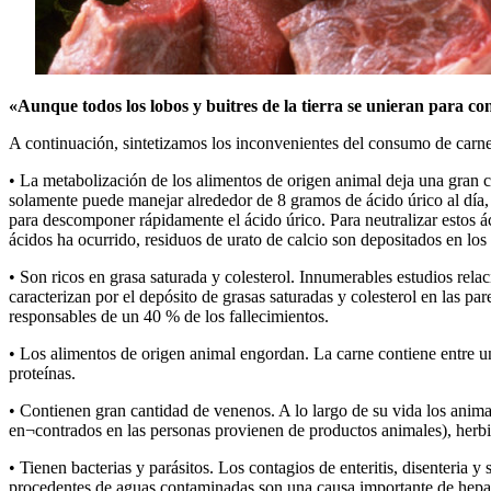
«Aunque todos los lobos y buitres de la tierra se unieran para co
A continuación, sintetizamos los inconvenientes del consumo de carne
• La metabolización de los alimentos de origen animal deja una gran ca
solamente puede manejar alrededor de 8 gramos de ácido úrico al día,
para descomponer rápidamente el ácido úrico. Para neutralizar estos áci
ácidos ha ocurrido, residuos de urato de calcio son depositados en los tej
• Son ricos en grasa saturada y colesterol. Innumerables estudios rela
caracterizan por el depósito de grasas saturadas y colesterol en las p
responsables de un 40 % de los fallecimientos.
• Los alimentos de origen animal engordan. La carne contiene entre u
proteínas.
• Contienen gran cantidad de venenos. A lo largo de su vida los anima
en¬contrados en las personas provienen de productos animales), herbici¬
• Tienen bacterias y parásitos. Los contagios de enteritis, disenteri
procedentes de aguas contaminadas son una causa importante de hepatit