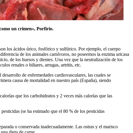
 como un crimen», Porfirio.
n los ácidos úrico, fosfórico y sulfúrico. Por ejemplo, el cuerpo
diferencia de los animales carnívoros, no poseemos la enzima uricasa
lcio, de los huesos y dientes. Una vez que la neutralización de los
los renales o biliares, arrugas, artritis, etc.
l desarrollo de enfermedades cardiovasculares, las cuales se
 primera causa de mortalidad en nuestro país (España), siendo
lorías que los carbohidratos y 2 veces más calorías que las
pesticidas (se ha estimado que el 80 % de los pesticidas
preparada o conservada inadecuadamente. Las ostras y el marisco
 una dieta de carne.