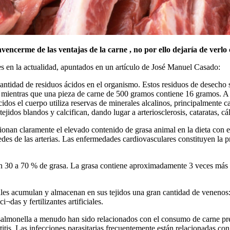
nvencerme de las ventajas de la carne , no por ello dejaría de verlo
s en la actualidad, apuntados en un artículo de José Manuel Casado:
ntidad de residuos ácidos en el organismo. Estos residuos de desecho so
 mientras que una pieza de carne de 500 gramos contiene 16 gramos. A 
dos el cuerpo utiliza reservas de minerales alcalinos, principalmente ca
idos blandos y calcifican, dando lugar a arteriosclerosis, cataratas, cálcu
cionan claramente el elevado contenido de grasa animal en la dieta con e
aredes de las arterias. Las enfermedades cardiovasculares constituyen la
n 30 a 70 % de grasa. La grasa contiene aproximadamente 3 veces más ca
les acumulan y almacenan en sus tejidos una gran cantidad de venenos: 
das y fertilizantes artificiales.
a y salmonella a menudo han sido relacionados con el consumo de carne 
is. Las infecciones parasitarias frecuentemente están relacionadas con