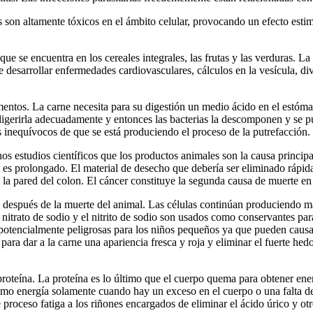
son altamente tóxicos en el ámbito celular, provocando un efecto esti
ue se encuentra en los cereales integrales, las frutas y las verduras. L
de desarrollar enfermedades cardiovasculares, cálculos en la vesícula, di
ntos. La carne necesita para su digestión un medio ácido en el estóma
de digerirla adecuadamente y entonces las bacterias la descomponen y se
s inequívocos de que se está produciendo el proceso de la putrefacción.
s estudios científicos que los productos animales son la causa principa
nal es prolongado. El material de desecho que debería ser eliminado rápi
la pared del colon. El cáncer constituye la segunda causa de muerte e
a después de la muerte del animal. Las células continúan produciendo m
nitrato de sodio y el nitrito de sodio son usados como conservantes para
n potencialmente peligrosas para los niños pequeños ya que pueden causa
para dar a la carne una apariencia fresca y roja y eliminar el fuerte hed
proteína. La proteína es lo último que el cuerpo quema para obtener ener
a como energía solamente cuando hay un exceso en el cuerpo o una falta
te proceso fatiga a los riñones encargados de eliminar el ácido úrico y 