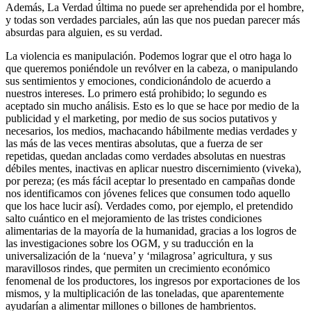
Además, La Verdad última no puede ser aprehendida por el hombre,
y todas son verdades parciales, aún las que nos puedan parecer más
absurdas para alguien, es su verdad.
La violencia es manipulación. Podemos lograr que el otro haga lo
que queremos poniéndole un revólver en la cabeza, o manipulando
sus sentimientos y emociones, condicionándolo de acuerdo a
nuestros intereses. Lo primero está prohibido; lo segundo es
aceptado sin mucho análisis. Esto es lo que se hace por medio de la
publicidad y el marketing, por medio de sus socios putativos y
necesarios, los medios, machacando hábilmente medias verdades y
las más de las veces mentiras absolutas, que a fuerza de ser
repetidas, quedan ancladas como verdades absolutas en nuestras
débiles mentes, inactivas en aplicar nuestro discernimiento (viveka),
por pereza; (es más fácil aceptar lo presentado en campañas donde
nos identificamos con jóvenes felices que consumen todo aquello
que los hace lucir así). Verdades como, por ejemplo, el pretendido
salto cuántico en el mejoramiento de las tristes condiciones
alimentarias de la mayoría de la humanidad, gracias a los logros de
las investigaciones sobre los OGM, y su traducción en la
universalización de la ‘nueva’ y ‘milagrosa’ agricultura, y sus
maravillosos rindes, que permiten un crecimiento económico
fenomenal de los productores, los ingresos por exportaciones de los
mismos, y la multiplicación de las toneladas, que aparentemente
ayudarían a alimentar millones o billones de hambrientos.