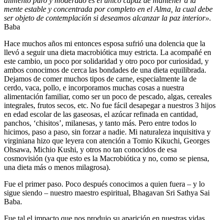
alimento puro y moderado es el único capaz de mantener a la
mente estable y concentrada por completo en el Alma, la cual debe
ser objeto de contemplación si deseamos alcanzar la paz interior».
Baba
Hace muchos años mi entonces esposa sufrió una dolencia que la
llevó a seguir una dieta macrobiótica muy estricta. La acompañé en
este cambio, un poco por solidaridad y otro poco por curiosidad, y
ambos conocimos de cerca las bondades de una dieta equilibrada.
Dejamos de comer muchos tipos de carne, especialmente la de
cerdo, vaca, pollo, e incorporamos muchas cosas a nuestra
alimentación familiar, como ser un poco de pescado, algas, cereales
integrales, frutos secos, etc. No fue fácil desapegar a nuestros 3 hijos
en edad escolar de las gaseosas, el azúcar refinada en cantidad,
panchos, ‘chisitos’, milanesas, y tanto más. Pero entre todos lo
hicimos, paso a paso, sin forzar a nadie. Mi naturaleza inquisitiva y
virginiana hizo que leyera con atención a Tomio Kikuchi, Georges
Ohsawa, Michio Kushi, y otros no tan conocidos de esa
cosmovisión (ya que esto es la Macrobiótica y no, como se piensa,
una dieta más o menos milagrosa).
Fue el primer paso. Poco después conocimos a quien fuera – y lo
sigue siendo – nuestro maestro espiritual, Bhagavan Sri Sathya Sai
Baba.
Fue tal el impacto que nos produjo su aparición en nuestras vidas,