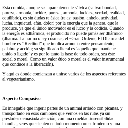
Esta comida, aunque sea aparentemente sátvica (sattva: bondad,
pureza, armonía, lucidez, pureza, armonía, lucidez, verdad, realidad,
equilibrio), es sin dudas rajásica (rajas: pasión, anhelo, actividad,
lucha, inquietud, afán, dolor) por la energía que la genera, que la
produce, ya que el único motivador es el lucro y la codicia. Cuando
la energía es adhármica, el producido no puede jamás ser dhármico
(dharma: La norma o ley cósmica, el «Gran Orden»; El Dharma del
hombre es ‘‘Rectitud’’ que implica armonía entre pensamiento,
palabra y acción; su significado literal es ‘aquello que mantiene
unido o ligado’ y es por lo tanto la base de todo orden, sea éste
social o moral. Como un valor ético o moral es el valor instrumental
que conduce a la liberación).
Y aquí es donde comienzan a unirse varios de los aspectos referentes
al vegetarianismo.
Aspecto Compasivo
Es innegable que ingerir partes de un animal arriado con picanas, y
transportado en esos camiones que vemos en las rutas ya sin
prestarles demasiada atención, con una crueldad-insensibilidad
inaudita, seres que sienten en todo momento un sufrimiento y una