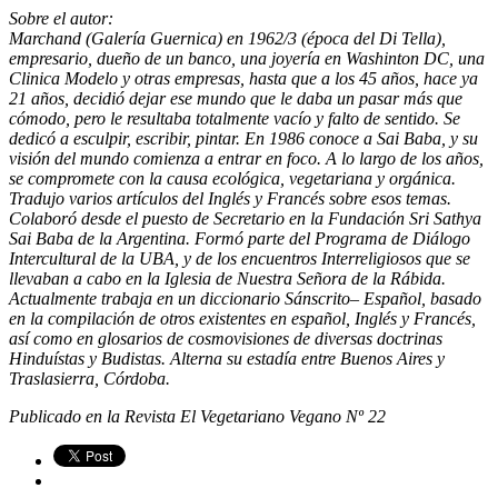
Sobre el autor:
Marchand (Galería Guernica) en 1962/3 (época del Di Tella),
empresario, dueño de un banco, una joyería en Washinton DC, una
Clinica Modelo y otras empresas, hasta que a los 45 años, hace ya
21 años, decidió dejar ese mundo que le daba un pasar más que
cómodo, pero le resultaba totalmente vacío y falto de sentido. Se
dedicó a esculpir, escribir, pintar. En 1986 conoce a Sai Baba, y su
visión del mundo comienza a entrar en foco. A lo largo de los años,
se compromete con la causa ecológica, vegetariana y orgánica.
Tradujo varios artículos del Inglés y Francés sobre esos temas.
Colaboró desde el puesto de Secretario en la Fundación Sri Sathya
Sai Baba de la Argentina. Formó parte del Programa de Diálogo
Intercultural de la UBA, y de los encuentros Interreligiosos que se
llevaban a cabo en la Iglesia de Nuestra Señora de la Rábida.
Actualmente trabaja en un diccionario Sánscrito– Español, basado
en la compilación de otros existentes en español, Inglés y Francés,
así como en glosarios de cosmovisiones de diversas doctrinas
Hinduístas y Budistas. Alterna su estadía entre Buenos Aires y
Traslasierra, Córdoba.
Publicado en la Revista El Vegetariano Vegano Nº 22