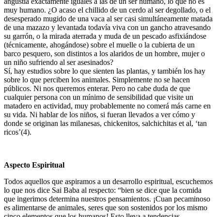
angustia exactamente iguales a las de un ser humano, lo que no es
muy humano. ¿O acaso el chillido de un cerdo al ser degollado, o el
desesperado mugido de una vaca al ser casi simultáneamente matada
de una mazazo y levantada todavía viva con un gancho atravesando
su garrón, o la mirada aterrada y muda de un pescado asfixiándose
(técnicamente, ahogándose) sobre el muelle o la cubierta de un
barco pesquero, son distintos a los alaridos de un hombre, mujer o
un niño sufriendo al ser asesinados?
Sí, hay estudios sobre lo que sienten las plantas, y también los hay
sobre lo que perciben los animales. Simplemente no se hacen
públicos. Ni nos queremos enterar. Pero no cabe duda de que
cualquier persona con un mínimo de sensibilidad que visite un
matadero en actividad, muy probablemente no comerá más carne en
su vida. Ni hablar de los niños, si fueran llevados a ver cómo y
donde se originan las milanesas, chickenitos, salchichitas et al, ‘tan
ricos’(4).
Aspecto Espiritual
Todos aquellos que aspiramos a un desarrollo espiritual, escuchemos
lo que nos dice Sai Baba al respecto: “bien se dice que la comida
que ingerimos determina nuestros pensamientos. ¡Cuan pecaminoso
es alimentarse de animales, seres que son sostenidos por los mismo
cinco elementos que los humanos! Esto lleva a tendencias