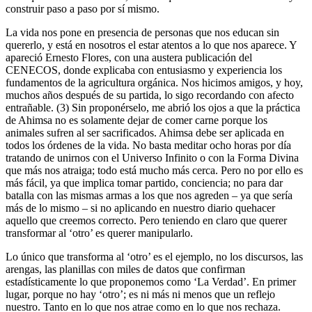
construir paso a paso por sí mismo.
La vida nos pone en presencia de personas que nos educan sin
quererlo, y está en nosotros el estar atentos a lo que nos aparece. Y
apareció Ernesto Flores, con una austera publicación del
CENECOS, donde explicaba con entusiasmo y experiencia los
fundamentos de la agricultura orgánica. Nos hicimos amigos, y hoy,
muchos años después de su partida, lo sigo recordando con afecto
entrañable. (3) Sin proponérselo, me abrió los ojos a que la práctica
de Ahimsa no es solamente dejar de comer carne porque los
animales sufren al ser sacrificados. Ahimsa debe ser aplicada en
todos los órdenes de la vida. No basta meditar ocho horas por día
tratando de unirnos con el Universo Infinito o con la Forma Divina
que más nos atraiga; todo está mucho más cerca. Pero no por ello es
más fácil, ya que implica tomar partido, conciencia; no para dar
batalla con las mismas armas a los que nos agreden – ya que sería
más de lo mismo – si no aplicando en nuestro diario quehacer
aquello que creemos correcto. Pero teniendo en claro que querer
transformar al ‘otro’ es querer manipularlo.
Lo único que transforma al ‘otro’ es el ejemplo, no los discursos, las
arengas, las planillas con miles de datos que confirman
estadísticamente lo que proponemos como ‘La Verdad’. En primer
lugar, porque no hay ‘otro’; es ni más ni menos que un reflejo
nuestro. Tanto en lo que nos atrae como en lo que nos rechaza.