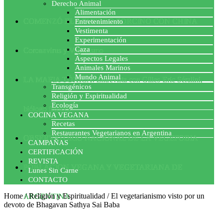
Derecho Animal
Alimentación
COMENZÓ EL ACUERDO PORCINO CON CHINA
Entretenimiento
Vestimenta
Experimentación
Caza
Coronavirus y Veganismo
Aspectos Legales
Animales Marinos
Mundo Animal
LA MAFIA TÓXICA: Entrevista con Gilles-Eric Séralini,
Transgénicos
Religión y Espiritualidad
Ecología
biólogo francés
COCINA VEGANA
Recetas
Restaurantes Vegetarianos en Argentina
OBSERVATORIO NACIONAL DE LA VEGEFOBIA
CAMPAÑAS
CERTIFICACIÓN
REVISTA
POBLACION VEGANA Y VEGETARIANA DE
Lunes Sin Carne
CONTACTO
Home
/
Religión y Espiritualidad
/
El vegetarianismo visto por un
ARGENTINA
devoto de Bhagavan Sathya Sai Baba