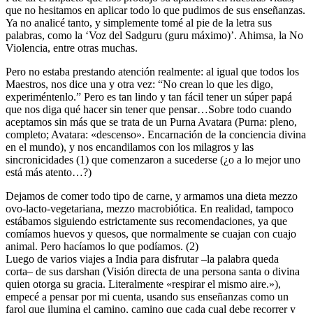
que no hesitamos en aplicar todo lo que pudimos de sus enseñanzas.
Ya no analicé tanto, y simplemente tomé al pie de la letra sus
palabras, como la ‘Voz del Sadguru (guru máximo)’. Ahimsa, la No
Violencia, entre otras muchas.
Pero no estaba prestando atención realmente: al igual que todos los
Maestros, nos dice una y otra vez: “No crean lo que les digo,
experiméntenlo.” Pero es tan lindo y tan fácil tener un súper papá
que nos diga qué hacer sin tener que pensar…Sobre todo cuando
aceptamos sin más que se trata de un Purna Avatara (Purna: pleno,
completo; Avatara: «descenso». Encarnación de la conciencia divina
en el mundo), y nos encandilamos con los milagros y las
sincronicidades (1) que comenzaron a sucederse (¿o a lo mejor uno
está más atento…?)
Dejamos de comer todo tipo de carne, y armamos una dieta mezzo
ovo-lacto-vegetariana, mezzo macrobiótica. En realidad, tampoco
estábamos siguiendo estrictamente sus recomendaciones, ya que
comíamos huevos y quesos, que normalmente se cuajan con cuajo
animal. Pero hacíamos lo que podíamos. (2)
Luego de varios viajes a India para disfrutar –la palabra queda
corta– de sus darshan (Visión directa de una persona santa o divina
quien otorga su gracia. Literalmente «respirar el mismo aire.»),
empecé a pensar por mi cuenta, usando sus enseñanzas como un
farol que ilumina el camino, camino que cada cual debe recorrer y