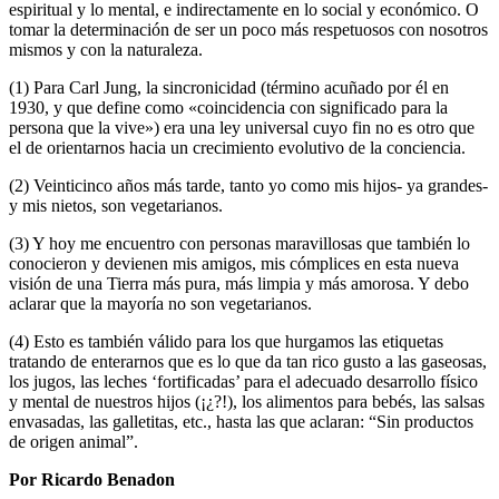
espiritual y lo mental, e indirectamente en lo social y económico. O
tomar la determinación de ser un poco más respetuosos con nosotros
mismos y con la naturaleza.
(1) Para Carl Jung, la sincronicidad (término acuñado por él en
1930, y que define como «coincidencia con significado para la
persona que la vive») era una ley universal cuyo fin no es otro que
el de orientarnos hacia un crecimiento evolutivo de la conciencia.
(2) Veinticinco años más tarde, tanto yo como mis hijos- ya grandes-
y mis nietos, son vegetarianos.
(3) Y hoy me encuentro con personas maravillosas que también lo
conocieron y devienen mis amigos, mis cómplices en esta nueva
visión de una Tierra más pura, más limpia y más amorosa. Y debo
aclarar que la mayoría no son vegetarianos.
(4) Esto es también válido para los que hurgamos las etiquetas
tratando de enterarnos que es lo que da tan rico gusto a las gaseosas,
los jugos, las leches ‘fortificadas’ para el adecuado desarrollo físico
y mental de nuestros hijos (¡¿?!), los alimentos para bebés, las salsas
envasadas, las galletitas, etc., hasta las que aclaran: “Sin productos
de origen animal”.
Por Ricardo Benadon