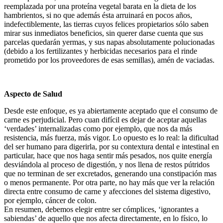
reemplazada por una proteína vegetal barata en la dieta de los
hambrientos, si no que además ésta arruinará en pocos años,
indefectiblemente, las tierras cuyos felices propietarios sólo saben
mirar sus inmediatos beneficios, sin querer darse cuenta que sus
parcelas quedarán yermas, y sus napas absolutamente polucionadas
(debido a los fertilizantes y herbicidas necesarios para el rinde
prometido por los proveedores de esas semillas), amén de vaciadas.
Aspecto de Salud
Desde este enfoque, es ya abiertamente aceptado que el consumo de
carne es perjudicial. Pero cuan difícil es dejar de aceptar aquellas
‘verdades’ internalizadas como por ejemplo, que nos da más
resistencia, más fuerza, más vigor. Lo opuesto es lo real: la dificultad
del ser humano para digerirla, por su contextura dental e intestinal en
particular, hace que nos haga sentir más pesados, nos quite energía
desviándola al proceso de digestión, y nos llena de restos pútridos
que no terminan de ser excretados, generando una constipación mas
o menos permanente. Por otra parte, no hay más que ver la relación
directa entre consumo de carne y afecciones del sistema digestivo,
por ejemplo, cáncer de colon.
En resumen, debemos elegir entre ser cómplices, ‘ignorantes a
sabiendas’ de aquello que nos afecta directamente, en lo físico, lo