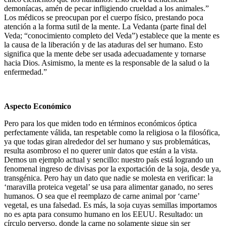
demoníacas, amén de pecar infligiendo crueldad a los animales.”
Los médicos se preocupan por el cuerpo físico, prestando poca
atención a la forma sutil de la mente. La Vedanta (parte final del
Veda; “conocimiento completo del Veda”) establece que la mente es
la causa de la liberación y de las ataduras del ser humano. Esto
significa que la mente debe ser usada adecuadamente y tornarse
hacia Dios. Asimismo, la mente es la responsable de la salud o la
enfermedad.”
Aspecto Económico
Pero para los que miden todo en términos económicos óptica
perfectamente válida, tan respetable como la religiosa o la filosófica,
ya que todas giran alrededor del ser humano y sus problemáticas,
resulta asombroso el no querer unir datos que están a la vista.
Demos un ejemplo actual y sencillo: nuestro país está logrando un
fenomenal ingreso de divisas por la exportación de la soja, desde ya,
transgénica. Pero hay un dato que nadie se molesta en verificar: la
‘maravilla proteica vegetal’ se usa para alimentar ganado, no seres
humanos. O sea que el reemplazo de carne animal por ‘carne’
vegetal, es una falsedad. Es más, la soja cuyas semillas importamos
no es apta para consumo humano en los EEUU. Resultado: un
círculo perverso, donde la carne no solamente sigue sin ser