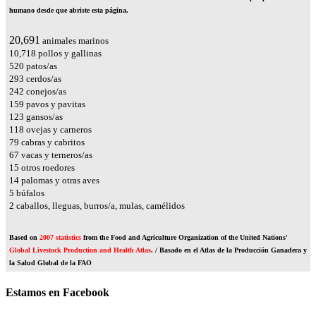
humano desde que abriste esta página.
24,258
animales marinos
12,566
pollos y gallinas
610
patos/as
344
cerdos/as
284
conejos/as
186
pavos y pavitas
144
gansos/as
139
ovejas y carneros
93
cabras y cabritos
79
vacas y terneros/as
18
otros roedores
17
palomas y otras aves
6
búfalos
2
caballos, lleguas, burros/a, mulas, camélidos
Based on
2007 statistics
from the Food and Agriculture Organization of the United Nations'
Global Livestock Production and Health Atlas
. / Basado en el Atlas de la Producción Ganadera y
la Salud Global de la FAO
Estamos en Facebook