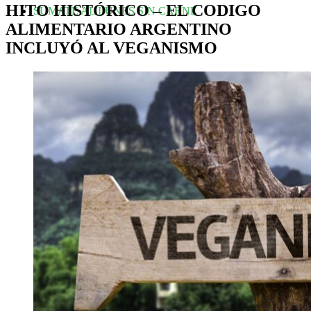
HITO HISTÓRICO – EL CODIGO
SUMATE AL LUNES SIN CARNE
ALIMENTARIO ARGENTINO
INCLUYÓ AL VEGANISMO