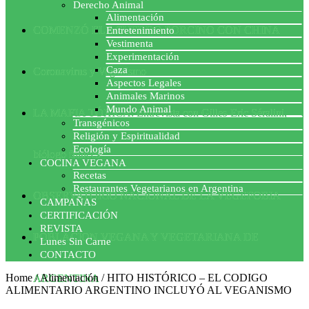
Derecho Animal
Alimentación
COMENZÓ EL ACUERDO PORCINO CON CHINA
Entretenimiento
Vestimenta
Experimentación
Caza
Coronavirus y Veganismo
Aspectos Legales
Animales Marinos
Mundo Animal
LA MAFIA TÓXICA: Entrevista con Gilles-Eric Séralini,
Transgénicos
Religión y Espiritualidad
Ecología
biólogo francés
COCINA VEGANA
Recetas
Restaurantes Vegetarianos en Argentina
OBSERVATORIO NACIONAL DE LA VEGEFOBIA
CAMPAÑAS
CERTIFICACIÓN
REVISTA
POBLACION VEGANA Y VEGETARIANA DE
Lunes Sin Carne
CONTACTO
Home
/
Alimentación
/
HITO HISTÓRICO – EL CODIGO
ARGENTINA
ALIMENTARIO ARGENTINO INCLUYÓ AL VEGANISMO