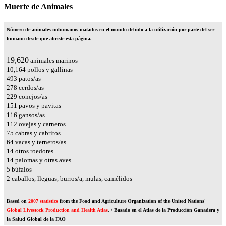
Muerte de Animales
Número de animales nohumanos matados en el mundo debido a la utilización por parte del ser
humano desde que abriste esta página.
23,188
animales marinos
12,012
pollos y gallinas
583
patos/as
329
cerdos/as
271
conejos/as
178
pavos y pavitas
137
gansos/as
133
ovejas y carneros
89
cabras y cabritos
75
vacas y terneros/as
17
otros roedores
16
palomas y otras aves
6
búfalos
2
caballos, lleguas, burros/a, mulas, camélidos
Based on
2007 statistics
from the Food and Agriculture Organization of the United Nations'
Global Livestock Production and Health Atlas
. / Basado en el Atlas de la Producción Ganadera y
la Salud Global de la FAO