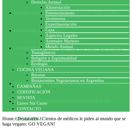
Derecho Animal
Alimentación
COMENZÓ EL ACUERDO PORCINO CON CHINA
Entretenimiento
Vestimenta
Experimentación
Caza
Coronavirus y Veganismo
Aspectos Legales
Animales Marinos
Mundo Animal
LA MAFIA TÓXICA: Entrevista con Gilles-Eric Séralini,
Transgénicos
Religión y Espiritualidad
Ecología
biólogo francés
COCINA VEGANA
Recetas
Restaurantes Vegetarianos en Argentina
OBSERVATORIO NACIONAL DE LA VEGEFOBIA
CAMPAÑAS
CERTIFICACIÓN
REVISTA
POBLACION VEGANA Y VEGETARIANA DE
Lunes Sin Carne
CONTACTO
Home
/
Destacados
/
Cientos de médicos le piden al mundo que se
ARGENTINA
haga vegano: GO VEGAN!