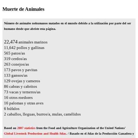
Muerte de Animales
Número de animales nohumanos matados en el mundo debido a la utilización por parte del ser
humano desde que abriste esta página.
25,328
animales marinos
13,121
pollos y gallinas
637
patos/as
359
cerdos/as
296
conejos/as
194
pavos y pavitas
150
gansos/as
145
ovejas y carneros
97
cabras y cabritos
82
vacas y terneros/as
18
otros roedores
18
palomas y otras aves
6
búfalos
3
caballos, lleguas, burros/a, mulas, camélidos
Based on
2007 statistics
from the Food and Agriculture Organization of the United Nations'
Global Livestock Production and Health Atlas
. / Basado en el Atlas de la Producción Ganadera y