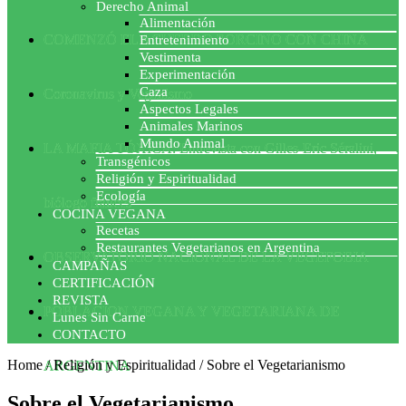
Derecho Animal
Alimentación
COMENZÓ EL ACUERDO PORCINO CON CHINA
Entretenimiento
Vestimenta
Experimentación
Caza
Coronavirus y Veganismo
Aspectos Legales
Animales Marinos
Mundo Animal
LA MAFIA TÓXICA: Entrevista con Gilles-Eric Séralini,
Transgénicos
Religión y Espiritualidad
Ecología
biólogo francés
COCINA VEGANA
Recetas
Restaurantes Vegetarianos en Argentina
OBSERVATORIO NACIONAL DE LA VEGEFOBIA
CAMPAÑAS
CERTIFICACIÓN
REVISTA
POBLACION VEGANA Y VEGETARIANA DE
Lunes Sin Carne
CONTACTO
Home
/
Religión y Espiritualidad
/
Sobre el Vegetarianismo
ARGENTINA
Sobre el Vegetarianismo