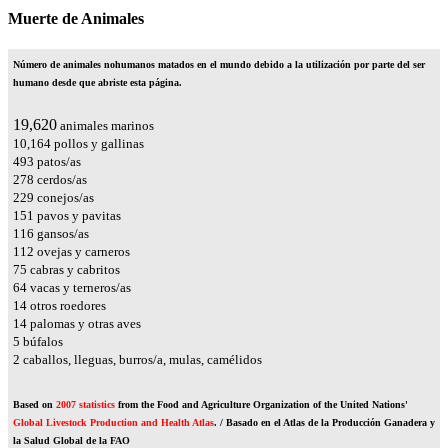
Muerte de Animales
Número de animales nohumanos matados en el mundo debido a la utilización por parte del ser
humano desde que abriste esta página.
23,188
animales marinos
12,012
pollos y gallinas
583
patos/as
329
cerdos/as
271
conejos/as
178
pavos y pavitas
137
gansos/as
133
ovejas y carneros
89
cabras y cabritos
75
vacas y terneros/as
17
otros roedores
16
palomas y otras aves
6
búfalos
2
caballos, lleguas, burros/a, mulas, camélidos
Based on
2007 statistics
from the Food and Agriculture Organization of the United Nations'
Global Livestock Production and Health Atlas
. / Basado en el Atlas de la Producción Ganadera y
la Salud Global de la FAO