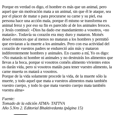
Porque en verdad os digo, el hombre es más que un animal, pero
aquel que sin motivación mata a un animal, sin que él le ataque, sea
por el placer de matar o para procurarse su carne y su piel, esa
persona hace una acción mala, porque él mismo se transforma en
animal feroz y por eso su fin es parecido al de los animales feroces.
y Jesús continuó: «Dios ha dado ese mandamiento a vosotros, «no
matarás». Todavía su corazón era muy duro y mataron. Moisés
deseó entonces que al menos no mataran a los hombres y permitió
que enviaran a la muerte a los animales. Pero con esa actividad del
corazón de vuestros padres se endureció aún más y mataron
indiferentemente hombres y animales. En cuanto a mí, Yo os digo:
«No matarás ni hombre ni animales y no destruirás los alimentos que
llevas a la boca, porque si vosotros coméis alimento vivientes estos
os darán vida, pero si vosotros matáis para tener vuestro alimento, la
carne muerta os matará a vosotros.
Porque de la vida solamente procede la vida, de la muerte sólo la
muerte, y todo aquel que mata a vuestros alimentos mata también
vuestro cuerpo, y todo lo que mata vuestro cuerpo mata también
vuestra alma»
Fuente:
Tomado de la edición ATMA- TATTVA
Año 5.Nro 2. Editorial Bhaktivedanta (página 15)