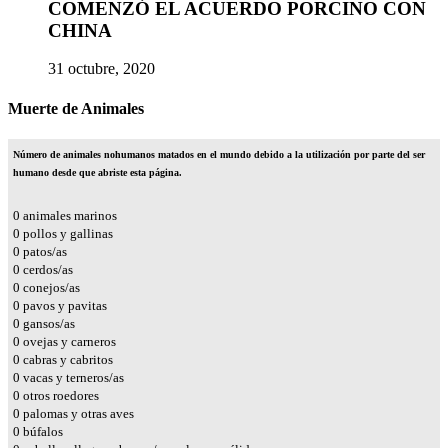
COMENZÓ EL ACUERDO PORCINO CON
CHINA
31 octubre, 2020
Muerte de Animales
Número de animales nohumanos matados en el mundo debido a la utilización por parte del ser
humano desde que abriste esta página.
0
animales marinos
0
pollos y gallinas
0
patos/as
0
cerdos/as
0
conejos/as
0
pavos y pavitas
0
gansos/as
0
ovejas y carneros
0
cabras y cabritos
0
vacas y terneros/as
0
otros roedores
0
palomas y otras aves
0
búfalos