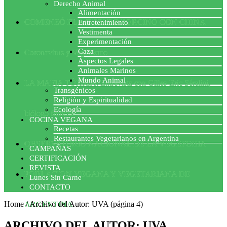
Derecho Animal
Alimentación
COMENZÓ EL ACUERDO PORCINO CON CHINA
Entretenimiento
Vestimenta
Experimentación
Caza
Coronavirus y Veganismo
Aspectos Legales
Animales Marinos
Mundo Animal
LA MAFIA TÓXICA: Entrevista con Gilles-Eric Séralini,
Transgénicos
Religión y Espiritualidad
Ecología
biólogo francés
COCINA VEGANA
Recetas
Restaurantes Vegetarianos en Argentina
OBSERVATORIO NACIONAL DE LA VEGEFOBIA
CAMPAÑAS
CERTIFICACIÓN
REVISTA
POBLACION VEGANA Y VEGETARIANA DE
Lunes Sin Carne
CONTACTO
Home
/
Archivo del Autor: UVA
(página 4)
ARGENTINA
ARCHIVO DEL AUTOR: UVA