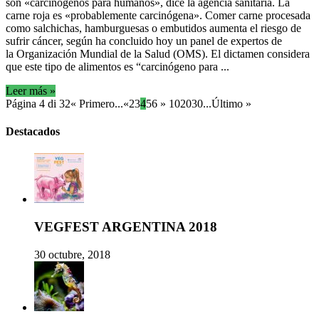
son «carcinógenos para humanos», dice la agencia sanitaria. La
carne roja es «probablemente carcinógena». Comer carne procesada
como salchichas, hamburguesas o embutidos aumenta el riesgo de
sufrir cáncer, según ha concluido hoy un panel de expertos de
la Organización Mundial de la Salud (OMS). El dictamen considera
que este tipo de alimentos es “carcinógeno para ...
Leer más »
Página 4 di 32
« Primero
...
«
2
3
4
5
6
»
10
20
30
...
Último »
Destacados
VEGFEST ARGENTINA 2018
30 octubre, 2018