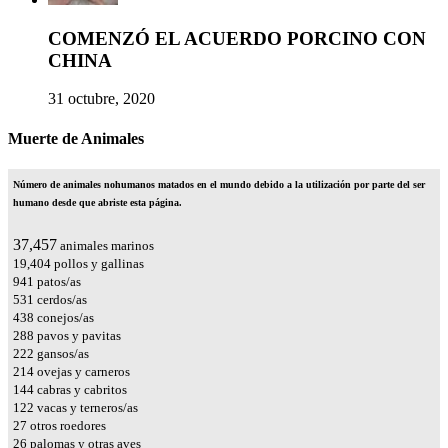
COMENZÓ EL ACUERDO PORCINO CON
CHINA
31 octubre, 2020
Muerte de Animales
Número de animales nohumanos matados en el mundo debido a la utilización por parte del ser
humano desde que abriste esta página.
43,522
animales marinos
22,546
pollos y gallinas
1,094
patos/as
617
cerdos/as
509
conejos/as
334
pavos y pavitas
258
gansos/as
249
ovejas y carneros
167
cabras y cabritos
141
vacas y terneros/as
31
otros roedores
30
palomas y otras aves